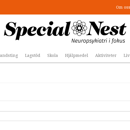
Om os
andsting
Lagstöd
Skola
Hjälpmedel
Aktiviteter
Li