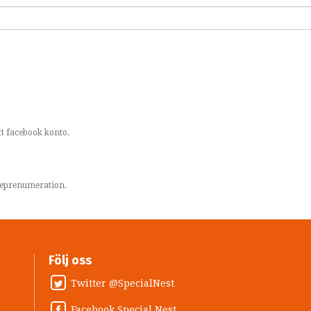
t facebook konto.
areprenumeration.
Följ oss
Twitter @SpecialNest
Facebook Special Nest