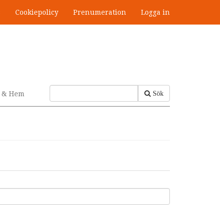
s
Cookiepolicy
Prenumeration
Logga in
v & Hem
Sök