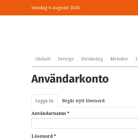
Hoppa
torsdag 6 augusti 2026
till
huvudinnehåll
Globalt
Sverige
Forskning
Metoder
L
Användarkonto
Primära
Logga in
(aktiv
Begär nytt lösenord
flikar
flik)
Användarnamn
*
Lösenord
*