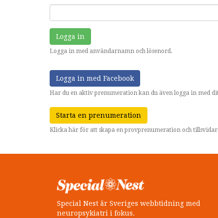
Logga in
Logga in med användarnamn och lösenord.
Logga in med Facebook
Har du en aktiv prenumeration kan du även logga in med dit
Starta en prenumeration
Klicka här för att skapa en provprenumeration och tillsvid
Special Nest är Sveriges webbtidning med
neuropsykiatri i fokus.