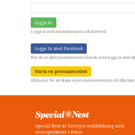
Logga in
Logga in med användarnamn och lösenord.
Logga in med Facebook
Har du en aktiv prenumeration kan du även logga in med dit
Starta en prenumeration
Klicka här för att skapa en provprenumeration och tillsvid
Special Nest är Sveriges webbtidning med
neuropsykiatri i fokus.