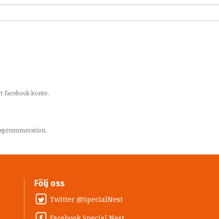
t facebook konto.
areprenumeration.
Följ oss
Twitter @SpecialNest
Facebook Special Nest