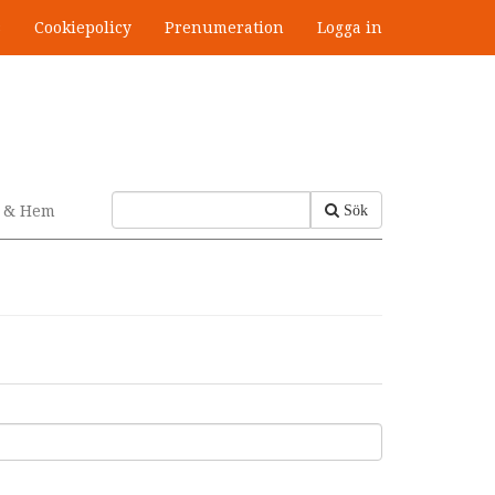
s
Cookiepolicy
Prenumeration
Logga in
v & Hem
Sök