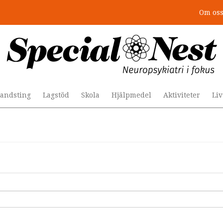
Om os
andsting
Lagstöd
Skola
Hjälpmedel
Aktiviteter
Li