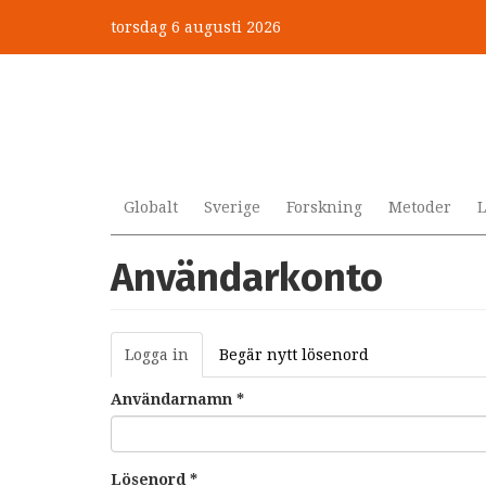
Hoppa
torsdag 6 augusti 2026
till
huvudinnehåll
Globalt
Sverige
Forskning
Metoder
L
Användarkonto
Primära
Logga in
(aktiv
Begär nytt lösenord
flikar
flik)
Användarnamn
*
Lösenord
*