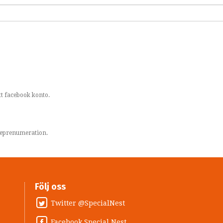
t facebook konto.
areprenumeration.
Följ oss
Twitter @SpecialNest
Facebook Special Nest