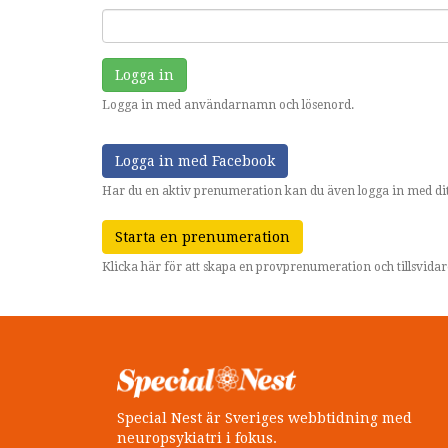
Logga in
Logga in med användarnamn och lösenord.
Logga in med Facebook
Har du en aktiv prenumeration kan du även logga in med dit
Starta en prenumeration
Klicka här för att skapa en provprenumeration och tillsvid
Special Nest är Sveriges webbtidning med
neuropsykiatri i fokus.