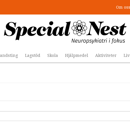
Om os
andsting
Lagstöd
Skola
Hjälpmedel
Aktiviteter
Li