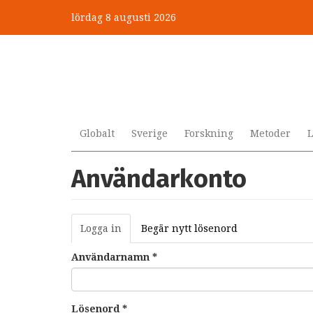
Hoppa
lördag 8 augusti 2026
till
huvudinnehåll
Globalt
Sverige
Forskning
Metoder
L
Användarkonto
Primära
Logga in
(aktiv
Begär nytt lösenord
flikar
flik)
Användarnamn
*
Lösenord
*