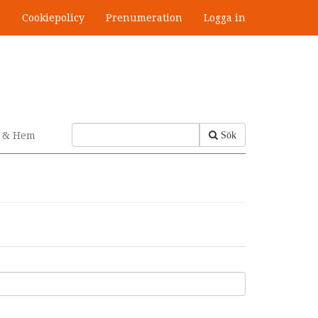
s
Cookiepolicy
Prenumeration
Logga in
v & Hem
Sök