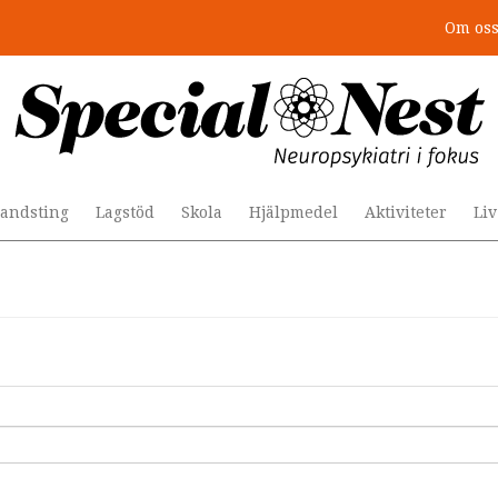
Om os
andsting
Lagstöd
Skola
Hjälpmedel
Aktiviteter
Li