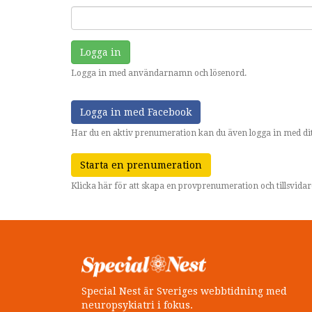
Logga in
Logga in med användarnamn och lösenord.
Logga in med Facebook
Har du en aktiv prenumeration kan du även logga in med dit
Starta en prenumeration
Klicka här för att skapa en provprenumeration och tillsvid
Special Nest är Sveriges webbtidning med
neuropsykiatri i fokus.