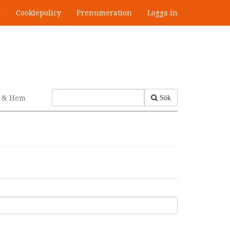
s
Cookiepolicy
Prenumeration
Logga in
v & Hem
Sök