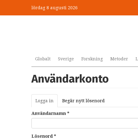
Hoppa
lördag 8 augusti 2026
till
huvudinnehåll
Globalt
Sverige
Forskning
Metoder
L
Användarkonto
Primära
Logga in
(aktiv
Begär nytt lösenord
flikar
flik)
Användarnamn
*
Lösenord
*