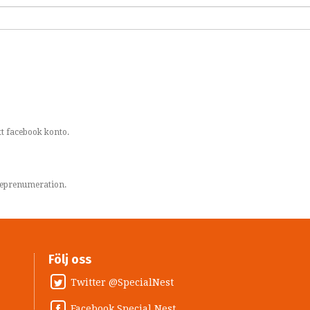
t facebook konto.
areprenumeration.
Följ oss
Twitter @SpecialNest
Facebook Special Nest