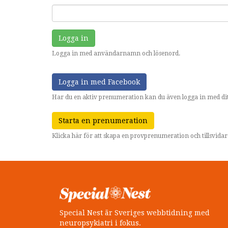
Logga in
Logga in med användarnamn och lösenord.
Logga in med Facebook
Har du en aktiv prenumeration kan du även logga in med dit
Starta en prenumeration
Klicka här för att skapa en provprenumeration och tillsvid
Special Nest är Sveriges webbtidning med
neuropsykiatri i fokus.