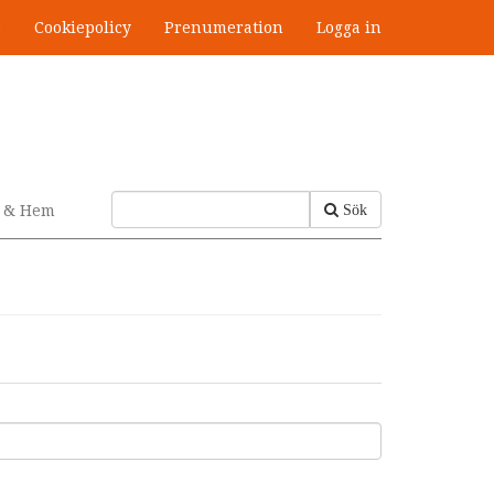
s
Cookiepolicy
Prenumeration
Logga in
v & Hem
Sök