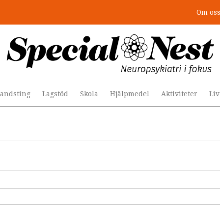
Om os
andsting
Lagstöd
Skola
Hjälpmedel
Aktiviteter
Li