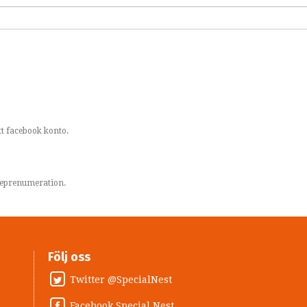
t facebook konto.
areprenumeration.
Följ oss
Twitter @SpecialNest
Facebook Special Nest