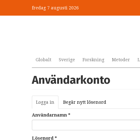
Hoppa
fredag 7 augusti 2026
till
huvudinnehåll
Globalt
Sverige
Forskning
Metoder
L
Användarkonto
Primära
Logga in
(aktiv
Begär nytt lösenord
flikar
flik)
Användarnamn
*
Lösenord
*