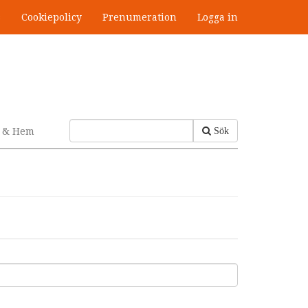
s
Cookiepolicy
Prenumeration
Logga in
v & Hem
Sök