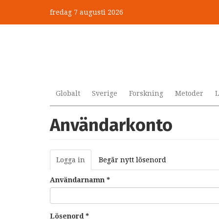
Hoppa
fredag 7 augusti 2026
till
huvudinnehåll
Globalt
Sverige
Forskning
Metoder
L
Användarkonto
Primära
Logga in
(aktiv
Begär nytt lösenord
flikar
flik)
Användarnamn
*
Lösenord
*