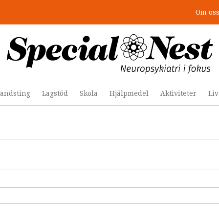
Om os
andsting
Lagstöd
Skola
Hjälpmedel
Aktiviteter
Li