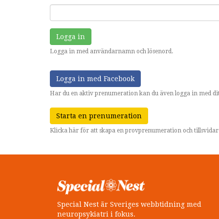
Logga in
Logga in med användarnamn och lösenord.
Logga in med Facebook
Har du en aktiv prenumeration kan du även logga in med dit
Starta en prenumeration
Klicka här för att skapa en provprenumeration och tillsvid
Special Nest är Sveriges webbtidning med
neuropsykiatri i fokus.