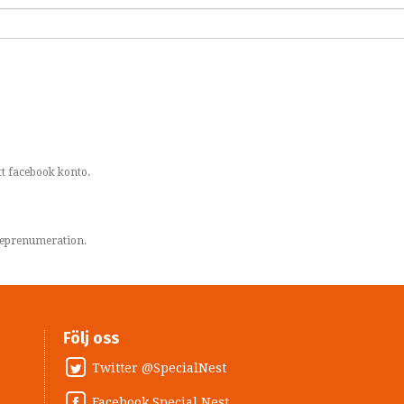
t facebook konto.
areprenumeration.
Följ oss
Twitter @SpecialNest
Facebook Special Nest