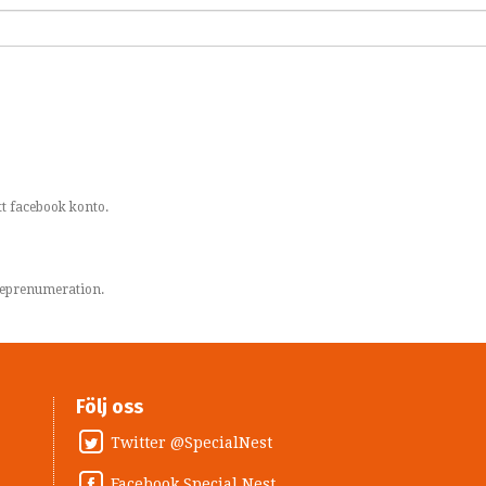
t facebook konto.
areprenumeration.
Följ oss
Twitter @SpecialNest
Facebook Special Nest