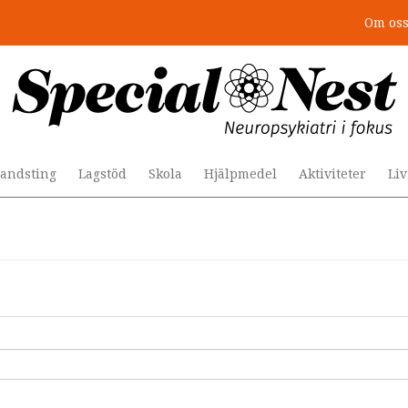
Om os
andsting
Lagstöd
Skola
Hjälpmedel
Aktiviteter
Li