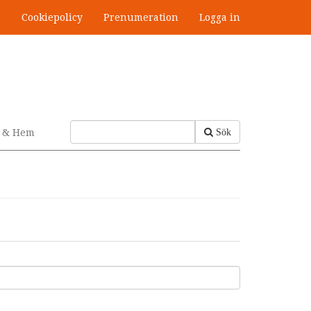
s
Cookiepolicy
Prenumeration
Logga in
v & Hem
Sök