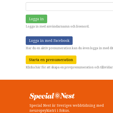
Logga in
Logga in med användarnamn och lösenord.
Logga in med Facebook
Har du en aktiv prenumeration kan du även logga in med dit
Starta en prenumeration
Klicka här för att skapa en provprenumeration och tillsvid
Special Nest är Sveriges webbtidning med
neuropsykiatri i fokus.