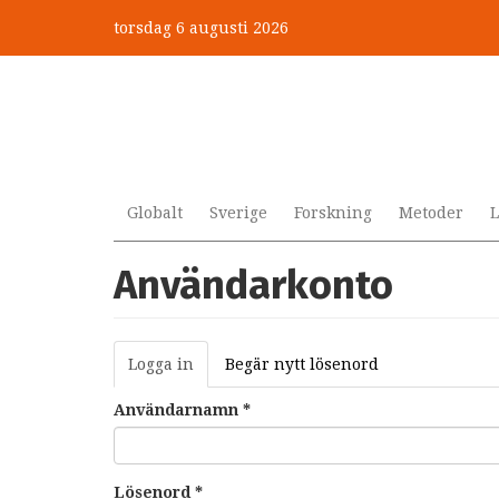
Hoppa
torsdag 6 augusti 2026
till
huvudinnehåll
Globalt
Sverige
Forskning
Metoder
L
Användarkonto
Primära
Logga in
(aktiv
Begär nytt lösenord
flikar
flik)
Användarnamn
*
Lösenord
*