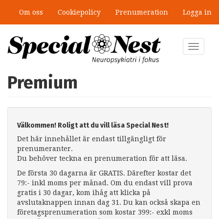
Hoppa
Om oss
Cookiepolicy
Prenumeration
Logga in
till
huvudinnehåll
Toggle
navigat
Premium
Välkommen! Roligt att du vill läsa Special Nest!
Det här innehållet är endast tillgängligt för
prenumeranter.
Du behöver teckna en prenumeration för att läsa.
De första 30 dagarna är GRATIS. Därefter kostar det
79:- inkl moms per månad. Om du endast vill prova
gratis i 30 dagar, kom ihåg att klicka på
avslutaknappen innan dag 31. Du kan också skapa en
företagsprenumeration som kostar 399:- exkl moms