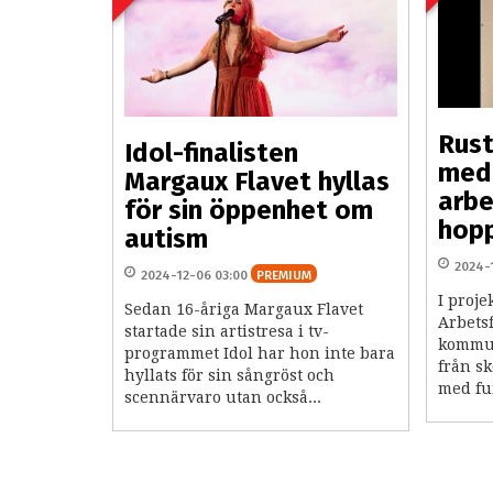
Rust
Idol-finalisten
med 
Margaux Flavet hyllas
arbe
för sin öppenhet om
hopp
autism
2024-
2024-12-06 03:00
PREMIUM
I proje
Sedan 16-åriga Margaux Flavet
Arbets
startade sin artistresa i tv-
kommun
programmet Idol har hon inte bara
från sk
hyllats för sin sångröst och
med fu
scennärvaro utan också...