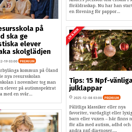
föräldraskap. Nu har han star
en förening för pappor...
esursskola på
LIV & HEM
d ska ge
stiska elever
baka skolglädjen
12-19 03:00
PREMIUM
rbylånga kommun på Öland
e nya resursskolan
Tips: 15 Npf-vänlig
askolan i november tog man
julklappar
ex elever på autismspektrat
a med en svår...
2025-12-08 03:00
PREMIUM
Pålitliga klassiker eller nya
favoriter, vardagligt eller lyxig
barn eller vuxen – här finns 
för alla med autism, adhd och
andra npf-diagnoser....