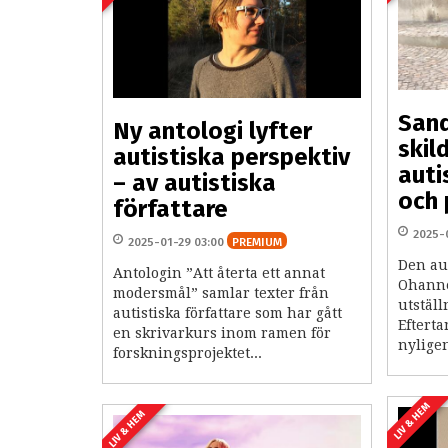
San
Ny antologi lyfter
skil
autistiska perspektiv
aut
– av autistiska
och 
författare
2025-
2025-01-29 03:00
PREMIUM
Den au
Antologin ”Att återta ett annat
Ohanne
modersmål” samlar texter från
utstäl
autistiska författare som har gått
Efterta
en skrivarkurs inom ramen för
nyligen
forskningsprojektet...
LIV & HEM
LIV & HEM