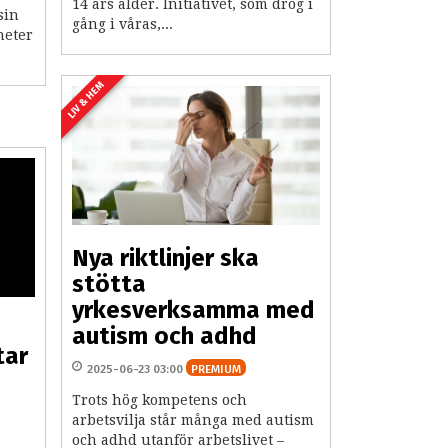
14 års ålder. Initiativet, som drog i
sin
gång i våras,...
heter
LIV & HEM
Nya riktlinjer ska
stötta
yrkesverksamma med
autism och adhd
tar
2025-06-23 03:00
PREMIUM
Trots hög kompetens och
arbetsvilja står många med autism
och adhd utanför arbetslivet –