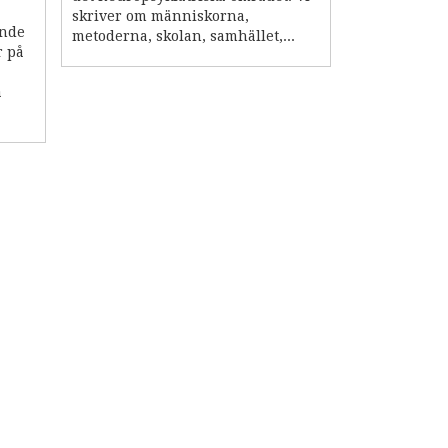
skriver om människorna,
ande
metoderna, skolan, samhället,...
r på
a