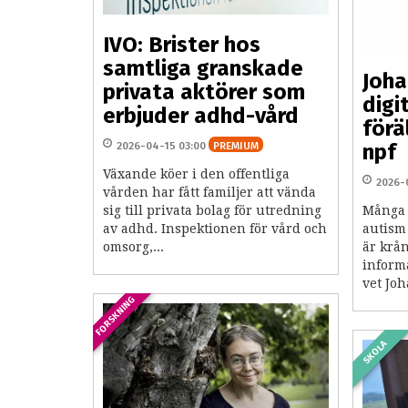
IVO: Brister hos
samtliga granskade
Joha
privata aktörer som
digi
erbjuder adhd-vård
förä
2026-04-15 03:00
PREMIUM
npf
Växande köer i den offentliga
2026-
vården har fått familjer att vända
sig till privata bolag för utredning
Många 
av adhd. Inspektionen för vård och
autism
omsorg,...
är krån
inform
vet Joh
FORSKNING
SKOLA