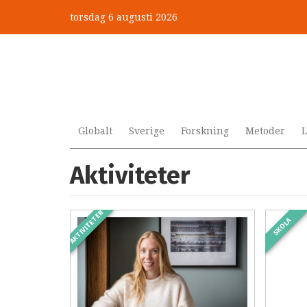
Hoppa
torsdag 6 augusti 2026
till
huvudinnehåll
Globalt
Sverige
Forskning
Metoder
L
Aktiviteter
AKTIVITETER
SKOLA