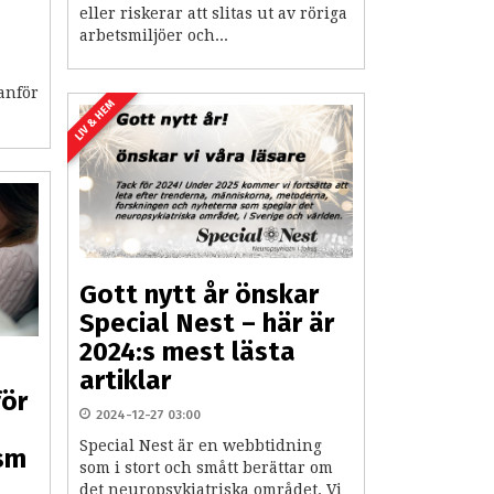
eller riskerar att slitas ut av röriga
arbetsmiljöer och...
anför
LIV & HEM
Gott nytt år önskar
Special Nest – här är
2024:s mest lästa
artiklar
för
2024-12-27 03:00
Special Nest är en webbtidning
ism
som i stort och smått berättar om
det neuropsykiatriska området. Vi