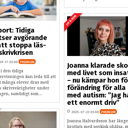
LIV & HEM
ort: Tidiga
tser avgörande
att stoppa läs-
skrivkrisen
09-17 03:00
PREMIUM
Joanna klarade sko
 i den tidiga
med livet som insa
rvisningen kan leda till att
– nu kämpar hon fö
t många elever dras med
förändring för alla
ch skrivsvårigheter under
med autism: ”Jag h
gen, samtidigt som...
ett enormt driv”
2025-07-23 03:00
PREMIUM
Joanna Halvardsson har länge
brottats med psykisk ohälsa, 