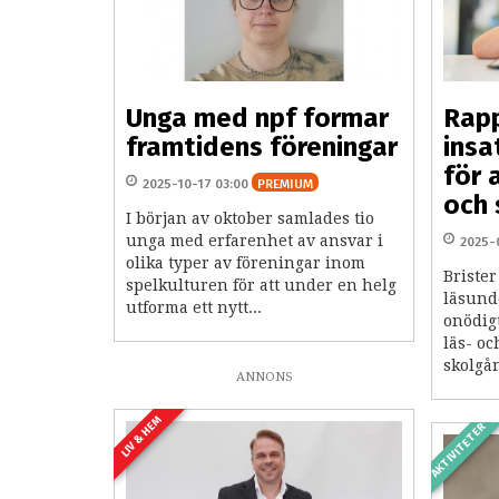
Unga med npf formar
Rapp
framtidens föreningar
insa
för 
2025-10-17 03:00
PREMIUM
och 
I början av oktober samlades tio
unga med erfarenhet av ansvar i
2025-
olika typer av föreningar inom
Brister
spelkulturen för att under en helg
läsunde
utforma ett nytt...
onödig
läs- o
skolgån
ANNONS
LIV & HEM
AKTIVITETER