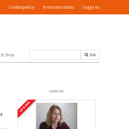
s
Cookiepolicy
Prenumeration
Logga in
v & Hem
Sök
ANNONS
LIV & HEM
är