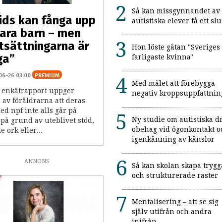
Så kan missgynnandet av
tids kan fånga upp
autistiska elever få ett slu
ara barn – men
tsättningarna är
Hon löste gåtan "Sveriges
ga”
farligaste kvinna"
06-26 03:00
PREMIUM
Med målet att förebygga
y enkätrapport uppger
negativ kroppsuppfattnin
 av föräldrarna att deras
d npf inte alls går på
Ny studie om autistiska d
, på grund av uteblivet stöd,
obehag vid ögonkontakt o
e ork eller...
igenkänning av känslor
ANNONS
Så kan skolan skapa trygg
och strukturerade raster
Mentalisering – att se sig
själv utifrån och andra
inifrån