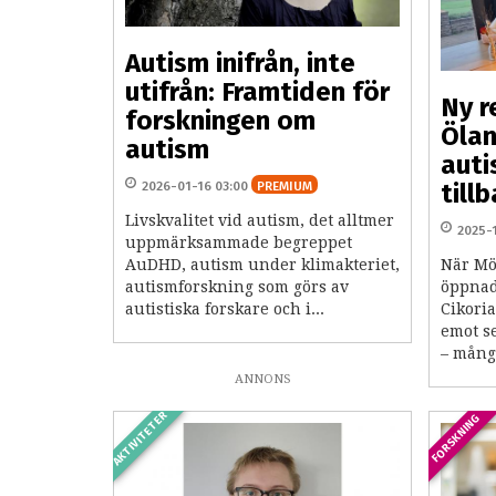
Autism inifrån, inte
utifrån: Framtiden för
Ny r
forskningen om
Ölan
autism
auti
2026-01-16 03:00
PREMIUM
till
Livskvalitet vid autism, det alltmer
2025-
uppmärksammade begreppet
AuDHD, autism under klimakteriet,
När Mö
autismforskning som görs av
öppnad
autistiska forskare och i...
Cikori
emot s
– mång
ANNONS
AKTIVITETER
FORSKNING