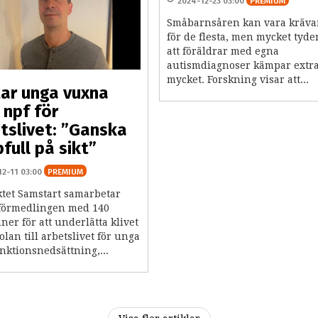
2024-12-23 03:00
PREMIUM
Småbarnsåren kan vara kräv
för de flesta, men mycket tyde
att föräldrar med egna
autismdiagnoser kämpar extr
mycket. Forskning visar att...
ar unga vuxna
npf för
tslivet: ”Ganska
full på sikt”
12-11 03:00
PREMIUM
ktet Samstart samarbetar
förmedlingen med 140
er för att underlätta klivet
olan till arbetslivet för unga
nktionsnedsättning,...