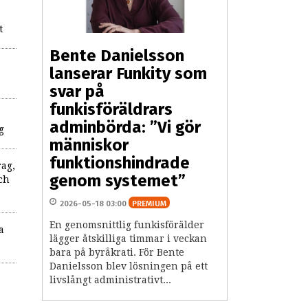
t
Bente Danielsson
lanserar Funkity som
svar på
funkisföräldrars
adminbörda: ”Vi gör
g
människor
funktionshindrade
rag,
genom systemet”
ch
2026-05-18 03:00
PREMIUM
En genomsnittlig funkisförälder
a
lägger åtskilliga timmar i veckan
bara på byråkrati. För Bente
Danielsson blev lösningen på ett
livslångt administrativt...