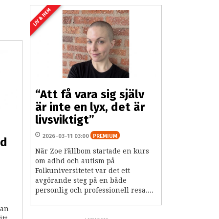
LIV & HEM
“Att få vara sig själv
är inte en lyx, det är
livsviktigt”
2026-03-11 03:00
PREMIUM
ed
När Zoe Fällbom startade en kurs
om adhd och autism på
Folkuniversitetet var det ett
avgörande steg på en både
personlig och professionell resa....
pan
itt