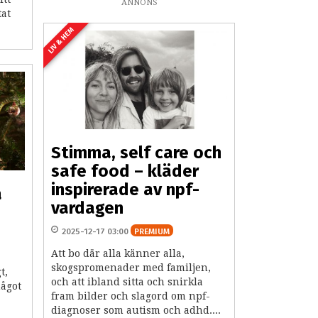
ANNONS
tat
LIV & HEM
Stimma, self care och
safe food – kläder
inspirerade av npf-
a
vardagen
2025-12-17 03:00
PREMIUM
Att bo där alla känner alla,
skogspromenader med familjen,
t,
och att ibland sitta och snirkla
något
fram bilder och slagord om npf-
diagnoser som autism och adhd....