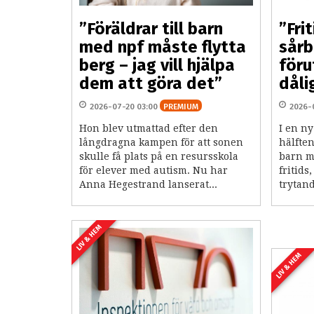
”Föräldrar till barn
”Fri
med npf måste flytta
sårb
berg – jag vill hjälpa
föru
dem att göra det”
dåli
2026-07-20 03:00
PREMIUM
2026-
Hon blev utmattad efter den
I en n
långdragna kampen för att sonen
hälften
skulle få plats på en resursskola
barn me
för elever med autism. Nu har
fritids
Anna Hegestrand lanserat...
trytand
LIV & HEM
LIV & HEM