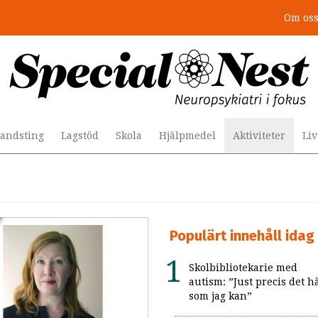
Om os
andsting
Lagstöd
Skola
Hjälpmedel
Aktiviteter
Li
Populärt innehåll idag
Skolbibliotekarie med
autism: ”Just precis det h
som jag kan”