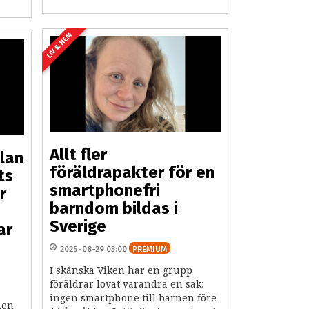
LIV & HEM
Allt fler
lan
föräldrapakter för en
ts
smartphonefri
r
barndom bildas i
Sverige
ar
2025-08-29 03:00
PREMIUM
I skånska Viken har en grupp
föräldrar lovat varandra en sak:
ingen smartphone till barnen före
men