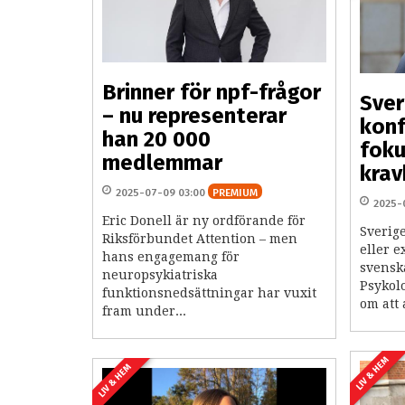
Brinner för npf-frågor
Sver
– nu representerar
konf
han 20 000
foku
medlemmar
krav
2025-07-09 03:00
PREMIUM
2025-
Eric Donell är ny ordförande för
Sverig
Riksförbundet Attention – men
eller 
hans engagemang för
svenska
neuropsykiatriska
Psykol
funktionsnedsättningar har vuxit
om att 
fram under...
LIV & HEM
LIV & HEM