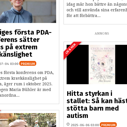
idag mår hon bättre än någon
och vill använda sina erfaren
för att förbättra...
iges första PDA-
ANNONS
erens sätter
LIV & HEM
s på extrem
känslighet
07-04 03:00
PREMIUM
es första konferens om PDA,
extrem kravkänslighet på
, äger rum i oktober 2025.
ogen Maria Bühler är med
Hitta styrkan i
anordna...
stallet: Så kan häs
stötta barn med
autism
2025-06-06 03:00
PREMIUM