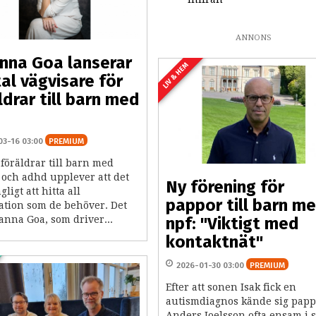
ANNONS
nna Goa lanserar
LIV & HEM
tal vägvisare för
ldrar till barn med
03-16 03:00
PREMIUM
föräldrar till barn med
 och adhd upplever att det
Ny förening för
gligt att hitta all
pappor till barn m
ation som de behöver. Det
anna Goa, som driver...
npf: "Viktigt med
kontaktnät"
2026-01-30 03:00
PREMIUM
Efter att sonen Isak fick en
autismdiagnos kände sig pap
Anders Joelsson ofta ensam i s