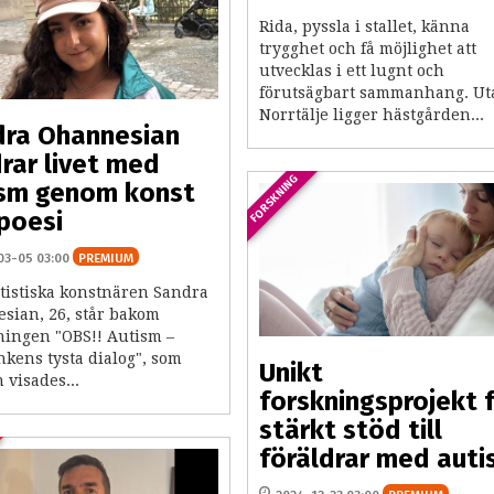
Rida, pyssla i stallet, känna
trygghet och få möjlighet att
utvecklas i ett lugnt och
förutsägbart sammanhang. Ut
Norrtälje ligger hästgården...
dra Ohannesian
drar livet med
FORSKNING
ism genom konst
poesi
03-05 03:00
PREMIUM
tistiska konstnären Sandra
sian, 26, står bakom
lningen "OBS!! Autism –
nkens tysta dialog", som
Unikt
 visades...
forskningsprojekt 
stärkt stöd till
föräldrar med aut