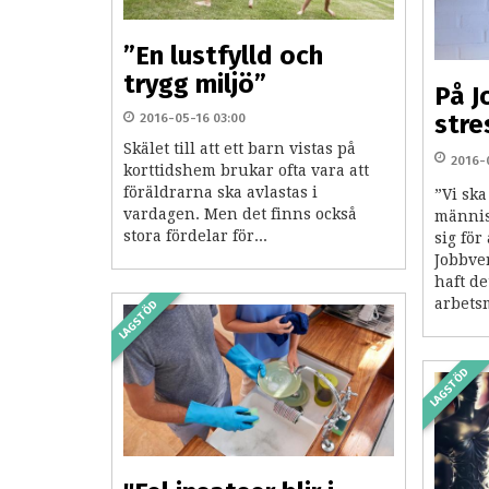
”En lustfylld och
trygg miljö”
På J
stre
2016-05-16 03:00
Skälet till att ett barn vistas på
2016-
korttidshem brukar ofta vara att
föräldrarna ska avlastas i
”Vi ska
vardagen. Men det finns också
männis
stora fördelar för...
sig för
Jobbve
haft de
arbets
LAGSTÖD
LAGSTÖD