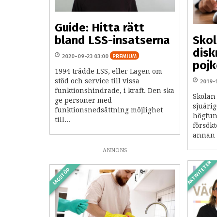
Guide: Hitta rätt
bland LSS-insatserna
Skol
disk
2020-09-23 03:00
PREMIUM
pojk
1994 trädde LSS, eller Lagen om
stöd och service till vissa
2019-
funktionshindrade, i kraft. Den ska
Skolan
ge personer med
sjuåri
funktionsnedsättning möjlighet
högfun
till...
försökt
annan s
ANNONS
AKTIVITETER
LAGSTÖD