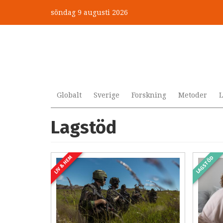
Hoppa
söndag 9 augusti 2026
till
huvudinnehåll
Globalt
Sverige
Forskning
Metoder
L
Lagstöd
LIV & HEM
LAGSTÖD