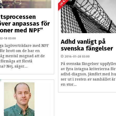
LIV & HEM
ttsprocessen
ver anpassas för
soner med NPF”
02-18 03:00
Adhd vanligt på
ga lagöverträdare med NPF
svenska fängelser
för brott om de har en
låg mental mognad att de
2016-01-28 03:00
förmåga att förstå
På svenska fängelser uppfylle
na? Nej, säger...
av fyra intagna kriterierna för
adhd-diagnos. Jämfört med hu
ser ut i resten av samhället är
en stor...