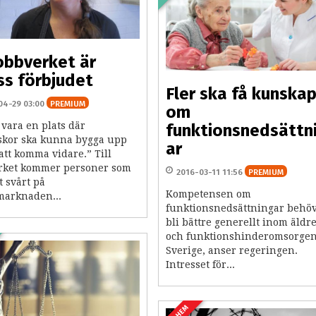
obbverket är
ss förbjudet
Fler ska få kunska
04-29 03:00
PREMIUM
om
 vara en plats där
funktionsnedsättn
kor ska kunna bygga upp
ar
 att komma vidare.” Till
rket kommer personer som
2016-03-11 11:56
PREMIUM
t svårt på
Kompetensen om
marknaden...
funktionsnedsättningar behö
bli bättre generellt inom äldr
och funktionshinderomsorgen
Sverige, anser regeringen.
Intresset för...