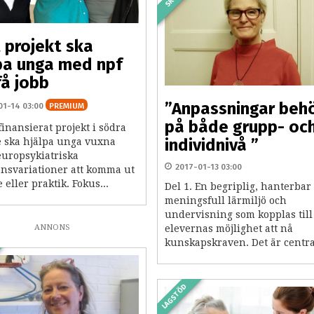
 projekt ska
pa unga med npf
få jobb
”Anpassningar beh
01-14 03:00
PREMIUM
på både grupp- oc
finansierat projekt i södra
individnivå ”
e ska hjälpa unga vuxna
uropsykiatriska
2017-01-13 03:00
onsvariationer att komma ut
e eller praktik. Fokus...
Del 1. En begriplig, hanterbar
meningsfull lärmiljö och
undervisning som kopplas till
ANNONS
elevernas möjlighet att nå
kunskapskraven. Det är central
LAGSTÖD