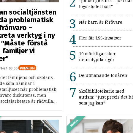
”Jobbet gick bra – just där
togs stödet bort”
an socialtjänsten
da problematisk
När barn är förövare
frånvaro –
reta verktyg i ny
Fler får LSS-insatser
 "Måste förstå
 familjer vi
10 märkliga saker
er"
neurotypiker gör
11-24 03:00
PREMIUM
De utmanande tonåren
 det familjens och skolans
de som hamnar i
starljuset när problematisk
Skolbibliotekarie med
ånvaro diskuteras, men
autism: ”Just precis det h
ocialarbetare är rådvilla...
som jag kan”
SKOLA