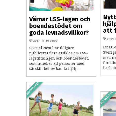
Nytt
Värnar LSS-lagen och
hjäl
boendestödet om
att 
goda levnadsvillkor?
2019-
2017-11-30 03:00
Ett EU-
Special Nest har tidigare
Sverig
publicerat flera artiklar om LSS-
med ne
lagstiftningen och boendestödet,
funkti
som innebär att personer med
i arbet
särskilt behov kan få hjälp...
AKTIVITETER
AKTIVITETER