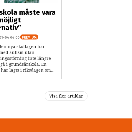
skola måste vara
möjligt
rnativ”
01-04 04:00
PREMIUM
 den nya skollagen har
 med autism utan
lingsstörning inte längre
t gå i grundsärskola. En
har lagts i riksdagen om...
Visa fler artiklar