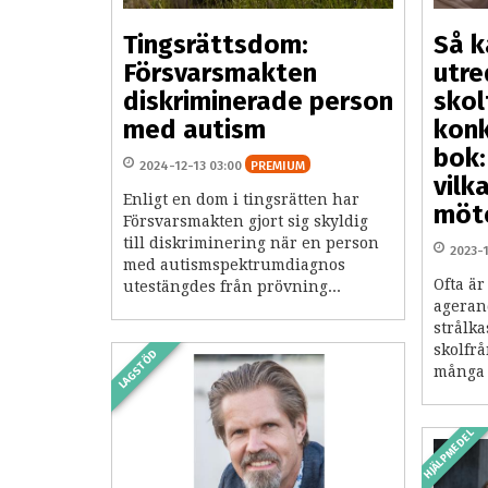
Tingsrättsdom:
Så k
Försvarsmakten
utre
diskriminerade person
skol
med autism
konk
bok:
2024-12-13 03:00
PREMIUM
vilka
Enligt en dom i tingsrätten har
möt
Försvarsmakten gjort sig skyldig
till diskriminering när en person
2023-
med autismspektrumdiagnos
Ofta är
utestängdes från prövning...
ageran
strålka
skolfr
LAGSTÖD
många s
HJÄLPMEDEL