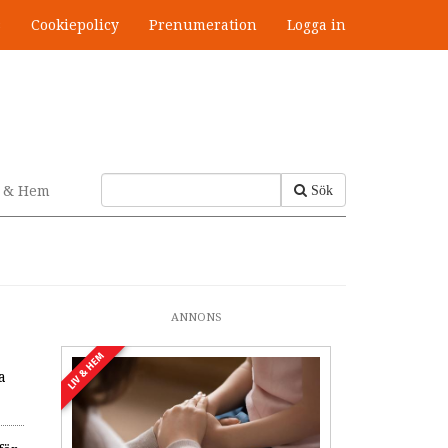
s
Cookiepolicy
Prenumeration
Logga in
v & Hem
Sök
ANNONS
LIV & HEM
a