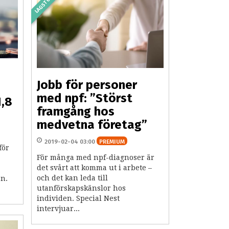
LAGSTÖD
Jobb för personer
med npf: ”Störst
1,8
framgång hos
medvetna företag”
2019-02-04 03:00
PREMIUM
för
För många med npf-diagnoser är
a
det svårt att komma ut i arbete –
och det kan leda till
an.
utanförskapskänslor hos
individen. Special Nest
intervjuar...