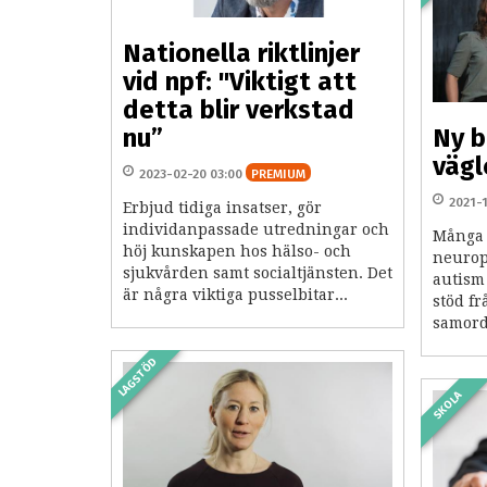
Nationella riktlinjer
vid npf: "Viktigt att
detta blir verkstad
nu”
Ny b
vägl
2023-02-20 03:00
PREMIUM
2021-
Erbjud tidiga insatser, gör
individanpassade utredningar och
Många 
höj kunskapen hos hälso- och
neurop
sjukvården samt socialtjänsten. Det
autism
är några viktiga pusselbitar...
stöd fr
samord
LAGSTÖD
SKOLA