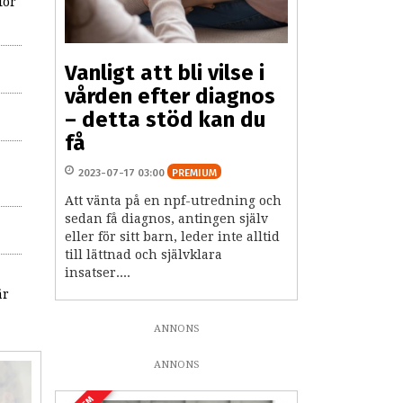
för
Vanligt att bli vilse i
vården efter diagnos
– detta stöd kan du
få
2023-07-17 03:00
PREMIUM
Att vänta på en npf-utredning och
sedan få diagnos, antingen själv
eller för sitt barn, leder inte alltid
till lättnad och självklara
insatser....
är
ANNONS
ANNONS