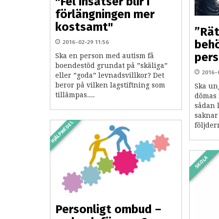
"Fel insatser blir i
förlängningen mer
kostsamt"
”Rä
behö
2016-02-29 11:56
per
Ska en person med autism få
boendestöd grundat på ”skäliga”
2016-
eller ”goda” levnadsvillkor? Det
beror på vilken lagstiftning som
Ska un
tillämpas....
dömas 
sådan 
saknar 
HJÄLPMEDEL
följder
SKOLA
Personligt ombud –