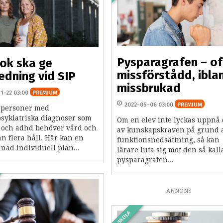
Pysparagrafen – o
ok ska ge
missförstådd, ibla
edning vid SIP
missbrukad
11-22 03:00
PREMIUM
2022-05-06 03:00
PREMIUM
personer med
sykiatriska diagnoser som
Om en elev inte lyckas uppnå 
 och adhd behöver vård och
av kunskapskraven på grund 
ån flera håll. Här kan en
funktionsnedsättning, så kan
nad individuell plan...
lärare luta sig mot den så kal
pysparagrafen...
ANNONS
SKOLA