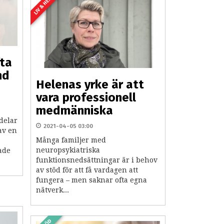
LIV & HEM
fta
nd
Helenas yrke är att
vara professionell
medmänniska
delar
2021-04-05 03:00
av en
Många familjer med
neuropsykiatriska
lade
funktionsnedsättningar är i behov
av stöd för att få vardagen att
fungera – men saknar ofta egna
nätverk...