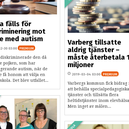
a fälls för
riminering mot
e med autism
Varberg tillsatte
aldrig tjänster –
12-30 03:00
PREMIUM
måste återbetala 
 diskriminerade den då
ge pojken, som har
miljoner
gerande autism, när de
e få honom att välja en
2019-03-04 03:00
PREMIUM
kola. Det blev utfallet...
Varbergs kommun fick bidrag 
att behålla specialpedagogisk
tjänster och tillsätta flera
heltidstjänster inom elevhäls
Men inget av målen...
SKOLA