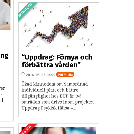
AKTIVITETER
p
ing
“Uppdrag: Förnya och
förbättra vården”
2016-03-08 03:00
PREMIUM
Ökad kännedom om Samordnad
ver
individuell plan och bättre
e-
tillgänglighet hos BUP är två
 i
områden som drivs inom projektet
Uppdrag Psykisk Hälsa –...
LIV & HEM