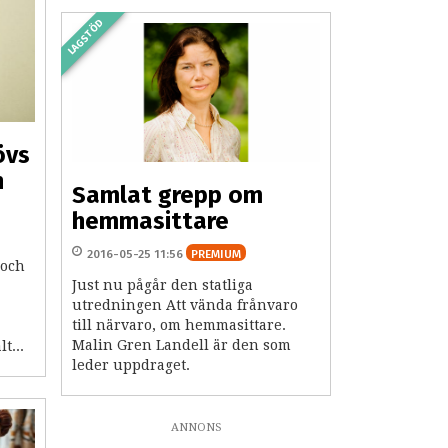
LAGSTÖD
övs
h
Samlat grepp om
hemmasittare
2016-05-25 11:56
PREMIUM
 och
Just nu pågår den statliga
utredningen Att vända frånvaro
till närvaro, om hemmasittare.
Malin Gren Landell är den som
t...
leder uppdraget.
ANNONS