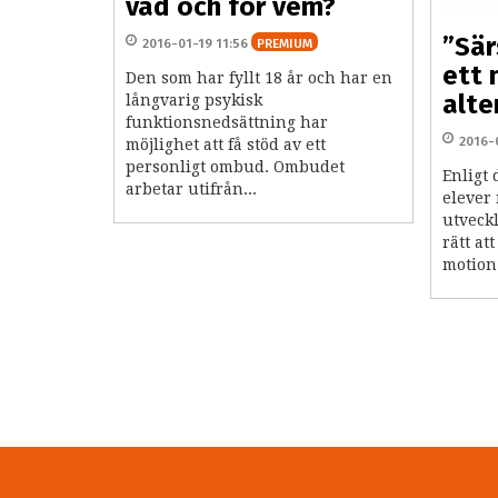
vad och för vem?
”Sär
2016-01-19 11:56
PREMIUM
ett 
Den som har fyllt 18 år och har en
alte
långvarig psykisk
funktionsnedsättning har
2016-
möjlighet att få stöd av ett
personligt ombud. Ombudet
Enligt
arbetar utifrån...
elever
utveck
rätt at
motion 