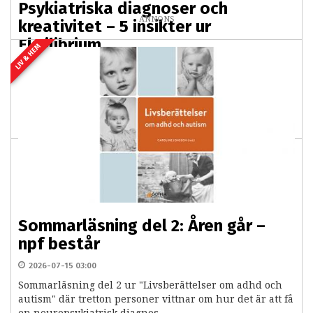
Psykiatriska diagnoser och
ANNONS
kreativitet – 5 insikter ur
Ekvilibrium
LIV & HEM
2026-07-17 03:00
PREMIUM
Att vara lite "lagom knäpp" hänger samman med
kreativitet inom olika områden. Sant eller falskt?
Bevisligen ja, menar den uppmärksammade...
Sommarläsning del 2: Åren går –
npf består
2026-07-15 03:00
Sommarläsning del 2 ur "Livsberättelser om adhd och
autism" där tretton personer vittnar om hur det är att få