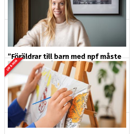
autism" där tretton personer vittnar om hur det är att få
en neuropsykiatrisk diagnos...
”Föräldrar till barn med npf måste
LIV & HEM
flytta berg – jag vill hjälpa dem att
göra det”
2026-07-20 03:00
PREMIUM
Hon blev utmattad efter den långdragna kampen för att
sonen skulle få plats på en resursskola för elever med
autism. Nu har Anna Hegestrand lanserat...