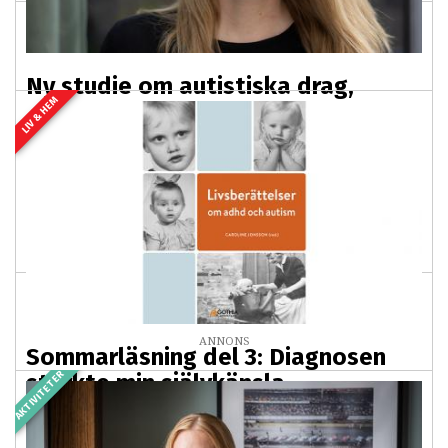
Ny studie om autistiska drag,
LIV & HEM
obehag vid ögonkontakt och
igenkänning av känslor
2026-07-24 03:00
PREMIUM
Ny grundforskning från Gillbergcentrum i Göteborg
visar att personer med tydliga autistiska drag – men
som inte nödvändigtvis har kliniska diagnoser...
ANNONS
Sommarläsning del 3: Diagnosen
AKTIVITETER
stärkte min självkänsla
2026-07-22 03:00
Sommarläsning del 3 ur "Livsberättelser om adhd och