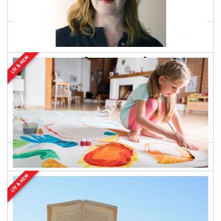
2020 låg andelen i stället på 6,7 procent....
LIV & HEM
”Fritids kan fånga upp sårbara barn
– men förutsättningarna är dåliga”
2026-06-26 03:00
PREMIUM
I en ny enkätrapport uppger hälften av föräldrarna att
deras barn med npf inte alls går på fritids, på grund av
uteblivet stöd, trytande ork eller...
LIV & HEM
Specialintressen vid autism – 8
lästips
2026-06-25 03:00