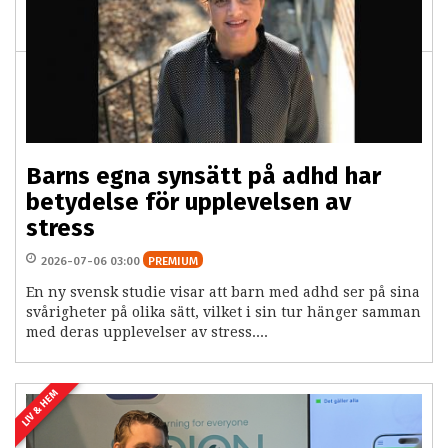
autism" där tretton personer vittnar om hur det är att få
en neuropsykiatrisk diagnos...
Barns egna synsätt på adhd har
betydelse för upplevelsen av
stress
2026-07-06 03:00
PREMIUM
En ny svensk studie visar att barn med adhd ser på sina
svårigheter på olika sätt, vilket i sin tur hänger samman
med deras upplevelser av stress....
LIV & HEM