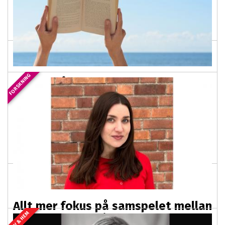
Personer med autism har inte sällan specialintressen.
Att fokusera på ett specifikt intresse kan både skänka
avkoppling och ge individen möjlighet...
FORSKNING
10 tips på böcker med npf-fokus
inför semestern
2026-06-24 03:00
PREMIUM
Sommar, semester och … stundtals kaos. Men med lite
tur också tid för läsning. Vill du ha handfasta tips för att
hantera vardagens utmaningar, få...
Allt mer fokus på samspelet mellan
LIV & HEM
funktion och miljö vid autism och