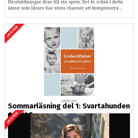
förutsättningar dras till sin spets. Det är också i detta
ämne som lärare har stora chanser att kompensera...
LIV & HEM
ANNONS
Sommarläsning del 1: Svartahunden
och jag
LIV & HEM
2026-07-08 03:00
Sommarläsning del 1 ur "Livsberättelser om adhd och