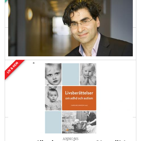
diagnostiserades med autism, då Aspergers syndrom,
efter många år präglade av psykisk ohälsa. I en
intervju...
LIV & HEM
Med målet att förebygga negativ
kroppsuppfattning
2026-07-31 03:00
PREMIUM
Att vara missnöjd med sin kropp är vanligt bland unga
och kan i vissa fall bidra till utveckling av ätstörningar.
Men går negativ kroppsuppfattning...
ANNONS