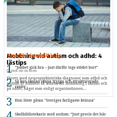
2026-08-07 03:00
PREMIUM
Forskare vid Linköpings universitet undersöker vilket
stöd som personer med autism och adhd får i
arbetslivet, och hur de upplever det. Nya studier...
Mobbning vid autism och adhd: 4
Populärt innehåll idag
lästips
”Jobbet gick bra – just därför togs stödet bort”
2026-08-06 03:00
Elever med neuropsykiatriska diagnoser som adhd och
Så kan skolan skapa trygga och strukturerade
autism är dubbelt så utsatta för mobbning i skolan och
raster
på nätet, något som enligt organisationen...
Hon löste gåtan "Sveriges farligaste kvinna"
Skolbibliotekarie med autism: ”Just precis det här