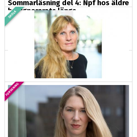
Sommarläsning del 4: Npf hos äldre
har ignorerats länge
SKOLA
2026-07-29 03:00
Sommarläsning del 4 ur "Livsberättelser om adhd och
autism" där tretton personer vittnar om hur det är att få
en neuropsykiatrisk diagnos...
FORSKNING
Så kan missgynnandet av
autistiska elever få ett slut
2026-07-27 03:00
PREMIUM
Klart är att elever med autism dragit det korta strået i
svensk skola. Forskningen har dock inte entydiga svar
på om och hur läraren borde anpassa...