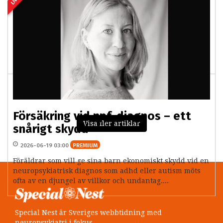
adhd
2026-06-22 03:00
PREMIUM
Diagnoskriterierna för autism och adhd har kraftig
slagsida mot svårigheter – utan att ta hänsyn till
personens styrkor eller faktorer i omgivningen....
Försäkring vid npf-diagnos – ett
Visa fler artiklar
snårigt skydd
2026-06-19 03:00
PREMIUM
Föräldrar som vill ge sina barn ekonomiskt skydd vid en
neuropsykiatrisk diagnos som adhd eller autism möts
ofta av en djungel av villkor och undantag....
Special Nest är Sveriges webbtidning med
neuropsykiatri i fokus.