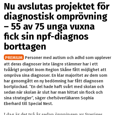
Nu avslutas projektet för
diagnostisk omprövning
– 55 av 75 unga vuxna
fick sin npf-diagnos
borttagen
PREMIUM
Personer med autism och adhd som upplever
att deras diagnoser inte längre stämmer har i ett
tvåårigt projekt inom Region Skåne fått möjlighet att
ompröva sina diagnoser. En klar majoritet av dem som
har genomgått en ny bedömning har fått diagnosen
bortplockad. ”En del hade haft svårt med skolan och
sedan när skolan är slut har man hittat sin flock och
sina strategier”, säger chefsöverläkaren Sophia
Eberhard till Special Nest.
I dag är det två år sedan öppningen av Sveriges