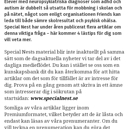
Elever med neuropsykiatriska diagnoser som adhd och
autism är dubbelt så utsatta för mobbning i skolan och
på nätet, något som enligt organisationen Friends kan
leda till både sämre skolresultat och psykisk ohälsa.
Special Nest har under åren publicerat flera artiklar om
denna viktiga fråga – här kommer 4 lästips för dig som
vill veta mer.
Special Nests material blir inte inaktuellt på samma
sätt som de dagsaktuella nyheter vi tar del av i det
dagliga medieflödet. Du kan i stället se oss som en
kunskapsbank dit du kan återkomma för att hitta
artiklar om det som för tillfället är av intresse för
dig. Prova på en gång genom att skriva in ett ämne
som intresserar dig i sökrutan på
startsidan:
www.specialnest.se
Somliga av våra artiklar ligger inom
Premiumformatet, vilket betyder att de är låsta och
endast kan läsas av våra prenumeranter. Om du
vill teckna en prenumeration kan du göra det