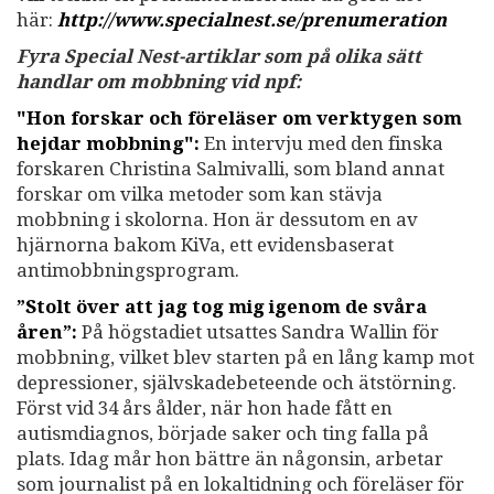
här:
http://www.specialnest.se
/prenumeration
Fyra Special Nest-artiklar som på olika sätt
handlar om mobbning vid npf:
"Hon forskar och föreläser om verktygen som
hejdar mobbning":
En intervju med den finska
forskaren Christina Salmivalli, som bland annat
forskar om vilka metoder som kan stävja
mobbning i skolorna. Hon är dessutom en av
hjärnorna bakom KiVa, ett evidensbaserat
antimobbningsprogram.
”Stolt över att jag tog mig igenom de svåra
åren”:
På högstadiet utsattes Sandra Wallin för
mobbning, vilket blev starten på en lång kamp mot
depressioner, självskadebeteende och ätstörning.
Först vid 34 års ålder, när hon hade fått en
autismdiagnos, började saker och ting falla på
plats. Idag mår hon bättre än någonsin, arbetar
som journalist på en lokaltidning och föreläser för