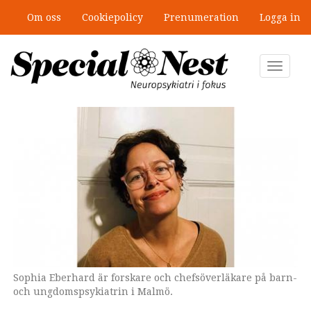
Hoppa
Om oss
Cookiepolicy
Prenumeration
Logga in
till
Mobbning vid autism och adhd: 4
huvudinnehåll
lästips
Toggle
navigat
Sophia Eberhard är forskare och chefsöverläkare på barn-
och ungdomspsykiatrin i Malmö.