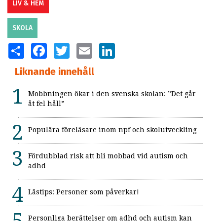
LIV & HEM
SKOLA
SHARE
FACEBOOK
TWITTER
EMAIL
LINKEDIN
Liknande innehåll
Mobbningen ökar i den svenska skolan: ”Det går
åt fel håll”
Populära föreläsare inom npf och skolutveckling
Fördubblad risk att bli mobbad vid autism och
adhd
Lästips: Personer som påverkar!
Personliga berättelser om adhd och autism kan