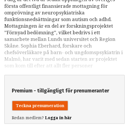
första offentligt finansierade mottagning för
omprövning av neuropsykiatriska
funktionsnedsättningar som autism och adhd.
Mottagningen är en del av forskningsprojektet
”Förnyad bedömning”, vilket bedrivs i ett
samarbete mellan Lunds universitet och Region
Skåne. Sophia Eberhard, forskare och
chefsöverläkare på barn- och ungdomspsykiatrin i
Malmö, har varit med sedan starten av projektet
som kom till efter att allt fler personer
Premium - tillgängligt för prenumeranter
Teckna prenumeration
Redan medlem?
Logga in här