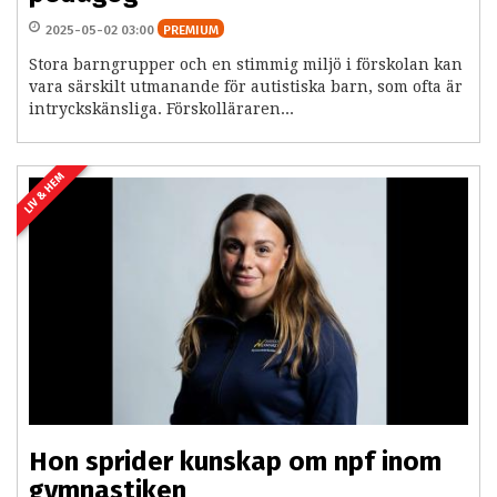
2025-05-02 03:00
PREMIUM
Stora barngrupper och en stimmig miljö i förskolan kan
vara särskilt utmanande för autistiska barn, som ofta är
intryckskänsliga. Förskolläraren...
LIV & HEM
Hon sprider kunskap om npf inom
gymnastiken