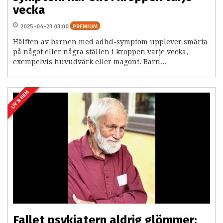
vecka
2025-04-23 03:00
PREMIUM
Hälften av barnen med adhd-symptom upplever smärta
på något eller några ställen i kroppen varje vecka,
exempelvis huvudvärk eller magont. Barn...
LIV & HEM
Fallet psykiatern aldrig glömmer: