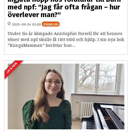
med npf: "Jag får ofta frågan – hur
överlever man?"
2025-09-24 03:00
PREMIUM
Under tio år kämpade AnnSophie Forsell för att hennes
söner med npf skulle få rätt stöd och hjälp. I sin nya bok
”KungaMamman” berättar hon...
LIV & HEM