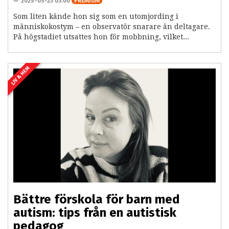
2025-05-23 03:00
PREMIUM
Som liten kände hon sig som en utomjording i
människokostym – en observatör snarare än deltagare.
På högstadiet utsattes hon för mobbning, vilket...
LIV & HEM
Bättre förskola för barn med
autism: tips från en autistisk
pedagog