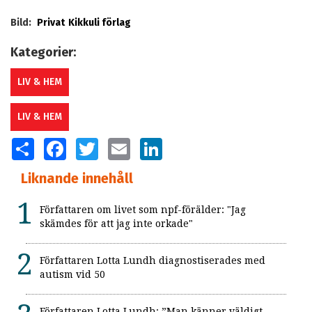
Bild:
Privat
Kikkuli förlag
Kategorier:
LIV & HEM
LIV & HEM
SHARE
FACEBOOK
TWITTER
EMAIL
LINKEDIN
Liknande innehåll
Författaren om livet som npf-förälder: "Jag
skämdes för att jag inte orkade"
Författaren Lotta Lundh diagnostiserades med
autism vid 50
Författaren Lotta Lundh: ”Man känner väldigt