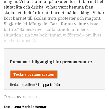
magen. Vi har hamnat på akuten för att barnet helt
slutat äta och dricka. Vi har varit hemma från
skolan ett helt år för att barnet mådde dåligt. Vi har
kört barnet till skolan trots protester och magont.
Vi gjorde fel. Många fel. Bara för att vi inte visste
bättre.” Så beskriver Lotta Lundh familjens
situation i sin nya bok ”Innan vi förstod – om livet
med ett autistisk
Premium - tillgängligt för prenumeranter
Teckna prenumeration
Redan medlem?
Logga in här
2024-09-30 03:00
Text:
Lena Marieke Wemar