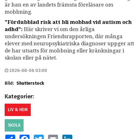
är han en av landets främsta föreläsare om
mobbning.
"Fördubblad risk att bli mobbad vid autism och
adhd":
Här skriver vi om den årliga
undersökningen Friendsrapporten, där många
elever med neuropsykiatriska diagnoser uppger att
de har utsatts för mobbning eller kränkningar i
skolan eller på nätet.
2026-08-06 03:00
Bild:
Shutterstock
Kategorier:
LIV & HEM
SKOLA
SHARE
FACEBOOK
TWITTER
EMAIL
LINKEDIN