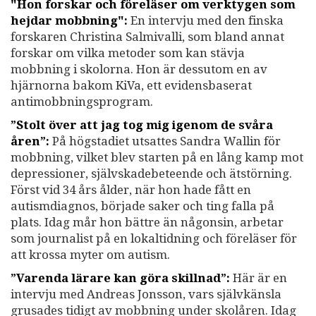
"Hon forskar och föreläser om verktygen som
hejdar mobbning":
En intervju med den finska
forskaren Christina Salmivalli, som bland annat
forskar om vilka metoder som kan stävja
mobbning i skolorna. Hon är dessutom en av
hjärnorna bakom KiVa, ett evidensbaserat
antimobbningsprogram.
”Stolt över att jag tog mig igenom de svåra
åren”:
På högstadiet utsattes Sandra Wallin för
mobbning, vilket blev starten på en lång kamp mot
depressioner, självskadebeteende och ätstörning.
Först vid 34 års ålder, när hon hade fått en
autismdiagnos, började saker och ting falla på
plats. Idag mår hon bättre än någonsin, arbetar
som journalist på en lokaltidning och föreläser för
att krossa myter om autism.
”Varenda lärare kan göra skillnad”:
Här är en
intervju med Andreas Jonsson, vars självkänsla
grusades tidigt av mobbning under skolåren. Idag