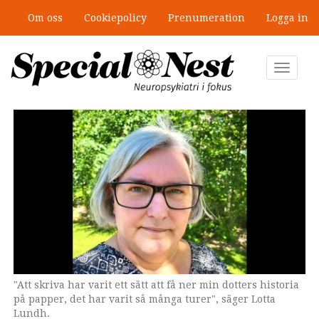
Hoppa
Om oss
Cookiepolicy
Prenumeration
Logga in
till
Mobbning vid autism och adhd: 4
huvudinnehåll
lästips
Toggle
navigat
"Att skriva har varit ett sätt att få ner min dotters historia
Omslaget till nya boken.
på papper, det har varit så många turer", säger Lotta
Lundh.