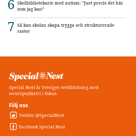
Skolbibliotekarie med autism: ”Just precis det här
som jag kan”
Så kan skolan skapa trygga och strukturerade
raster
Special Nest är Sveriges webbtidning med
neuropsykiatri i fokus.
Följ oss
Twitter @SpecialNest
Facebook Special Nest