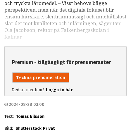
och tryckta läromedel. – Visst behövs bägge
perspektiven, men när det digitala fokuset blir
ensam härskare, slentrianmässigt och innehållslöst
slår det mot kvaliteten och inlärningen, säger Per-
Ola Jacobson, rektor på Falkenbergsskolan i
Kalmar
Premium - tillgängligt för prenumeranter
Teckna prenumeration
Redan medlem?
Logga in här
2024-08-28 03:00
Text:
Tomas Nilsson
Bild:
Shutterstock
Privat