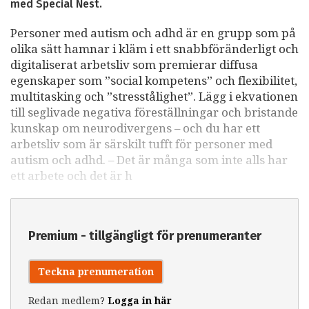
med Special Nest.
Personer med autism och adhd är en grupp som på
olika sätt hamnar i kläm i ett snabbföränderligt och
digitaliserat arbetsliv som premierar diffusa
egenskaper som ”social kompetens” och flexibilitet,
multitasking och ”stresstålighet”. Lägg i ekvationen
till seglivade negativa föreställningar och bristande
kunskap om neurodivergens – och du har ett
arbetsliv som är särskilt tufft för personer med
autism och adhd. – Det är många som inte alls har
ett arbete och det är h
Premium - tillgängligt för prenumeranter
Teckna prenumeration
Redan medlem?
Logga in här