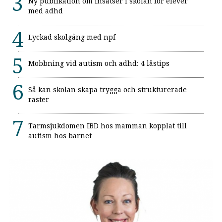
Ny publikation om insatser i skolan för elever
med adhd
Lyckad skolgång med npf
Mobbning vid autism och adhd: 4 lästips
Så kan skolan skapa trygga och strukturerade
raster
Tarmsjukdomen IBD hos mamman kopplat till
autism hos barnet