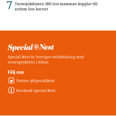
Tarmsjukdomen IBD hos mamman kopplat till
autism hos barnet
Special Nest är Sveriges webbtidning med
neuropsykiatri i fokus.
Följ oss
Twitter @SpecialNest
Facebook Special Nest