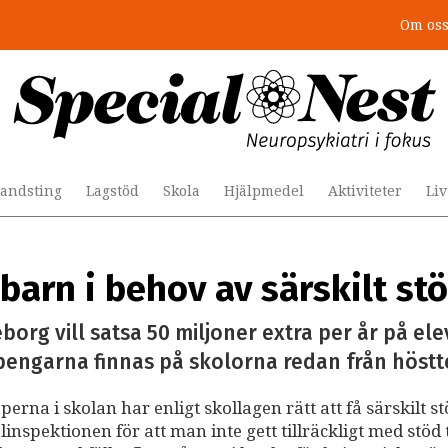
Om os
andsting
Lagstöd
Skola
Hjälpmedel
Aktiviteter
Li
 barn i behov av särskilt st
org vill satsa 50 miljoner extra per år på el
engarna finnas på skolorna redan från höstt
erna i skolan har enligt skollagen rätt att få särskilt s
nspektionen för att man inte gett tillräckligt med stöd t