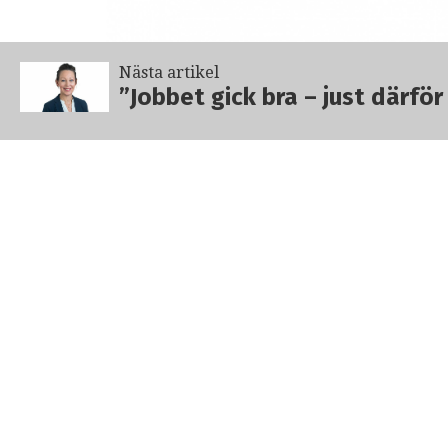
Nästa artikel
”Jobbet gick bra – just därfö