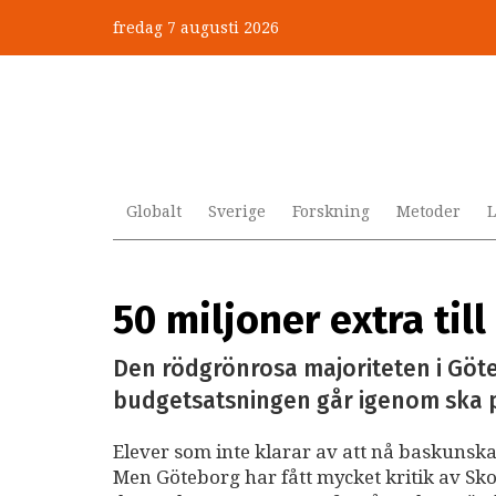
Hoppa
fredag 7 augusti 2026
till
huvudinnehåll
Globalt
Sverige
Forskning
Metoder
L
50 miljoner extra till
Den rödgrönrosa majoriteten i Göteb
budgetsatsningen går igenom ska p
Elever som inte klarar av att nå baskunskap
Men Göteborg har fått mycket kritik av Skoli