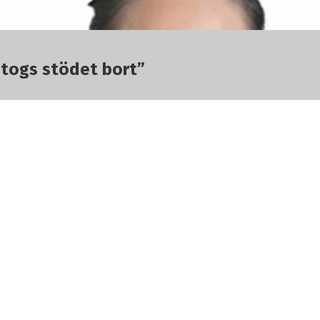
r togs stödet bort”