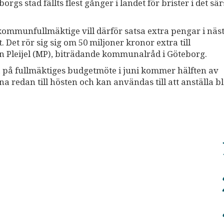
rgs stad fällts flest gånger i landet för brister i det sär
ommunfullmäktige vill därför satsa extra pengar i näst
. Det rör sig sig om 50 miljoner kronor extra till
rin Pleijel (MP), biträdande kommunalråd i Göteborg.
 på fullmäktiges budgetmöte i juni kommer hälften av
na redan till hösten och kan användas till att anställa b