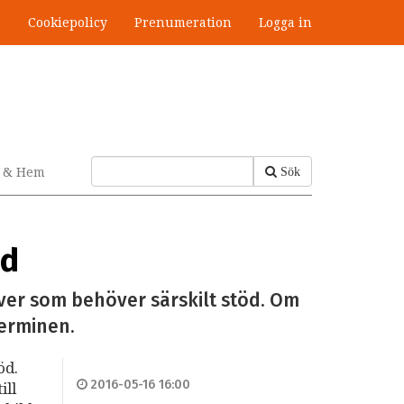
s
Cookiepolicy
Prenumeration
Logga in
v & Hem
Sök
öd
ever som behöver särskilt stöd. Om
erminen.
töd.
2016-05-16 16:00
ill