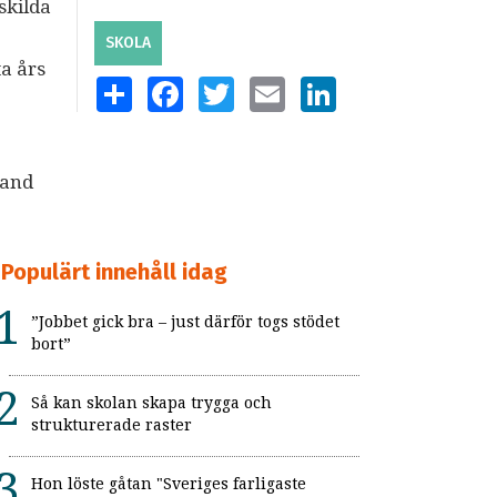
skilda
SKOLA
a års
SHARE
FACEBOOK
TWITTER
EMAIL
LINKEDIN
land
Populärt innehåll idag
”Jobbet gick bra – just därför togs stödet
bort”
Så kan skolan skapa trygga och
strukturerade raster
Hon löste gåtan "Sveriges farligaste