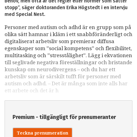
behov, men ofta är det regler eller normer som sätter
stopp”, säger doktoranden Erika Högstedt i en intervju
med Special Nest.
Personer med autism och adhd är en grupp som på
olika sätt hamnar i kläm i ett snabbföränderligt och
digitaliserat arbetsliv som premierar diffusa
egenskaper som ”social kompetens” och flexibilitet,
multitasking och ”stresstålighet”. Lägg i ekvationen
till seglivade negativa föreställningar och bristande
kunskap om neurodivergens – och du har ett
arbetsliv som är särskilt tufft för personer med
autism och adhd. – Det är många som inte alls har
ett arbete och det är h
Premium - tillgängligt för prenumeranter
Teckna prenumeration