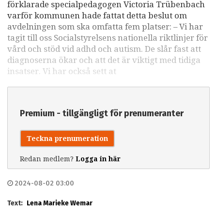
förklarade specialpedagogen Victoria Trübenbach
varför kommunen hade fattat detta beslut om
avdelningen som ska omfatta fem platser: – Vi har
tagit till oss Socialstyrelsens nationella riktlinjer för
vård och stöd vid adhd och autism. De slår fast att
diagnoserna ökar och att det är viktigt med tidiga
insatser. Vi har också sett at
Premium - tillgängligt för prenumeranter
Teckna prenumeration
Redan medlem?
Logga in här
2024-08-02 03:00
Text:
Lena Marieke Wemar