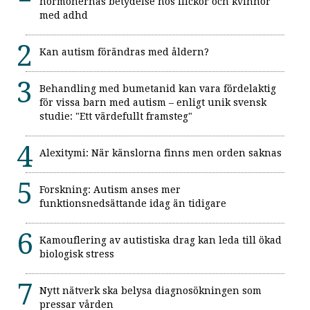
hormonernas betydelse hos flickor och kvinnor
med adhd
Kan autism förändras med åldern?
Behandling med bumetanid kan vara fördelaktig
för vissa barn med autism – enligt unik svensk
studie: "Ett värdefullt framsteg"
Alexitymi: När känslorna finns men orden saknas
Forskning: Autism anses mer
funktionsnedsättande idag än tidigare
Kamouflering av autistiska drag kan leda till ökad
biologisk stress
Nytt nätverk ska belysa diagnosökningen som
pressar vården