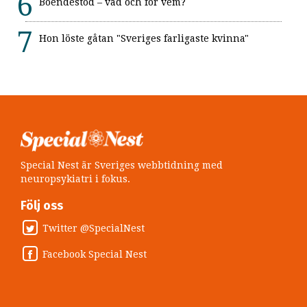
Boendestöd – vad och för vem?
Hon löste gåtan "Sveriges farligaste kvinna"
Special Nest är Sveriges webbtidning med
neuropsykiatri i fokus.
Följ oss
Twitter @SpecialNest
Facebook Special Nest