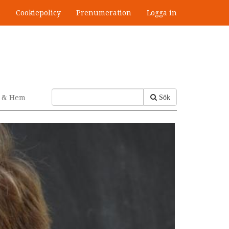
s
Cookiepolicy
Prenumeration
Logga in
v & Hem
Sök