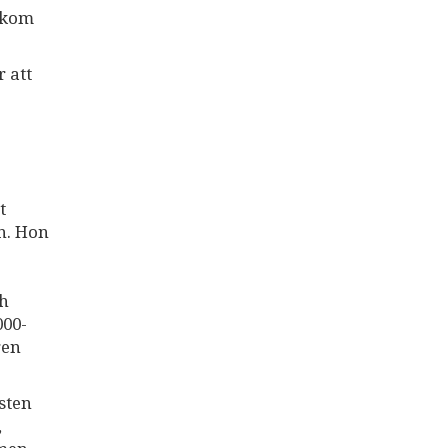
bakom
r att
t
n. Hon
ch
000-
gen
sten
,