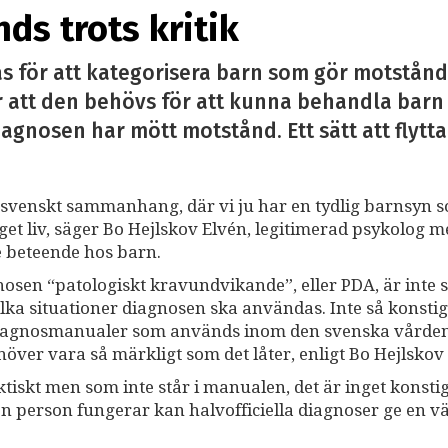
s trots kritik
s för att kategorisera barn som gör motstånd n
 att den behövs för att kunna behandla bar
gnosen har mött motstånd. Ett sätt att flytt
tt svenskt sammanhang, där vi ju har en tydlig barnsyn 
t eget liv, säger Bo Hejlskov Elvén, legitimerad psykolog 
 beteende hos barn.
osen “patologiskt kravundvikande”, eller PDA, är inte s
i vilka situationer diagnosen ska användas. Inte så konsti
e diagnosmanualer som används inom den svenska vården
över vara så märkligt som det låter, enligt Bo Hejlskov
tiskt men som inte står i manualen, det är inget konsti
en person fungerar kan halvofficiella diagnoser ge en vä