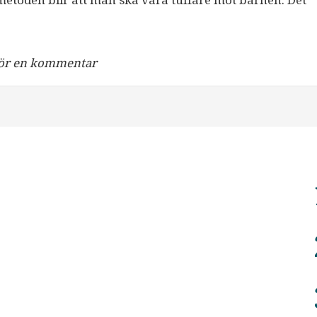
 metoden blir att man ska vara tuffare mot barnen. Det
 för en kommentar