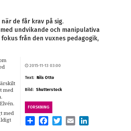
är de får krav på sig.
n med undvikande och manipulativa
a fokus från den vuxnes pedagogik,
som
2015-11-13 03:00
med
Text:
Nils Otto
ärskilt
gt med
Bild:
Shutterstock
.
 Elvén.
FORSKNING
gt med
SHARE
FACEBOOK
TWITTER
EMAIL
LINKEDIN
ldigt