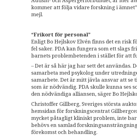
Autism- och Aspergerförbundet, är mer åt
kommer att följa vidare forskning i ämnet
mejl.
“Frikort för personal”
Enligt Bo Hejlskov Elvén finns det en risk 
fel saker. PDA kan fungera som ett slags fr
barnets problembetenden i stället för att 
– Det är så här jag har sett det användas.
samarbeta med psykolog under utredningen. Det
samarbete. Det är mitt jävla ansvar att se ti
som är nödvändig. PDA skulle kunna ses so
den nödvändiga alliansen, säger Bo Hejlsk
Christoffer Gillberg, Sveriges största aukt
hemsidan för forskningscentrat Gillbergcent
mycket påtagligt kliniskt problem, inte ba
behövs en samlad forskningsansträngning f
förekomst och behandling.