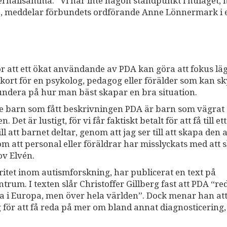
erhållsamma. “Vi har inte någon ståndpunkt i nuläget,
”, meddelar förbundets ordförande Anne Lönnermark i e
för att ett ökat användande av PDA kan göra att fokus lä
ikort för en psykolog, pedagog eller förälder som kan sk
fundera på hur man bäst skapar en bra situation.
 De barn som fått beskrivningen PDA är barn som vägrat
 är lustigt, för vi får faktiskt betalt för att få till ett
ll att barnet deltar, genom att jag ser till att skapa den a
m att personal eller föräldrar har misslyckats med att 
ov Elvén.
oritet inom autismforskning, har publicerat en text på
rum. I texten slår Christoffer Gillberg fast att PDA “re
ra i Europa, men över hela världen”. Dock menar han att
ör att få reda på mer om bland annat diagnosticering,