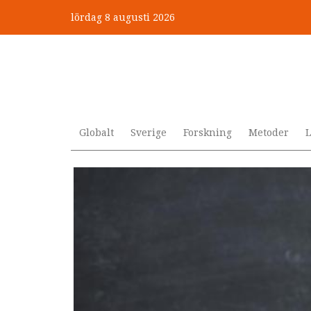
Hoppa
lördag 8 augusti 2026
till
”Jobbet gick bra – just därfö
huvudinnehåll
Globalt
Sverige
Forskning
Metoder
L