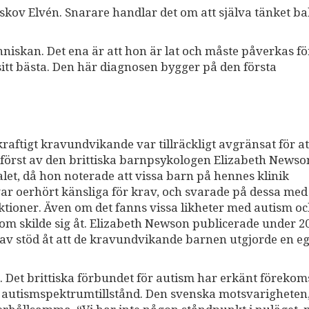
lskov Elvén. Snarare handlar det om att själva tänket 
människan. Det ena är att hon är lat och måste påverkas fö
sitt bästa. Den här diagnosen bygger på den första
aftigt kravundvikande var tillräckligt avgränsat för at
först av den brittiska barnpsykologen Elizabeth Newso
alet, då hon noterade att vissa barn på hennes klinik
r oerhört känsliga för krav, och svarade på dessa med
aktioner. Även om det fanns vissa likheter med autism o
m skilde sig åt. Elizabeth Newson publicerade under 2
gav stöd åt att de kravundvikande barnen utgjorde en e
. Det brittiska förbundet för autism har erkänt förekom
l autismspektrumtillstånd. Den svenska motsvarigheten