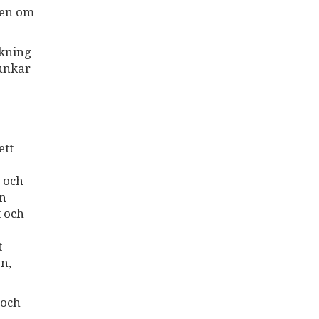
ven om
skning
funkar
ett
t och
en
t och
t
n,
 och