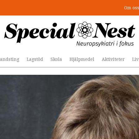
Om os
r togs stödet bort”
andsting
Lagstöd
Skola
Hjälpmedel
Aktiviteter
Li