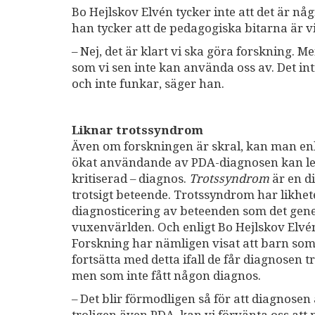
Bo Hejlskov Elvén tycker inte att det är n
han tycker att de pedagogiska bitarna är vi
– Nej, det är klart vi ska göra forskning. M
som vi sen inte kan använda oss av. Det i
och inte funkar, säger han.
Liknar trotssyndrom
Även om forskningen är skral, kan man enli
ökat användande av PDA-diagnosen kan leda 
kritiserad – diagnos.
Trotssyndrom
är en d
trotsigt beteende. Trotssyndrom har likh
diagnosticering av beteenden som det gener
vuxenvärlden. Och enligt Bo Hejlskov Elvé
Forskning har nämligen visat att barn som 
fortsätta med detta ifall de får diagnose
men som inte fått någon diagnos.
– Det blir förmodligen så för att diagnosen