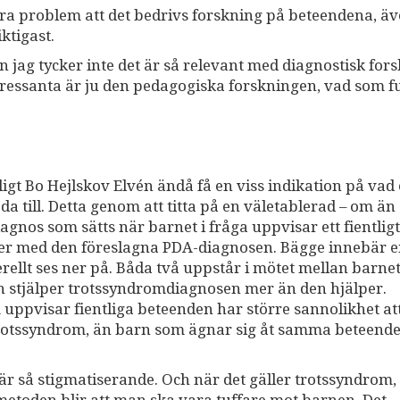
ågra problem att det bedrivs forskning på beteendena, ä
ktigast.
en jag tycker inte det är så relevant med diagnostisk for
ntressanta är ju den pedagogiska forskningen, vad som 
gt Bo Hejlskov Elvén ändå få en viss indikation på vad 
till. Detta genom att titta på en väletablerad – om än
iagnos som sätts när barnet i fråga uppvisar ett fientlig
eter med den föreslagna PDA-diagnosen. Bägge innebär 
ellt ses ner på. Båda två uppstår i mötet mellan barne
n stjälper trotssyndromdiagnosen mer än den hjälper.
uppvisar fientliga beteenden har större sannolikhet at
n trotssyndrom, än barn som ägnar sig åt samma beteende
 är så stigmatiserande. Och när det gäller trotssyndrom,