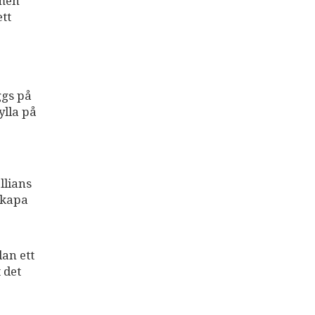
 men
tt
ggs på
ylla på
llians
skapa
dan ett
 det