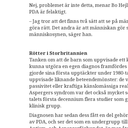
Nej, problemet är inte detta, menar Bo Hej
PDA är felaktigt.
– Jag tror att det finns två sätt att se på 
göra rätt. Det andra är att människan gör 
människosynen, säger han.
Rötter i Storbritannien
Tanken om att de barn som uppvisade ett kr
kunna utgöra en egen diagnos framfördes 
gjorde sina första upptäckter under 1980-t
uppvisade liknande beteendemönster: de va
passivitet eller kraftiga känslomässiga re
Aspergers syndrom var det också mycket so
talets första decennium flera studier som 
klinisk grupp.
Diagnosen har sedan dess fått en del gehör
av PDA, och ser det som en undergrupp til