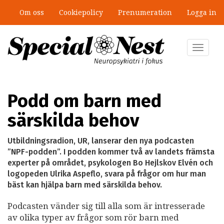
Hoppa
Om oss
Cookiepolicy
Prenumeration
Logga in
till
”Jobbet gick bra – just därför togs
huvudinnehåll
stödet bort”
Toggle
navigat
Podd om barn med
särskilda behov
Utbildningsradion, UR, lanserar den nya podcasten
”NPF-podden”. I podden kommer två av landets främsta
experter på området, psykologen Bo Hejlskov Elvén och
logopeden Ulrika Aspeflo, svara på frågor om hur man
bäst kan hjälpa barn med särskilda behov.
Podcasten vänder sig till alla som är intresserade
av olika typer av frågor som rör barn med