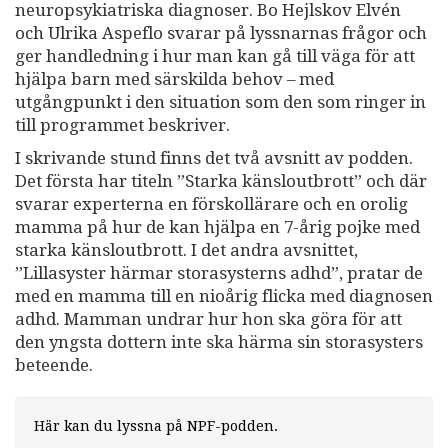
neuropsykiatriska diagnoser. Bo Hejlskov Elvén
och Ulrika Aspeflo svarar på lyssnarnas frågor och
ger handledning i hur man kan gå till väga för att
hjälpa barn med särskilda behov – med
utgångpunkt i den situation som den som ringer in
till programmet beskriver.
I skrivande stund finns det två avsnitt av podden.
Det första har titeln ”Starka känsloutbrott” och där
svarar experterna en förskollärare och en orolig
mamma på hur de kan hjälpa en 7-årig pojke med
starka känsloutbrott. I det andra avsnittet,
”Lillasyster härmar storasysterns adhd”, pratar de
med en mamma till en nioårig flicka med diagnosen
adhd. Mamman undrar hur hon ska göra för att
den yngsta dottern inte ska härma sin storasysters
beteende.
Här kan du lyssna på NPF-podden.