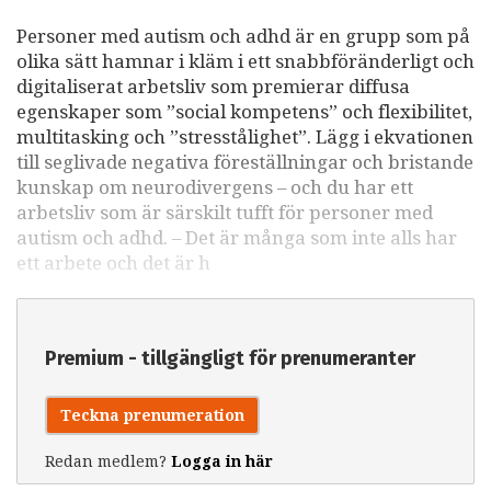
Personer med autism och adhd är en grupp som på
olika sätt hamnar i kläm i ett snabbföränderligt och
digitaliserat arbetsliv som premierar diffusa
egenskaper som ”social kompetens” och flexibilitet,
multitasking och ”stresstålighet”. Lägg i ekvationen
till seglivade negativa föreställningar och bristande
kunskap om neurodivergens – och du har ett
arbetsliv som är särskilt tufft för personer med
autism och adhd. – Det är många som inte alls har
ett arbete och det är h
Premium - tillgängligt för prenumeranter
Teckna prenumeration
Redan medlem?
Logga in här