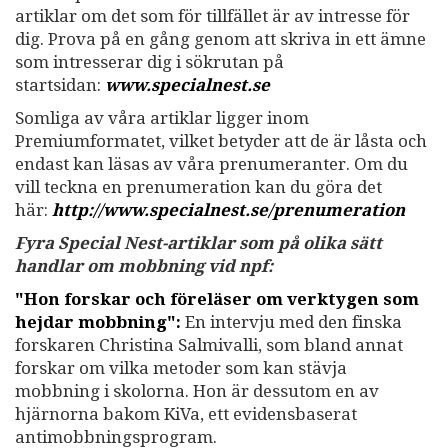
artiklar om det som för tillfället är av intresse för
dig. Prova på en gång genom att skriva in ett ämne
som intresserar dig i sökrutan på
startsidan:
www.specialnest.se
Somliga av våra artiklar ligger inom
Premiumformatet, vilket betyder att de är låsta och
endast kan läsas av våra prenumeranter. Om du
vill teckna en prenumeration kan du göra det
här:
http://www.specialnest.se
/prenumeration
Fyra Special Nest-artiklar som på olika sätt
handlar om mobbning vid npf:
"Hon forskar och föreläser om verktygen som
hejdar mobbning":
En intervju med den finska
forskaren Christina Salmivalli, som bland annat
forskar om vilka metoder som kan stävja
mobbning i skolorna. Hon är dessutom en av
hjärnorna bakom KiVa, ett evidensbaserat
antimobbningsprogram.