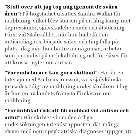
”Stolt över att jag tog mig igenom de svåra
åren”:
På högstadiet utsattes Sandra Wallin för
mobbning, vilket blev starten på en lång kamp mot
depressioner, självskadebeteende och ätstörning.
Först vid 34 års ålder, när hon hade fått en
autismdiagnos, började saker och ting falla på
plats. Idag mår hon bättre än någonsin, arbetar
som journalist på en lokaltidning och föreläser för
att krossa myter om autism.
”Varenda lärare kan göra skillnad”:
Här är en
intervju med Andreas Jonsson, vars självkänsla
grusades tidigt av mobbning under skolåren. Idag
är han en av landets främsta föreläsare om
mobbning.
"Fördubblad risk att bli mobbad vid autism och
adhd":
Här skriver vi om den årliga
undersökningen Friendsrapporten, där många
elever med neuropsykiatriska diagnoser uppger att