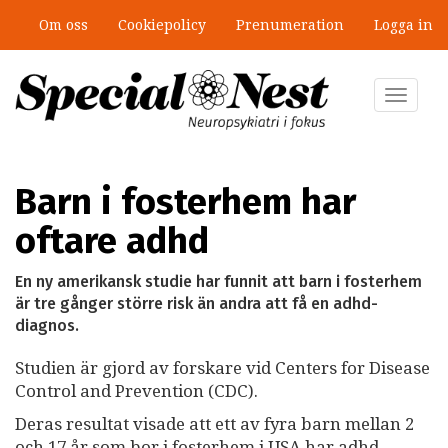
Hoppa
Om oss
Cookiepolicy
Prenumeration
Logga in
till
Mobbning vid autism och adhd: 4
huvudinnehåll
lästips
Toggle
navigat
Barn i fosterhem har
oftare adhd
En ny amerikansk studie har funnit att barn i fosterhem
är tre gånger större risk än andra att få en adhd-
diagnos.
Studien är gjord av forskare vid Centers for Disease
Control and Prevention (CDC).
Deras resultat visade att ett av fyra barn mellan 2
och 17 år som bor i fosterhem i USA har adhd,