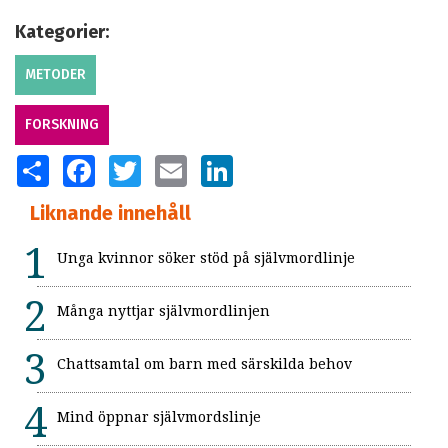
Kategorier:
METODER
FORSKNING
SHARE
FACEBOOK
TWITTER
EMAIL
LINKEDIN
Liknande innehåll
Unga kvinnor söker stöd på självmordlinje
Många nyttjar självmordlinjen
Chattsamtal om barn med särskilda behov
Mind öppnar självmordslinje