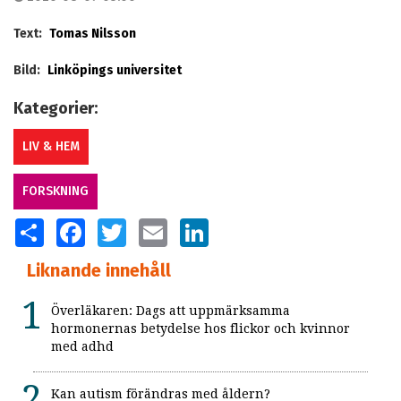
Text:
Tomas Nilsson
Bild:
Linköpings universitet
Kategorier:
LIV & HEM
FORSKNING
SHARE
FACEBOOK
TWITTER
EMAIL
LINKEDIN
Liknande innehåll
Överläkaren: Dags att uppmärksamma
hormonernas betydelse hos flickor och kvinnor
med adhd
Kan autism förändras med åldern?