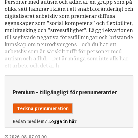
Personer med autism och adhd är en grupp som på
olika sätt hamnar i kläm i ett snabbföränderligt och
digitaliserat arbetsliv som premierar diffusa
egenskaper som ”social kompetens” och flexibilitet,
multitasking och ”stresstålighet”. Lägg i ekvationen
till seglivade negativa föreställningar och bristande
kunskap om neurodivergens – och du har ett
arbetsliv som är särskilt tufft för personer med
autism och adhd. – Det är många som inte alls har
ett arbete och det är h
Premium - tillgängligt för prenumeranter
Teckna prenumeration
Redan medlem?
Logga in här
2026-08-07 03:00