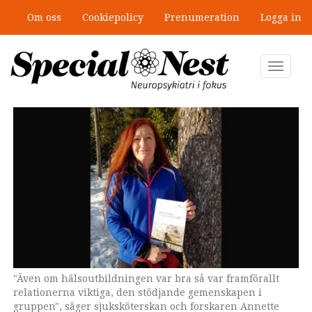
Hoppa
Om oss
Cookiepolicy
Prenumeration
Logga in
till
Mobbning vid autism och adhd: 4
huvudinnehåll
lästips
Toggle
navigat
"Även om hälsoutbildningen var bra så var framförallt
relationerna viktiga, den stödjande gemenskapen i
gruppen", säger sjuksköterskan och forskaren Annette