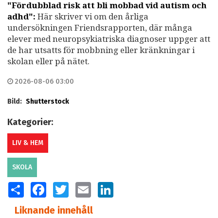
"Fördubblad risk att bli mobbad vid autism och
adhd":
Här skriver vi om den årliga
undersökningen Friendsrapporten, där många
elever med neuropsykiatriska diagnoser uppger att
de har utsatts för mobbning eller kränkningar i
skolan eller på nätet.
2026-08-06 03:00
Bild:
Shutterstock
Kategorier:
LIV & HEM
SKOLA
SHARE
FACEBOOK
TWITTER
EMAIL
LINKEDIN
Liknande innehåll