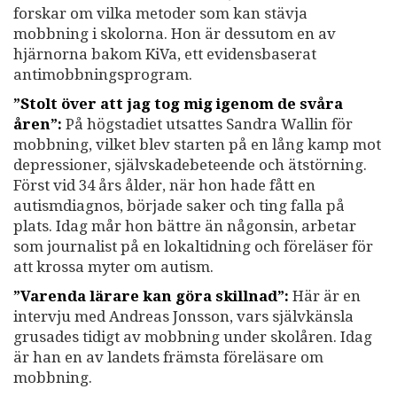
forskar om vilka metoder som kan stävja
mobbning i skolorna. Hon är dessutom en av
hjärnorna bakom KiVa, ett evidensbaserat
antimobbningsprogram.
”Stolt över att jag tog mig igenom de svåra
åren”:
På högstadiet utsattes Sandra Wallin för
mobbning, vilket blev starten på en lång kamp mot
depressioner, självskadebeteende och ätstörning.
Först vid 34 års ålder, när hon hade fått en
autismdiagnos, började saker och ting falla på
plats. Idag mår hon bättre än någonsin, arbetar
som journalist på en lokaltidning och föreläser för
att krossa myter om autism.
”Varenda lärare kan göra skillnad”:
Här är en
intervju med Andreas Jonsson, vars självkänsla
grusades tidigt av mobbning under skolåren. Idag
är han en av landets främsta föreläsare om
mobbning.