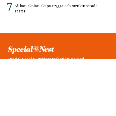
Så kan skolan skapa trygga och strukturerade
raster
Special Nest är Sveriges webbtidning med
neuropsykiatri i fokus.
Följ oss
Twitter @SpecialNest
Facebook Special Nest