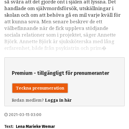
så svåra att det gjorde ont i själen att lyssna. Det
handlade om självmordsförsök, utskällningar i
skolan och om att behöva gå en mil varje kväll för
att kunna sova. Men senare beskrev de ett
välbefinnande när de fick uppleva stödjande
sociala relationer som i projektet, säger Annette
Björk. Annette Björk är sjuksköterska med lång
erfarenhet, både från psykiatrin och prim�
Premium - tillgängligt för prenumeranter
Teckna prenumeration
Redan medlem?
Logga in här
2021-03-15 03:00
Text:
Lena Marieke Wemar