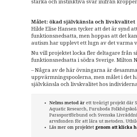
starka och instinktiva svar inifrån kroppe
Målet: ökad självkänsla och livskvalitet
Hilde Elise Hansen tycker att det är synd at
funktionsnedsatta, men hoppas att det kan 
autism har upplevt ett lugn av det varma v
Nu vill projektet locka fler deltagare frå
funktionsnedsatta i södra Sverige. Milto
– Några av de här övningarna är desamma s
uppvärmningspoolerna, men målet i det här 
självkänsla och livskvalitet hos individern
Nelms metod är
ett treårigt projekt dä
Aquatic Research, Furuboda Folkhögskol
Parasportförbund och Svenska Livräddnin
arvsfonden för att lära ut metoden. Utbi
Läs mer om projektet
genom att klicka h