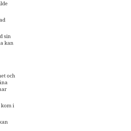
ilde
kad
d sin
na kan
met och
räna
har
 kom i
 kan