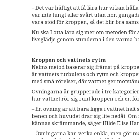
– Det var häftigt att få lära hur vi kan hål
var inte tungt eller svårt utan hon gungade
vara stöd för kroppen, så det blir bra sams
Nu ska Lotta lära sig mer om metoden för a
livsglädje genom stunderna i den varma b
Kroppen och vattnets rytm
Nelms metod baserar sig främst på kroppe
är vattnets turbulens och rytm och kroppe
med små rörelser, där vattnet ger motstånd
Övningarna är grupperade i tre kategorier:
hur vattnet rör sig runt kroppen och en fö
– En övning är att bara ligga i vattnet he
benen och huvudet drar sig lite nedåt. Om 
kännas skrämmande, säger Hilde Elise Ha
– Övningarna kan verka enkla, men gör ma