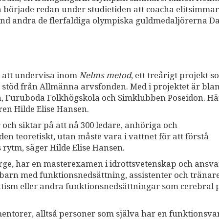
n började redan under studietiden att coacha elitsimma
nd andra de flerfaldiga olympiska guldmedaljörerna D
ör att undervisa inom
Nelms metod
, ett treårigt projekt 
 stöd från Allmänna arvsfonden. Med i projektet är bla
h, Furuboda Folkhögskola och Simklubben Poseidon. Hä
en Hilde Elise Hansen.
 och siktar på att nå 300 ledare, anhöriga och
n teoretiskt, utan måste vara i vattnet för att förstå
 rytm, säger Hilde Elise Hansen.
orge, har en masterexamen i idrottsvetenskap och ansv
ll barn med funktionsnedsättning, assistenter och tränare
utism eller andra funktionsnedsättningar som cerebral 
entorer, alltså personer som själva har en funktionsva