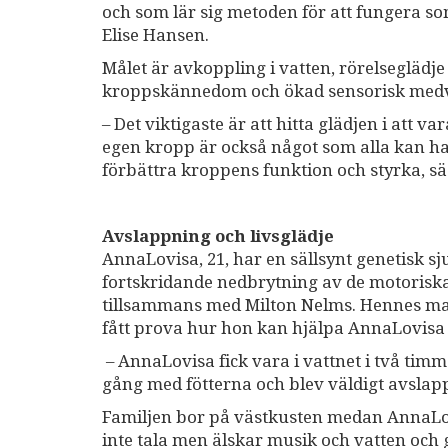
och som lär sig metoden för att fungera s
Elise Hansen.
Målet är avkoppling i vatten, rörelseglädje
kroppskännedom och ökad sensorisk medve
– Det viktigaste är att hitta glädjen i att 
egen kropp är också något som alla kan ha
förbättra kroppens funktion och styrka, s
Avslappning och livsglädje
AnnaLovisa, 21, har en sällsynt genetisk
fortskridande nedbrytning av de motoriska
tillsammans med Milton Nelms. Hennes mam
fått prova hur hon kan hjälpa AnnaLovisa 
– AnnaLovisa fick vara i vattnet i två tim
gång med fötterna och blev väldigt avslappna
Familjen bor på västkusten medan AnnaLo
inte tala men älskar musik och vatten och g