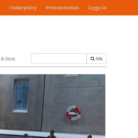
s
Cookiepolicy
Prenumeration
Logga in
v & Hem
Sök