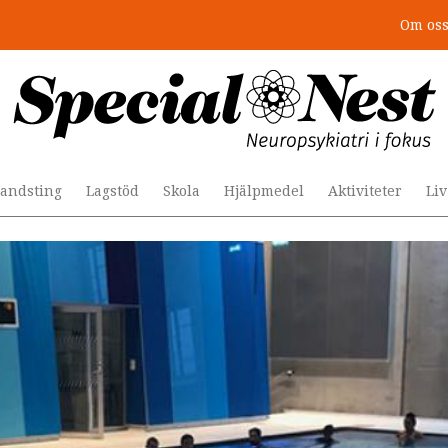
Om os
r togs stödet bort”
andsting
Lagstöd
Skola
Hjälpmedel
Aktiviteter
Li