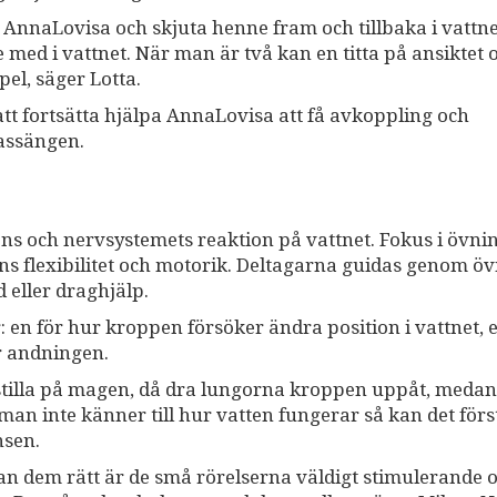
la AnnaLovisa och skjuta henne fram och tillbaka i vattne
 med i vattnet. När man är två kan en titta på ansiktet 
pel, säger Lotta.
tt fortsätta hjälpa AnnaLovisa att få avkoppling och
assängen.
ns och nervsystemets reaktion på vattnet. Fokus i övn
ns flexibilitet och motorik. Deltagarna guidas genom ö
 eller draghjälp.
 en för hur kroppen försöker ändra position i vattnet, e
r andningen.
lt stilla på magen, då dra lungorna kroppen uppåt, medan
man inte känner till hur vatten fungerar så kan det förs
nsen.
n dem rätt är de små rörelserna väldigt stimulerande 