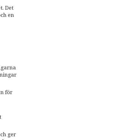
t. Det
och en
ingarna
vningar
n för
t
och ger