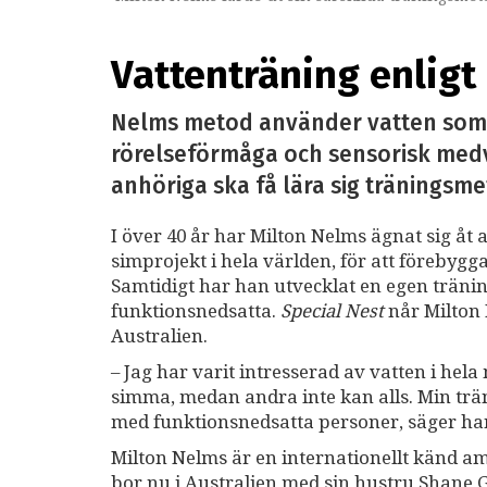
Vattenträning enlig
Nelms metod använder vatten som t
rörelseförmåga och sensorisk medvet
anhöriga ska få lära sig träningsm
I över 40 år har Milton Nelms ägnat sig åt 
simprojekt i hela världen, för att förebyg
Samtidigt har han utvecklat en egen träni
funktionsnedsatta.
Special Nest
når Milton 
Australien.
– Jag har varit intresserad av vatten i hela m
simma, medan andra inte kan alls. Min trä
med funktionsnedsatta personer, säger ha
Milton Nelms är en internationellt känd a
bor nu i Australien med sin hustru Shane