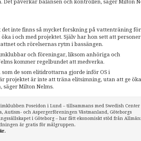
n. Det påverkar balansen och kontrollen, säger Milton N
t det inte finns så mycket forskning på vattenträning för
öka i och med projektet. Själv har hon sett att persone
attnet och rörelsernas rytm i bassängen.
n simklubbar och föreningar, liksom anhöriga och
n Nelms kommer regelbundet att medverka.
om de som elitidrottarna gjorde inför OS i
projektet är inte att träna elitsimning, utan att ge ök
a, säger Milton Nelms.
r Simklubben Poseidon i Lund – tillsammans med Swedish Center 
a, Autism- och Aspergerföreningen Västmanland, Göteborgs
gssällskapet i Göteborg – har fått ekonomiskt stöd från Allmä
ldningen är gratis för målgruppen.
är.