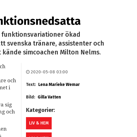
unktionsnedsatta
 funktionsvariationer ökad
tt svenska tränare, assistenter och
lt kände simcoachen Milton Nelms.
och
2020-05-08 03:00
are och
Text:
Lena Marieke Wemar
met i
Bild:
Gilla Vatten
ra sig
Kategorier:
ng och
LIV & HEM
men
s