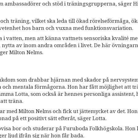
om ambassadörer och stöd i träningsgrupperna, säger H
 och träning, vilket ska leda till ökad rörelseförmåga, ö
tenhet hos barn och vuxna med funktionsvariation.
vara i vatten, men att känna vattnets sensoriska kvalité me
 nytta av inom andra områden i livet. De här övningar
äger Milton Nelms.
 sjukdom som drabbar hjärnan med skador på nervsyste
 och mentala förmågorna. Hon har fått möjlighet att t
ma Lotta, som också är hennes personliga assistent, 
att träna.
mar med Milton Nelms och fick ut jättemycket av det. Hon
d på ett positivt sätt efteråt, säger Lotta.
visa bor och studerar på Furuboda Folkhögskola. Hon
er ljud ifrån sig när hon får bada.