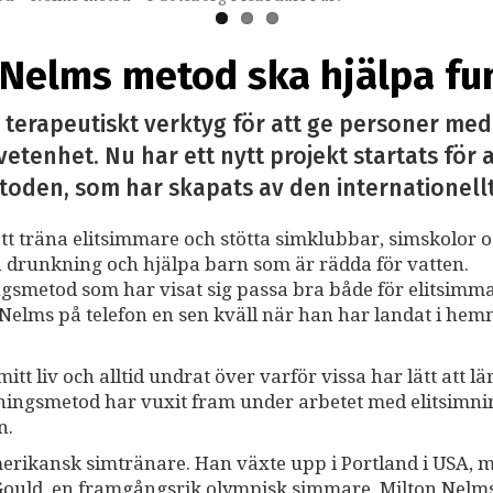
t Nelms metod ska hjälpa f
erapeutiskt verktyg för att ge personer med
enhet. Nu har ett nytt projekt startats för a
etoden, som har skapats av den internationel
att träna elitsimmare och stötta simklubbar, simskolor 
ga drunkning och hjälpa barn som är rädda för vatten.
ngsmetod som har visat sig passa bra både för elitsimm
Nelms på telefon en sen kväll när han har landat i hem
itt liv och alltid undrat över varför vissa har lätt att lä
ningsmetod har vuxit fram under arbetet med elitsimni
n.
merikansk simtränare. Han växte upp i Portland i USA, 
 Gould, en framgångsrik olympisk simmare. Milton Nelm