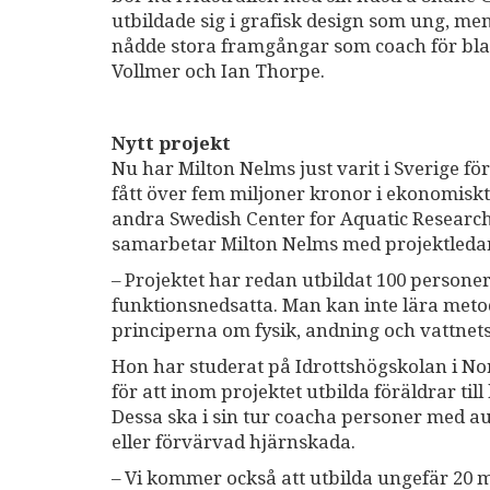
utbildade sig i grafisk design som ung, me
nådde stora framgångar som coach för bla
Vollmer och Ian Thorpe.
Nytt projekt
Nu har Milton Nelms just varit i Sverige f
fått över fem miljoner kronor i ekonomiskt
andra Swedish Center for Aquatic Researc
samarbetar Milton Nelms med projektledar
– Projektet har redan utbildat 100 personer
funktionsnedsatta. Man kan inte lära metode
principerna om fysik, andning och vattnets
Hon har studerat på Idrottshögskolan i N
för att inom projektet utbilda föräldrar ti
Dessa ska i sin tur coacha personer med a
eller förvärvad hjärnskada.
– Vi kommer också att utbilda ungefär 20 m