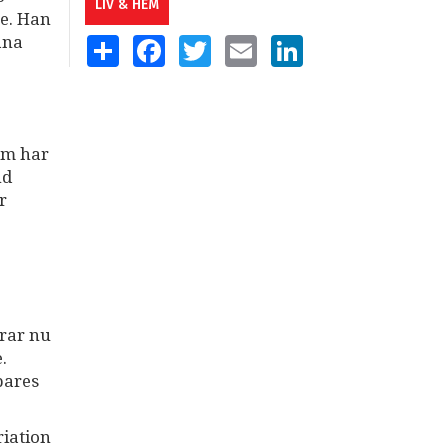
LIV & HEM
re. Han
ana
SHARE
FACEBOOK
TWITTER
EMAIL
LINKEDIN
som har
nd
r
arar nu
.
pares
riation