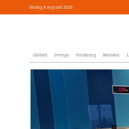
Hoppa
lördag 8 augusti 2026
till
”Jobbet gick bra – just därfö
huvudinnehåll
Globalt
Sverige
Forskning
Metoder
L