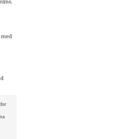
elms.
r med
ad
for
nna