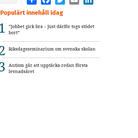
Populärt innehåll idag
”Jobbet gick bra – just därför togs stödet
bort”
Riksdagsseminarium om svenska skolan
Autism går att upptäcka redan första
levnadsåret
Lyckad skolgång med npf
Vanligt med PTSD bland autistiska
patienter i vuxenpsykiatrin
Flickor med adhd uppmärksammas inte