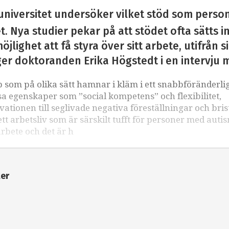
universitet undersöker vilket stöd som perso
. Nya studier pekar på att stödet ofta sätts i
öjlighet att få styra över sitt arbete, utifrån 
ger doktoranden Erika Högstedt i en intervju 
som på olika sätt hamnar i kläm i ett snabbföränderli
sa egenskaper som ”social kompetens” och flexibilitet,
kvationen till seglivade negativa föreställningar och bri
 arbetsliv som är särskilt tufft för personer med auti
arbete och det är h
ter