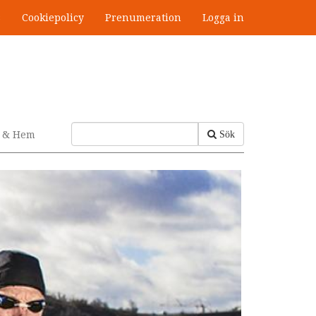
s
Cookiepolicy
Prenumeration
Logga in
v & Hem
Sök