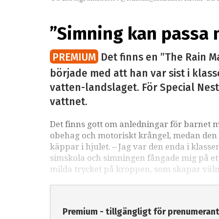
”Simning kan passa
PREMIUM
Det finns en ”The Rain M
började med att han var sist i kla
vatten-landslaget. För Special Nest
vattnet.
Det finns gott om anledningar för barnet 
obehag och motoriskt krångel, medan den s
käppar i hjulet. – Jag var den enda i klas
simskola och simningen fångade mig på ett s
milda trycket på kroppen, som skapar vä
Premium - tillgängligt för prenumeran