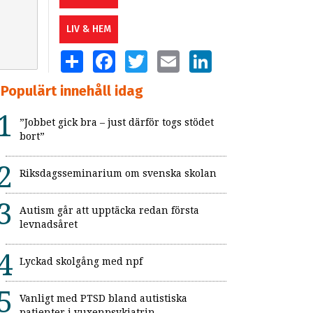
LIV & HEM
SHARE
FACEBOOK
TWITTER
EMAIL
LINKEDIN
Populärt innehåll idag
”Jobbet gick bra – just därför togs stödet
bort”
Riksdagsseminarium om svenska skolan
Autism går att upptäcka redan första
levnadsåret
Lyckad skolgång med npf
Vanligt med PTSD bland autistiska
patienter i vuxenpsykiatrin