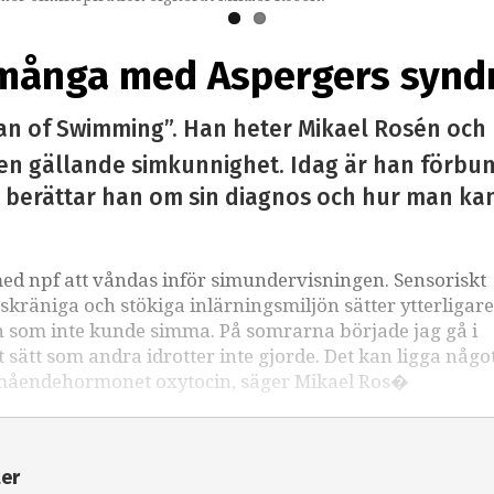
 många med Aspergers synd
an of Swimming”. Han heter Mikael Rosén och 
ssen gällande simkunnighet. Idag är han förb
 berättar han om sin diagnos och hur man kan 
med npf att våndas inför simundervisningen. Sensoriskt
kräniga och stökiga inlärningsmiljön sätter ytterligare
sen som inte kunde simma. På somrarna började jag gå i
ätt som andra idrotter inte gjorde. Det kan ligga något
lmåendehormonet oxytocin, säger Mikael Ros�
ter