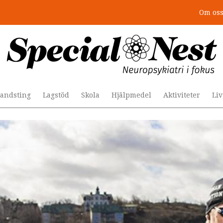
Om os
r togs stödet bort”
andsting
Lagstöd
Skola
Hjälpmedel
Aktiviteter
Li