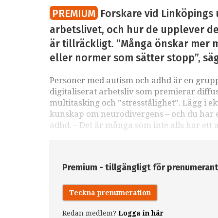
PREMIUM
Forskare vid Linköpings 
arbetslivet, och hur de upplever det
är tillräckligt. ”Många önskar mer m
eller normer som sätter stopp”, sä
Personer med autism och adhd är en grupp 
digitaliserat arbetsliv som premierar diffu
multitasking och ”stresstålighet”. Lägg i e
kunskap om neurodivergens – och du har ett
adhd. – Det är många som inte alls har ett 
Premium - tillgängligt för prenumeran
Teckna prenumeration
Redan medlem?
Logga in här