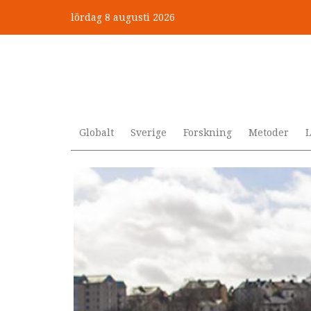
Hoppa
lördag 8 augusti 2026
till
”Jobbet gick bra – just därfö
huvudinnehåll
Globalt
Sverige
Forskning
Metoder
L