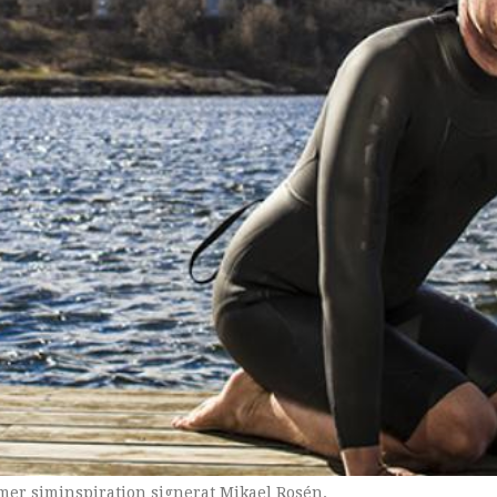
landslaget i öppet vatten-simning.
mer siminspiration signerat Mikael Rosén.