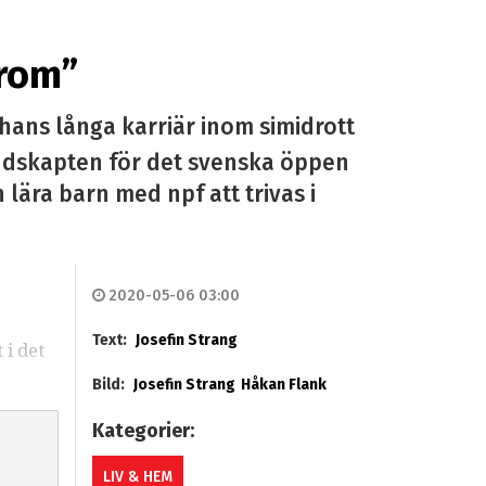
rom”
hans långa karriär inom simidrott
undskapten för det svenska öppen
lära barn med npf att trivas i
2020-05-06 03:00
Text:
Josefin Strang
 i det
Bild:
Josefin Strang
Håkan Flank
Kategorier:
LIV & HEM