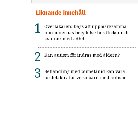
Liknande innehåll
Överläkaren: Dags att uppmärksamma
hormonernas betydelse hos flickor och
kvinnor med adhd
Kan autism förändras med åldern?
Behandling med bumetanid kan vara
fördelaktig för vissa barn med autism –
enligt unik svensk studie: "Ett värdefullt
framsteg"
Alexitymi: När känslorna finns men
orden saknas
Forskning: Autism anses mer
funktionsnedsättande idag än tidigare