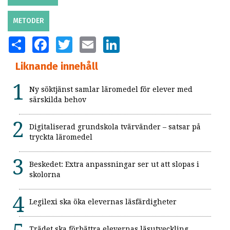
METODER
SHARE
FACEBOOK
TWITTER
EMAIL
LINKEDIN
Liknande innehåll
Ny söktjänst samlar läromedel för elever med
särskilda behov
Digitaliserad grundskola tvärvänder – satsar på
tryckta läromedel
Beskedet: Extra anpassningar ser ut att slopas i
skolorna
Legilexi ska öka elevernas läsfärdigheter
Trädet ska förbättra elevernas läsutveckling