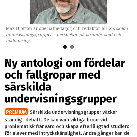
Max Hjorton är specialpedagog och redaktör för
Omslaget till boken som ges ut av Lärarförlaget.
Särskilda
undervisningsgrupper – perspektiv på lärande, stöd och
inkludering.
Ny antologi om fördelar
och fallgropar med
särskilda
undervisningsgrupper
PREMIUM
Särskilda undervisningsgrupper väcker
ständigt debatt. De kan vara viktiga broar vid
problematisk frånvaro och skapa efterlängtad studiero
för elever med intryckskänslighet. Andra gånger kan de