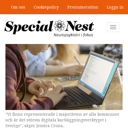
Hoppa
Om oss
Cookiepolicy
Prenumeration
Logga in
till
Ny antologi om fördelar och
huvudinnehåll
fallgropar med särskilda
undervisningsgrupper
Toggle
navigat
"Vi finns representerade i majoriteten av alla kommuner
Skärmdump från verktyget.
och är det största digitala kartläggningsverktyget i
Sverige", säger Jessica Crona.