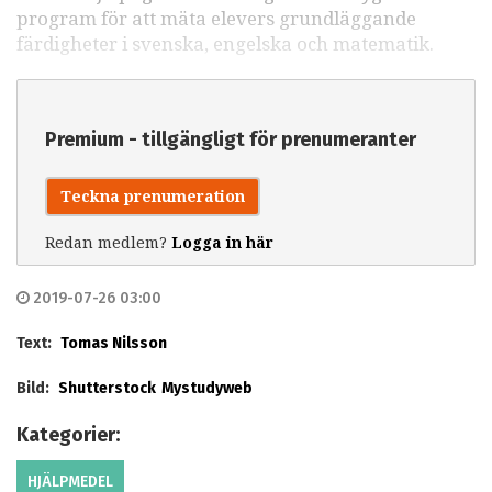
program för att mäta elevers grundläggande
färdigheter i svenska, engelska och matematik.
Premium - tillgängligt för prenumeranter
Teckna prenumeration
Redan medlem?
Logga in här
2019-07-26 03:00
Text:
Tomas Nilsson
Bild:
Shutterstock
Mystudyweb
Kategorier:
HJÄLPMEDEL