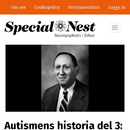
Hoppa
Om oss
Cookiepolicy
Prenumeration
Logga in
till
huvudinnehåll
Toggle
navigat
Autismens historia del 3: