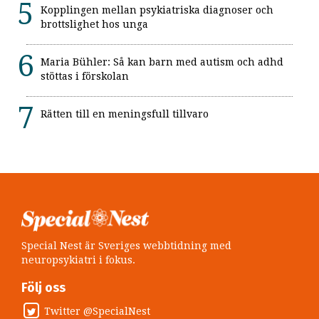
Kopplingen mellan psykiatriska diagnoser och
brottslighet hos unga
Maria Bühler: Så kan barn med autism och adhd
stöttas i förskolan
Rätten till en meningsfull tillvaro
Special Nest är Sveriges webbtidning med
neuropsykiatri i fokus.
Följ oss
Twitter @SpecialNest