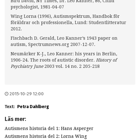
Bird David, NY Times, Dr. Leo Kanner, 86, Child
psychologist, 1981-04-07
Wing Lorna (1996), Autismspektrum, Handbok för
föräldrar och professionella, Lund: Studentlitteratur
2012.
Fischbach D. Gerald, Leo Kanner’s 1943 paper on
autism, Spectrumnews.org 2007-12-07.
Neumärker K-J., Leo Kanner: his years in Berlin,
1906-24. The roots of autistic disorder.
History of
Psychiatry June
2003 vol. 14 no. 2 205-218
2015-10-29 12:00
Text:
Petra Dahlberg
Läs mer:
Autismens historia del 1: Hans Asperger
Autismens historia del 2: Lorna Wing