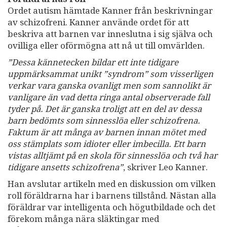
Ordet autism hämtade Kanner från beskrivningar
av schizofreni. Kanner använde ordet för att
beskriva att barnen var inneslutna i sig själva och
ovilliga eller oförmögna att nå ut till omvärlden.
”Dessa kännetecken bildar ett inte tidigare
uppmärksammat unikt ”syndrom” som visserligen
verkar vara ganska ovanligt men som sannolikt är
vanligare än vad detta ringa antal observerade fall
tyder på. Det är ganska troligt att en del av dessa
barn bedömts som sinnesslöa eller schizofrena.
Faktum är att många av barnen innan mötet med
oss stämplats som idioter eller imbecilla. Ett barn
vistas alltjämt på en skola för sinnesslöa och två har
tidigare ansetts schizofrena”
, skriver Leo Kanner.
Han avslutar artikeln med en diskussion om vilken
roll föräldrarna har i barnens tillstånd. Nästan alla
föräldrar var intelligenta och högutbildade och det
förekom många nära släktingar med