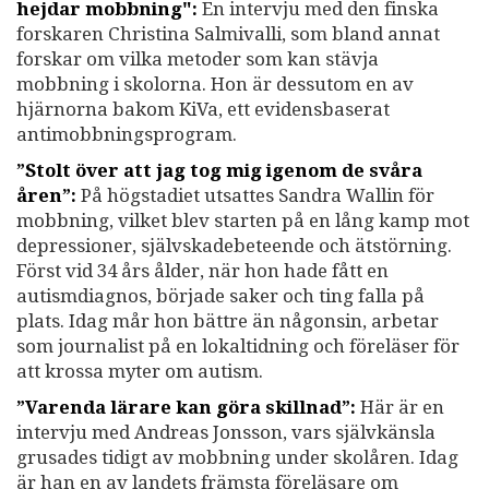
hejdar mobbning":
En intervju med den finska
forskaren Christina Salmivalli, som bland annat
forskar om vilka metoder som kan stävja
mobbning i skolorna. Hon är dessutom en av
hjärnorna bakom KiVa, ett evidensbaserat
antimobbningsprogram.
”Stolt över att jag tog mig igenom de svåra
åren”:
På högstadiet utsattes Sandra Wallin för
mobbning, vilket blev starten på en lång kamp mot
depressioner, självskadebeteende och ätstörning.
Först vid 34 års ålder, när hon hade fått en
autismdiagnos, började saker och ting falla på
plats. Idag mår hon bättre än någonsin, arbetar
som journalist på en lokaltidning och föreläser för
att krossa myter om autism.
”Varenda lärare kan göra skillnad”:
Här är en
intervju med Andreas Jonsson, vars självkänsla
grusades tidigt av mobbning under skolåren. Idag
är han en av landets främsta föreläsare om