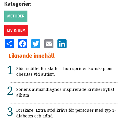
Kategorier:
METODER
LIV & HEM
SHARE
FACEBOOK
TWITTER
EMAIL
LINKEDIN
Liknande innehåll
Stöd istället för skuld – hon sprider kunskap om
obesitas vid autism
Sonens autismdiagnos inspirerade kritikerhyllat
album
Forskare: Extra stöd krävs för personer med typ 1-
diabetes och adhd