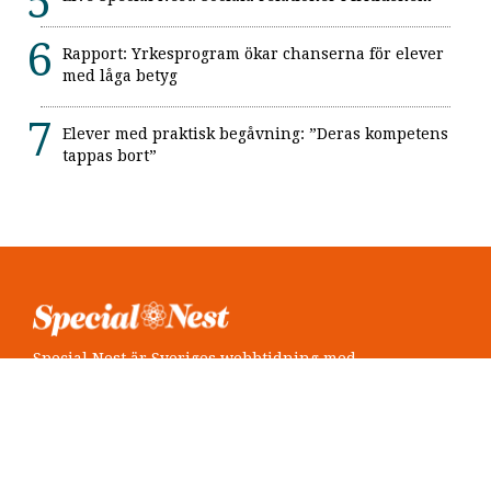
Rapport: Yrkesprogram ökar chanserna för elever
med låga betyg
Elever med praktisk begåvning: ”Deras kompetens
tappas bort”
Special Nest är Sveriges webbtidning med
neuropsykiatri i fokus.
Följ oss
Twitter @SpecialNest