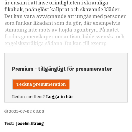
är ensam i att inse orimligheten i skramliga
fikahak, poänglöst kallprat och skavande kläder.
Det kan vara avväpnande att umgås med personer
som funkar likadant som du gör, där exempelvis
stimming inte möts av höjda ögonbryn. På nätet
frodas gemenskaper om autism, både svenska och
engelskspråkiga sådana. Du kan till exemp
Premium - tillgängligt för prenumeranter
Teckna prenumeration
Redan medlem?
Logga in här
2025-07-02 03:00
Text:
Josefin Strang