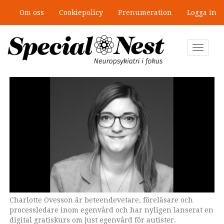
Hoppa
Om oss
Cookiepolicy
Prenumeration
Logga in
till
Mobbning vid autism och adhd: 4
huvudinnehåll
lästips
Toggle
navigat
Charlotte Ovesson är beteendevetare, föreläsare och
processledare inom egenvård och har nyligen lanserat en
digital gratiskurs om just egenvård för autister.