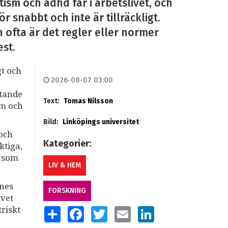
ism och adhd får i arbetslivet, och
r snabbt och inte är tillräckligt.
n ofta är det regler eller normer
est.
gt och
2026-08-07 03:00
stande
Text:
Tomas Nilsson
sm och
Bild:
Linköpings universitet
 och
Kategorier:
ktiga,
r som
LIV & HEM
nnes
FORSKNING
ivet
riskt
SHARE
FACEBOOK
TWITTER
EMAIL
LINKEDIN