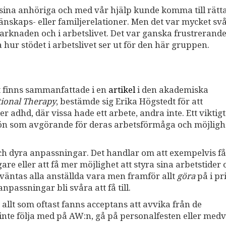
 sina anhöriga och med vår hjälp kunde komma till rät
änskaps- eller familjerelationer. Men det var mycket sv
arknaden och i arbetslivet. Det var ganska frustrerand
 hur stödet i arbetslivet ser ut för den här gruppen.
at finns sammanfattade i en
artikel
i den akademiska
tional Therapy
, bestämde sig Erika Högstedt för att
 adhd, där vissa hade ett arbete, andra inte. Ett viktigt
ljön som avgörande för deras arbetsförmåga och möjlighe
ch dyra anpassningar. Det handlar om att exempelvis få
are eller att få mer möjlighet att styra sina arbetstider o
rväntas alla anställda vara men framför allt
göra
på i pr
passningar bli svåra att få till.
 allt som oftast fanns acceptans att avvika från de
inte följa med på AW:n, gå på personalfesten eller med