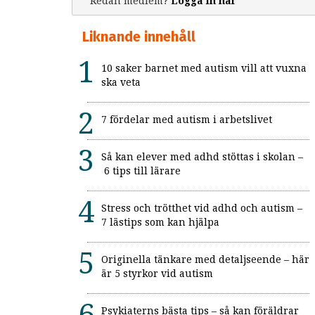
Redan medlem?
Logga in här
Liknande innehåll
10 saker barnet med autism vill att vuxna
ska veta
7 fördelar med autism i arbetslivet
Så kan elever med adhd stöttas i skolan –
6 tips till lärare
Stress och trötthet vid adhd och autism –
7 lästips som kan hjälpa
Originella tänkare med detaljseende – här
är 5 styrkor vid autism
Psykiaterns bästa tips – så kan föräldrar