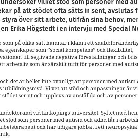
t undersöker vilket stöd som personer med aut
ar på att stödet ofta sätts in sent, avslutas fö
styra över sitt arbete, utifrån sina behov, me
en Erika Högstedt i en intervju med Special N
som på olika sätt hamnar i kläm i ett snabbföränderli
sa egenskaper som ”social kompetens” och flexibilitet,
kvationen till seglivade negativa föreställningar och bri
 arbetsliv som är särskilt tufft för personer med auti
 och det är heller inte ovanligt att personer med autism
 utbildningsnivå. Vi vet att stöd och anpassningar är vi
 stödet ser ut och upplevs av anställda och av persone
undoktorand vid Linköpings universitet. Syftet med he
ket stöd som personer med autism och adhd får i arbetsl
rbetsterapeut och har tidigare jobbat i ett neuropsykiat
nik.