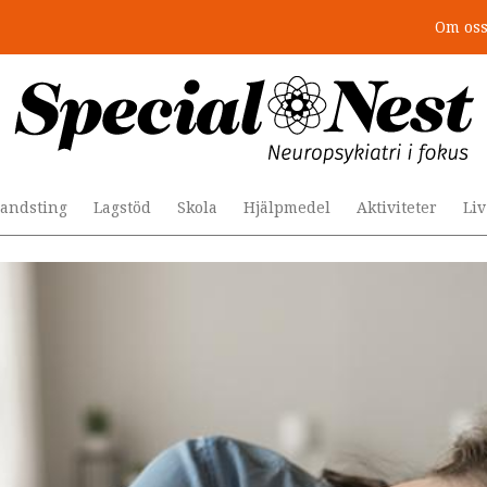
Om os
r togs stödet bort”
andsting
Lagstöd
Skola
Hjälpmedel
Aktiviteter
Li