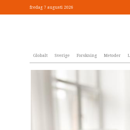
Hoppa
fredag 7 augusti 2026
till
”Jobbet gick bra – just därfö
huvudinnehåll
Globalt
Sverige
Forskning
Metoder
L