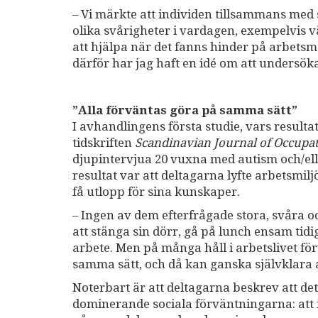
– Vi märkte att individen tillsammans med
olika svårigheter i vardagen, exempelvis v
att hjälpa när det fanns hinder på arbetsm
därför har jag haft en idé om att undersöka
”Alla förväntas göra på samma sätt”
I avhandlingens första studie, vars result
tidskriften
Scandinavian Journal of Occupa
djupintervjua 20 vuxna med autism och/eller
resultat var att deltagarna lyfte arbetsmi
få utlopp för sina kunskaper.
– Ingen av dem efterfrågade stora, svåra o
att stänga sin dörr, gå på lunch ensam tidig
arbete. Men på många håll i arbetslivet fö
samma sätt, och då kan ganska självklara an
Noterbart är att deltagarna beskrev att det
dominerande sociala förväntningarna: att 