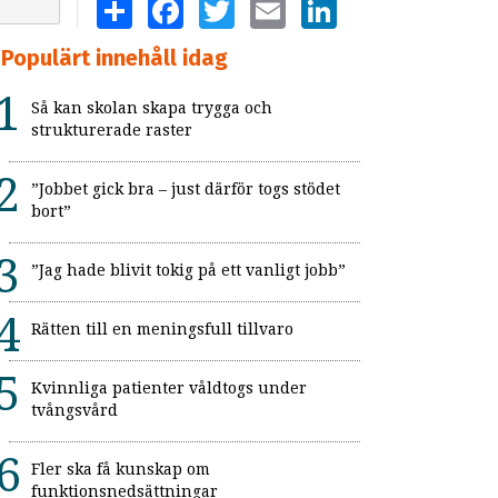
SHARE
FACEBOOK
TWITTER
EMAIL
LINKEDIN
Populärt innehåll idag
Så kan skolan skapa trygga och
strukturerade raster
”Jobbet gick bra – just därför togs stödet
bort”
”Jag hade blivit tokig på ett vanligt jobb”
Rätten till en meningsfull tillvaro
Kvinnliga patienter våldtogs under
tvångsvård
Fler ska få kunskap om
funktionsnedsättningar