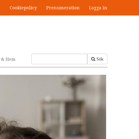
s
Cookiepolicy
Prenumeration
Logga in
v & Hem
Sök