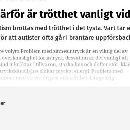
rför är trötthet vanligt vi
m brottas med trötthet i det tysta. Vart tar 
gör att autister ofta går i brantare uppförsba
e volym Problem med sinnesintryck är en viktig del av
överkänslighet för intryck, dessutom är det vanligt att
ud inkräktar i tillvaron, starka ljus och dofter stör, klä
ntryckskänslighet slukar mycket energi. Problem med
mman med stress, ångest och trötthet. Långvarig
ter