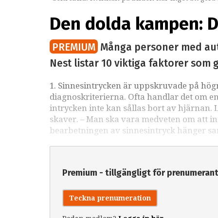
Den dolda kampen: Dä
PREMIUM
Många personer med autis
Nest listar 10 viktiga faktorer som 
1. Sinnesintrycken är uppskruvade på högr
diagnoskriterierna. Ofta handlar det om en 
intrycken inte kan sållas bort av hjärnan. Lj
skaver. – Man ska vara medveten om att i
bearbetningen av sinnesintryck hänger sa
Premium - tillgängligt för prenumeran
Teckna prenumeration