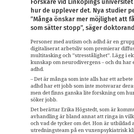
Forskare vid Linköpings universite
hur de upplever det. Nya studier pek
”Många önskar mer möjlighet att få 
som sätter stopp”, säger doktorand
Personer med autism och adhd är en grupp 
digitaliserat arbetsliv som premierar diffu
multitasking och ”stresstålighet”. Lägg i e
kunskap om neurodivergens – och du har ett
adhd.
– Det är många som inte alls har ett arbete
adhd har ett jobb som inte motsvarar deras
men det finns ganska lite forskning om hur
söker jobb.
Det berättar Erika Högstedt, som är komm
avhandling är bland annat att ringa in vil
och vad de tycker om det. Hon är utbildad a
utredningsteam på en vuxenpsykiatrisk kli