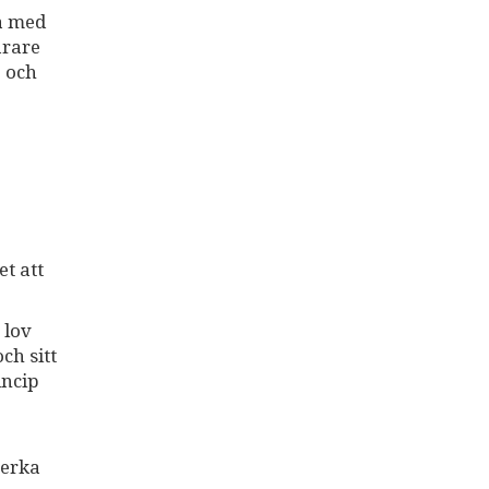
ta med
årare
e och
t att
 lov
ch sitt
incip
verka