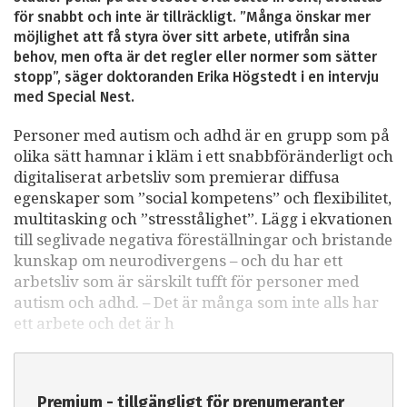
för snabbt och inte är tillräckligt. ”Många önskar mer
möjlighet att få styra över sitt arbete, utifrån sina
behov, men ofta är det regler eller normer som sätter
stopp”, säger doktoranden Erika Högstedt i en intervju
med Special Nest.
Personer med autism och adhd är en grupp som på
olika sätt hamnar i kläm i ett snabbföränderligt och
digitaliserat arbetsliv som premierar diffusa
egenskaper som ”social kompetens” och flexibilitet,
multitasking och ”stresstålighet”. Lägg i ekvationen
till seglivade negativa föreställningar och bristande
kunskap om neurodivergens – och du har ett
arbetsliv som är särskilt tufft för personer med
autism och adhd. – Det är många som inte alls har
ett arbete och det är h
Premium - tillgängligt för prenumeranter