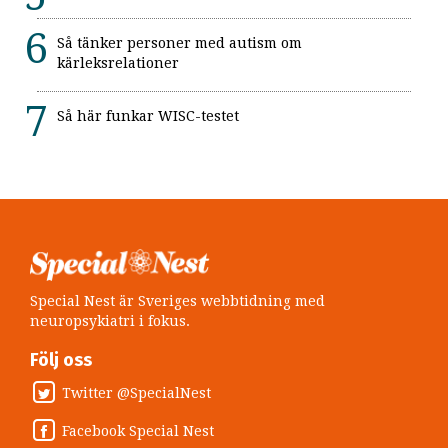
Så tänker personer med autism om
kärleksrelationer
Så här funkar WISC-testet
Special Nest är Sveriges webbtidning med
neuropsykiatri i fokus.
Följ oss
Twitter @SpecialNest
Facebook Special Nest