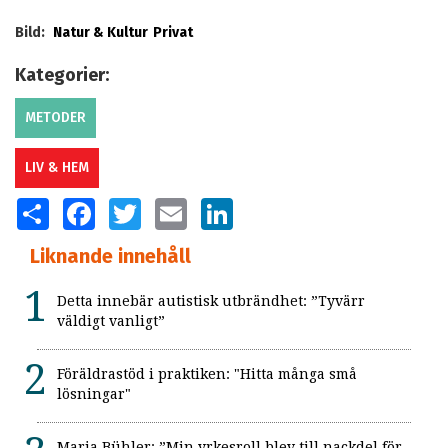
Bild:
Natur & Kultur
Privat
Kategorier:
METODER
LIV & HEM
SHARE
FACEBOOK
TWITTER
EMAIL
LINKEDIN
Liknande innehåll
Detta innebär autistisk utbrändhet: ”Tyvärr
väldigt vanligt”
Föräldrastöd i praktiken: "Hitta många små
lösningar"
Maria Bühler: ”Min yrkesroll blev till nackdel för