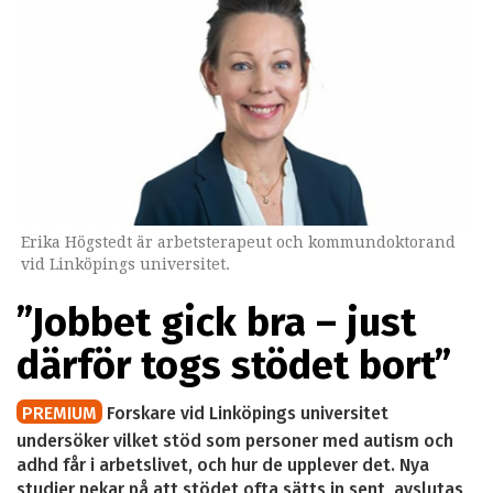
Erika Högstedt är arbetsterapeut och kommundoktorand
vid Linköpings universitet.
”Jobbet gick bra – just
därför togs stödet bort”
PREMIUM
Forskare vid Linköpings universitet
undersöker vilket stöd som personer med autism och
adhd får i arbetslivet, och hur de upplever det. Nya
studier pekar på att stödet ofta sätts in sent, avslutas