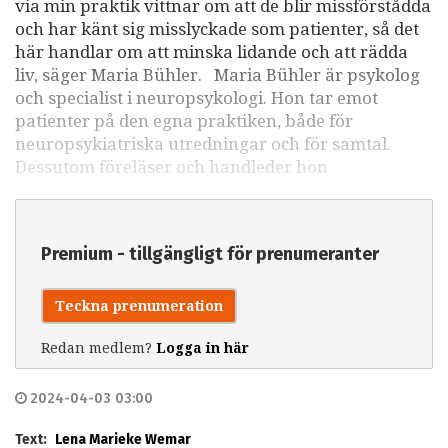
via min praktik vittnar om att de blir missförstådda
och har känt sig misslyckade som patienter, så det
här handlar om att minska lidande och att rädda
liv, säger Maria Bühler. Maria Bühler är psykolog
och specialist i neuropsykologi. Hon tar emot
patienter på den egna praktiken, både för
neuropsykiatriska utredningar och för samtal.
Dessutom föreläser och handleder hon
Premium - tillgängligt för prenumeranter
Teckna prenumeration
Redan medlem?
Logga in här
2024-04-03 03:00
Text:
Lena Marieke Wemar