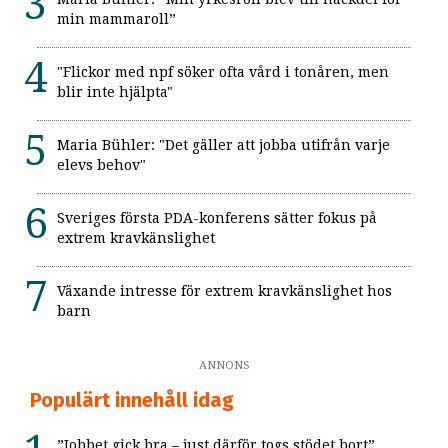
min mammaroll”
"Flickor med npf söker ofta vård i tonåren, men
blir inte hjälpta"
Maria Bühler: "Det gäller att jobba utifrån varje
elevs behov"
Sveriges första PDA-konferens sätter fokus på
extrem kravkänslighet
Växande intresse för extrem kravkänslighet hos
barn
ANNONS
Populärt innehåll idag
”Jobbet gick bra – just därför togs stödet bort”