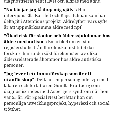
diagnostiseras sent i livet och åldras med adhd.
"Nu börjar jag få ihop mig själv":
Här
intervjuas Ella Karrfelt och Kajsa Edman som har
deltagit i Attentions projekt "Äldrelyftet" vars syfte
är att uppmärksamma äldre med npf.
"Ökad risk för skador och ålderssjukdomar hos
äldre med autism":
En artikel om en stor
registerstudie från Karolinska Institutet där
forskare har undersökt förekomsten av olika
åldersrelaterade åkommor hos äldre autistiska
personer.
"Jag lever i ett innanförskap som är ett
utanförskap":
Detta är en personlig intervju med
läkaren och författaren Gunilla Brattberg som
diagnostiserades med Aspergers syndrom när hon
var 55 år. För Special Nest berättar hon om
personliga utvecklingsprojekt, hyperlexi och social
trötthet.