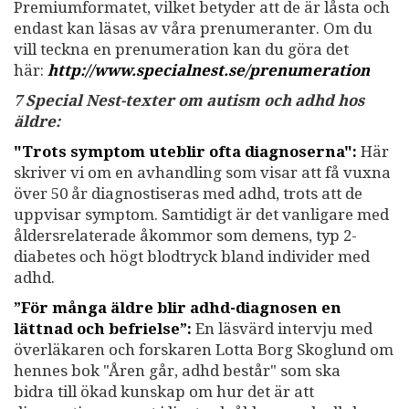
Premiumformatet, vilket betyder att de är låsta och
endast kan läsas av våra prenumeranter. Om du
vill teckna en prenumeration kan du göra det
här:
http://www.specialnest.se
/prenumeration
7 Special Nest-texter om autism och adhd hos
äldre:
"Trots symptom uteblir ofta diagnoserna":
Här
skriver vi om en avhandling som visar att få vuxna
över 50 år diagnostiseras med adhd, trots att de
uppvisar symptom. Samtidigt är det vanligare med
åldersrelaterade åkommor som demens, typ 2-
diabetes och högt blodtryck bland individer med
adhd.
”För många äldre blir adhd-diagnosen en
lättnad och befrielse”:
En läsvärd intervju med
överläkaren och forskaren Lotta Borg Skoglund om
hennes bok "Åren går, adhd består" som ska
bidra till ökad kunskap om hur det är att