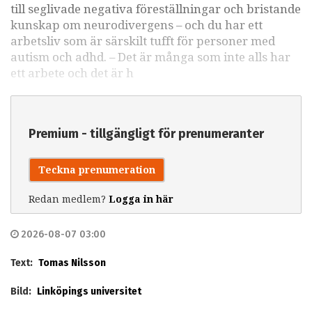
till seglivade negativa föreställningar och bristande
kunskap om neurodivergens – och du har ett
arbetsliv som är särskilt tufft för personer med
autism och adhd. – Det är många som inte alls har
ett arbete och det är h
Premium - tillgängligt för prenumeranter
Teckna prenumeration
Redan medlem?
Logga in här
2026-08-07 03:00
Text:
Tomas Nilsson
Bild:
Linköpings universitet