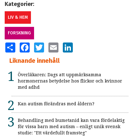
Kategorier:
LIV & HEM
FORSKNING
SHARE
FACEBOOK
TWITTER
EMAIL
LINKEDIN
Liknande innehåll
Överläkaren: Dags att uppmärksamma
hormonernas betydelse hos flickor och kvinnor
med adhd
Kan autism förändras med åldern?
Behandling med bumetanid kan vara fördelaktig
för vissa barn med autism – enligt unik svensk
studie: "Ett värdefullt framsteg"