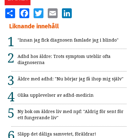
SHARE
FACEBOOK
TWITTER
EMAIL
LINKEDIN
Liknande innehåll
"Innan jag fick diagnosen famlade jag i blindo"
Adhd hos äldre: Trots symptom uteblir ofta
diagnoserna
Äldre med adhd: "Nu börjar jag få ihop mig själv"
Olika upplevelser av adhd-medicin
Ny bok om äldres liv med npf: "Aldrig för sent för
ett fungerande liv"
Släpp det dåliga samvetet, föräldrar!