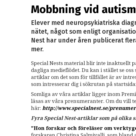
Mobbning vid autism 
Elever med neuropsykiatriska diag
nätet, något som enligt organisatio
Nest har under åren publicerat fler
mer.
Special Nests material blir inte inaktuellt 
dagliga medieflödet. Du kan i stället se o
artiklar om det som för tillfället är av int
som intresserar dig i sökrutan på startsid
Somliga av våra artiklar ligger inom Premi
läsas av våra prenumeranter. Om du vill 
här:
http://www.specialnest.se
/prenumer
Fyra Special Nest-artiklar som på olika
"Hon forskar och föreläser om verkty
forskaren Christina Salmivalli, som bland