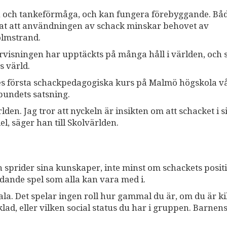
ion och tankeförmåga, och kan fungera förebyggande. Båd
t att användningen av schack minskar behovet av
olmstrand.
visningen har upptäckts på många håll i världen, och 
s värld.
es första schackpedagogiska kurs på Malmö högskola v
rbundets satsning.
lden. Jag tror att nyckeln är insikten om att schacket i si
l, säger han till Skolvärlden.
ch sprider sina kunskaper, inte minst om schackets posit
idande spel som alla kan vara med i.
iala. Det spelar ingen roll hur gammal du är, om du är ki
klad, eller vilken social status du har i gruppen. Barnen