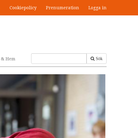
s
Cookiepolicy
Prenumeration
Logga in
v & Hem
Sök