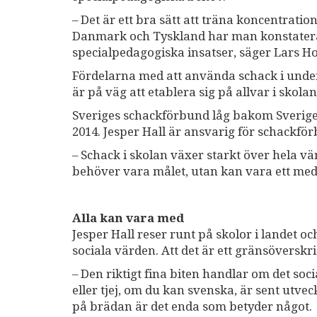
– Det är ett bra sätt att träna koncentrat
Danmark och Tyskland har man konstatera
specialpedagogiska insatser, säger Lars H
Fördelarna med att använda schack i under
är på väg att etablera sig på allvar i skolan
Sveriges schackförbund låg bakom Sverig
2014. Jesper Hall är ansvarig för schackfö
– Schack i skolan växer starkt över hela vär
behöver vara målet, utan kan vara ett mede
Alla kan vara med
Jesper Hall reser runt på skolor i landet o
sociala värden. Att det är ett gränsöverskr
– Den riktigt fina biten handlar om det soc
eller tjej, om du kan svenska, är sent utvec
på brädan är det enda som betyder något.