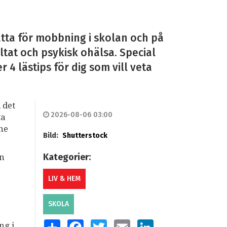
tta för mobbning i skolan och på
ltat och psykisk ohälsa. Special
4 lästips för dig som vill veta
 det
2026-08-06 03:00
ta
mne
Bild:
Shutterstock
Kategorier:
an
LIV & HEM
SKOLA
a
SHARE
FACEBOOK
TWITTER
EMAIL
LINKEDIN
ng i