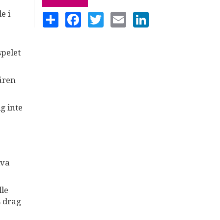
e i
SHARE
FACEBOOK
TWITTER
EMAIL
LINKEDIN
spelet
åren
g inte
iva
lle
s drag