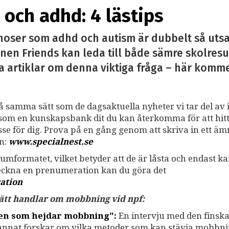
och adhd: 4 lästips
noser som adhd och autism är dubbelt så utsa
nen Friends kan leda till både sämre skolresu
a artiklar om denna viktiga fråga – här kommer 
på samma sätt som de dagsaktuella nyheter vi tar del av i
ss som en kunskapsbank dit du kan återkomma för att hit
resse för dig. Prova på en gång genom att skriva in ett ä
an:
www.specialnest.se
umformatet, vilket betyder att de är låsta och endast k
teckna en prenumeration kan du göra det
ation
 sätt handlar om mobbning vid npf:
gen som hejdar mobbning":
En intervju med den finsk
 annat forskar om vilka metoder som kan stävja mobbni