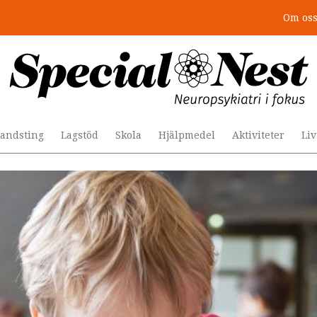
Om os
: 4 lästips
andsting
Lagstöd
Skola
Hjälpmedel
Aktiviteter
Li