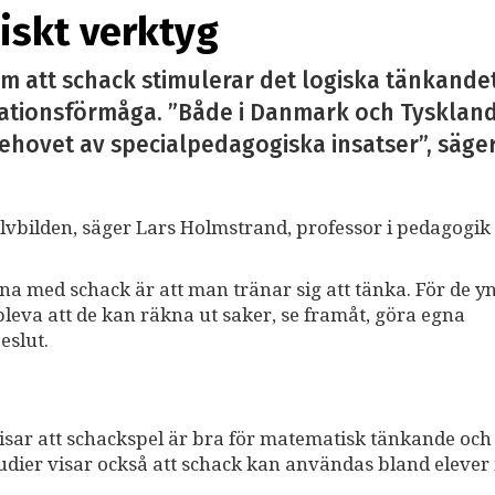
skt verktyg
 att schack stimulerar det logiska tänkandet. 
ationsförmåga. ”Både i Danmark och Tyskland
hovet av specialpedagogiska insatser”, säger
jälvbilden, säger Lars Holmstrand, professor i pedagogik
a med schack är att man tränar sig att tänka. För de y
pleva att de kan räkna ut saker, se framåt, göra egna
eslut.
isar att schackspel är bra för matematisk tänkande och 
tudier visar också att schack kan användas bland eleve