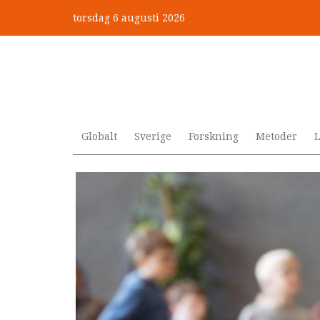
Hoppa
torsdag 6 augusti 2026
till
Mobbning vid autism och adhd
huvudinnehåll
Globalt
Sverige
Forskning
Metoder
L