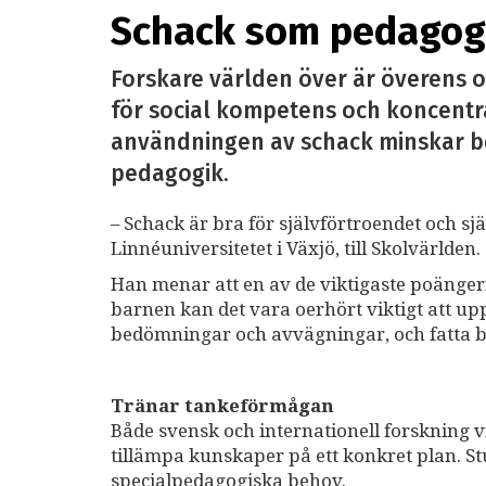
Schack som pedagogi
Forskare världen över är överens om
för social kompetens och koncentr
användningen av schack minskar be
pedagogik.
– Schack är bra för självförtroendet och s
Linnéuniversitetet i Växjö, till Skolvärlden.
Han menar att en av de viktigaste poängern
barnen kan det vara oerhört viktigt att up
bedömningar och avvägningar, och fatta b
Tränar tankeförmågan
Både svensk och internationell forskning v
tillämpa kunskaper på ett konkret plan. S
specialpedagogiska behov.