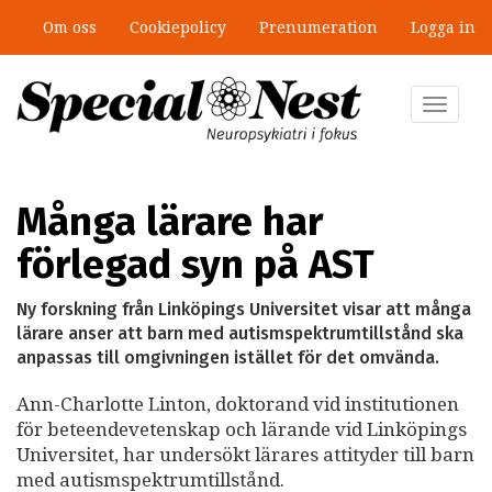
Hoppa
Om oss
Cookiepolicy
Prenumeration
Logga in
till
huvudinnehåll
Toggle
navigat
Många lärare har
förlegad syn på AST
Ny forskning från Linköpings Universitet visar att många
lärare anser att barn med autismspektrumtillstånd ska
anpassas till omgivningen istället för det omvända.
Ann-Charlotte Linton, doktorand vid institutionen
för beteendevetenskap och lärande vid Linköpings
Universitet, har undersökt lärares attityder till barn
med autismspektrumtillstånd.