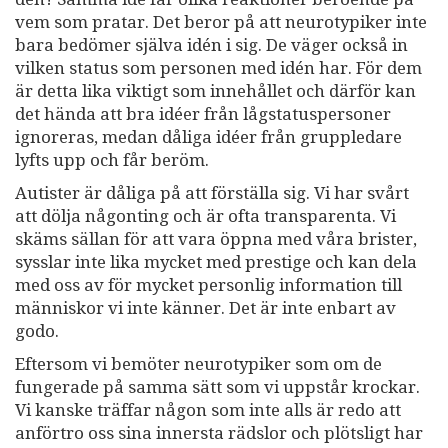
vem som pratar. Det beror på att neurotypiker inte
bara bedömer själva idén i sig. De väger också in
vilken status som personen med idén har. För dem
är detta lika viktigt som innehållet och därför kan
det hända att bra idéer från lågstatuspersoner
ignoreras, medan dåliga idéer från gruppledare
lyfts upp och får beröm.
Autister är dåliga på att förställa sig. Vi har svårt
att dölja någonting och är ofta transparenta. Vi
skäms sällan för att vara öppna med våra brister,
sysslar inte lika mycket med prestige och kan dela
med oss av för mycket personlig information till
människor vi inte känner. Det är inte enbart av
godo.
Eftersom vi bemöter neurotypiker som om de
fungerade på samma sätt som vi uppstår krockar.
Vi kanske träffar någon som inte alls är redo att
anförtro oss sina innersta rädslor och plötsligt har