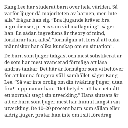
Kang Lee har studerat barn över hela världen. Så
varför ljuger då majoriteten av barnen, men inte
alla? frågar han sig. ”Bra ljugande kräver bra
ingredienser, precis som vid matlagning”, säger
han. En sådan ingrediens är theory of mind,
förklarar han, alltså ”förmågan att förstå att olika
människor har olika kunskap om en situation”.
De barn som ljuger
tidigast och mest sofistikerat är
de som har mest avancerad förmåga att läsa
andras tankar. Det här är förmågor som vi behöver
för att kunna fungera väl i samhället, säger Kang
Lee. ”Så var inte orolig om din tvååring ljuger, utan
fira!” uppmanar han. ”Det betyder att barnet nått
ett normalt steg i sin utveckling.” Hans slutsats är
att de barn som ljuger mest har hunnit längst i sin
utveckling. De 10–20 procent barn som sällan eller
aldrig ljuger, pratar han inte om i sitt föredrag.