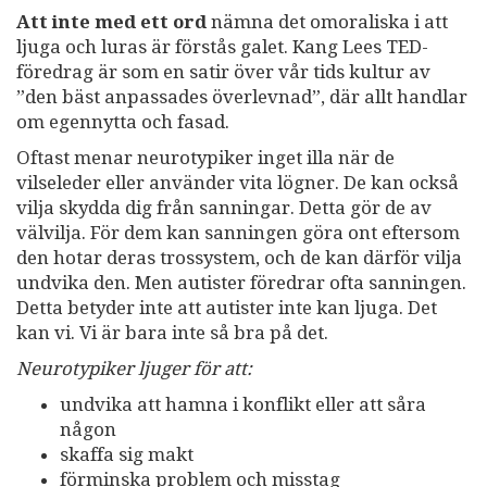
Att inte med ett ord
nämna det omoraliska i att
ljuga och luras är förstås galet. Kang Lees TED-
föredrag är som en satir över vår tids kultur av
”den bäst anpassades överlevnad”, där allt handlar
om egennytta och fasad.
Oftast menar neurotypiker inget illa när de
vilseleder eller använder vita lögner. De kan också
vilja skydda dig från sanningar. Detta gör de av
välvilja. För dem kan sanningen göra ont eftersom
den hotar deras trossystem, och de kan därför vilja
undvika den. Men autister föredrar ofta sanningen.
Detta betyder inte att autister inte kan ljuga. Det
kan vi. Vi är bara inte så bra på det.
Neurotypiker ljuger för att:
undvika att hamna i konflikt eller att såra
någon
skaffa sig makt
förminska problem och misstag