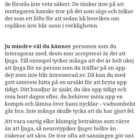
de förstås inte veta säkert. De tänker inte på att
mottagaren kanske tror på det som sägs och tolkar
det som ett löfte för att sedan bli besviken om
repliken inte blir sann i verkligheten.
Ju mindre väl du känner
personen som du
interagerar med, desto mer accepterat är det att
ljuga. Till exempel tycker många att det är helt okej
att ljuga för en person som du träffar på en app-
dejt men inte blir intresserad av. Då kan du med
gott samvete hitta på en ursäkt för att bryta upp
tidigt. Ditt husdjur är sjukt, du ska upp tidigt och
resa bort dagen efter, du behöver möta upp en
kompis och lämna över hans nycklar – vadsomhelst
går bra. Inte många skulle tycka att du har gjort fel.
Att vara oartig eller klumpig betraktas som värre
än att ljuga, så neurotypiker ljuger hellre än
riskerar att såra. De tror ofta att sanningen gör ont.