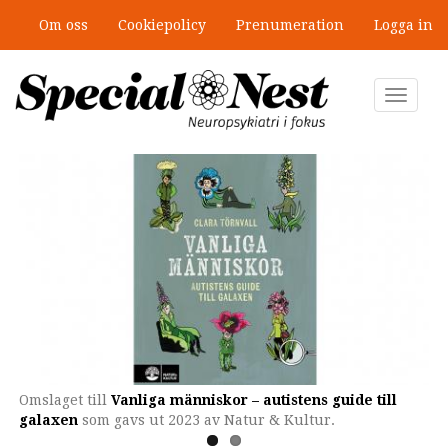
Hoppa
Om oss
Cookiepolicy
Prenumeration
Logga in
till
”Jobbet gick bra – just därför togs
huvudinnehåll
stödet bort”
Toggle
navigat
Omslaget till
Clara Törnvall är författare och kulturjournalist.
Vanliga människor – autistens guide till
galaxen
som gavs ut 2023 av Natur & Kultur.​