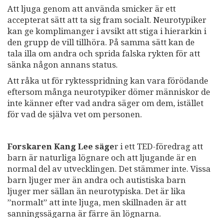
Att ljuga genom att använda smicker är ett
accepterat sätt att ta sig fram socialt. Neurotypiker
kan ge komplimanger i avsikt att stiga i hierarkin i
den grupp de vill tillhöra. På samma sätt kan de
tala illa om andra och sprida falska rykten för att
sänka någon annans status.
Att råka ut för ryktesspridning kan vara förödande
eftersom många neurotypiker dömer människor de
inte känner efter vad andra säger om dem, istället
för vad de själva vet om personen.
Forskaren Kang Lee säge
r i ett TED-föredrag att
barn är naturliga lögnare och att ljugande är en
normal del av utvecklingen. Det stämmer inte. Vissa
barn ljuger mer än andra och autistiska barn
ljuger mer sällan än neurotypiska. Det är lika
”normalt” att inte ljuga, men skillnaden är att
sanningssägarna är färre än lögnarna.