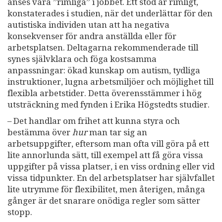
anses vara ”rimliga” i jobbet. Ett stöd är rimligt,
konstaterades i studien, när det underlättar för den
autistiska individen utan att ha negativa
konsekvenser för andra anställda eller för
arbetsplatsen. Deltagarna rekommenderade till
synes självklara och föga kostsamma
anpassningar: ökad kunskap om autism, tydliga
instruktioner, lugna arbetsmiljöer och möjlighet till
flexibla arbetstider. Detta överensstämmer i hög
utsträckning med fynden i Erika Högstedts studier.
– Det handlar om frihet att kunna styra och
bestämma över
hur
man tar sig an
arbetsuppgifter, eftersom man ofta vill göra på ett
lite annorlunda sätt, till exempel att få göra vissa
uppgifter på vissa platser, i en viss ordning eller vid
vissa tidpunkter. En del arbetsplatser har självfallet
lite utrymme för flexibilitet, men återigen, många
gånger är det snarare onödiga regler som sätter
stopp.