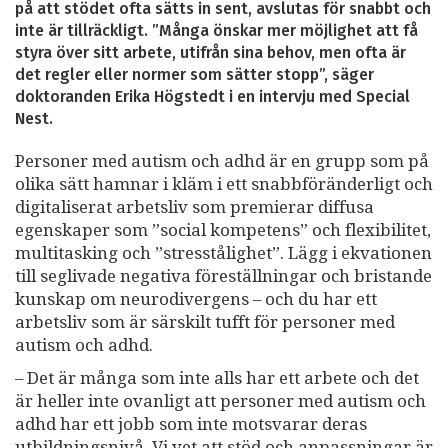
på att stödet ofta sätts in sent, avslutas för snabbt och
inte är tillräckligt. ”Många önskar mer möjlighet att få
styra över sitt arbete, utifrån sina behov, men ofta är
det regler eller normer som sätter stopp”, säger
doktoranden Erika Högstedt i en intervju med Special
Nest.
Personer med autism och adhd är en grupp som på
olika sätt hamnar i kläm i ett snabbföränderligt och
digitaliserat arbetsliv som premierar diffusa
egenskaper som ”social kompetens” och flexibilitet,
multitasking och ”stresstålighet”. Lägg i ekvationen
till seglivade negativa föreställningar och bristande
kunskap om neurodivergens – och du har ett
arbetsliv som är särskilt tufft för personer med
autism och adhd.
– Det är många som inte alls har ett arbete och det
är heller inte ovanligt att personer med autism och
adhd har ett jobb som inte motsvarar deras
utbildningsnivå. Vi vet att stöd och anpassningar är