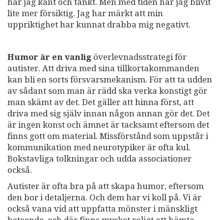
har jag känt och tänkt. Men med tiden har jag blivit
lite mer försiktig. Jag har märkt att min
uppriktighet har kunnat drabba mig negativt.
Humor är en vanlig
överlevnadsstrategi för
autister. Att driva med sina tillkortakommanden
kan bli en sorts försvarsmekanism. För att ta udden
av sådant som man är rädd ska verka konstigt gör
man skämt av det. Det gäller att hinna först, att
driva med sig själv innan någon annan gör det. Det
är ingen konst och ämnet är tacksamt eftersom det
finns gott om material. Missförstånd som uppstår i
kommunikation med neurotypiker är ofta kul.
Bokstavliga tolkningar och udda associationer
också.
Autister är ofta bra på att skapa humor, eftersom
den bor i detaljerna. Och dem har vi koll på. Vi är
också vana vid att uppfatta mönster i mänskligt
beteende, och där finns mycket roligt att hämta.