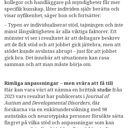
kollegor och handläggare på myndigheter får mer
specifik kunskap, låter individen själv berätta och
visar nyfikenhet, säger hon och fortsätter:
– Typen av individualiserat stöd, tajmingen och inte
minst långsiktigheten är alla viktiga faktorer. Ett
mönster vi ser i resultatet är att deltagare beskrev
att de fick stöd och att jobbet gick jättebra, men att
stödet kunde avslutas abrupt – just för att jobbet
gick bra. Det innebär att situationen kan rasa
samman och att man måste börja om.
Rimliga anpassningar – men svåra att få till
Här kan vara värt att nämna en brittisk
studie
från
2023 vars resultat har publicerats i
Journal of
Autism and Developmental Disorders
, där
forskarna via en enkätundersökning med 98
autistiska och neurotypiska personer försökte sätta
fingret på vilka stöd och anpassningar som kan