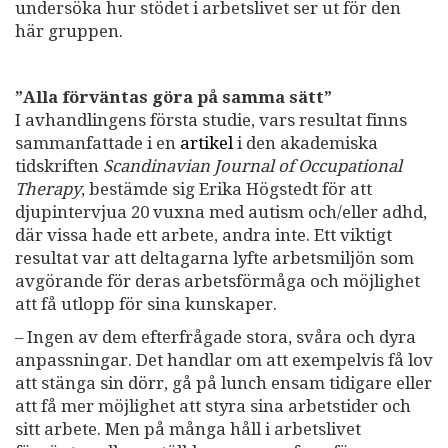
undersöka hur stödet i arbetslivet ser ut för den
här gruppen.
”Alla förväntas göra på samma sätt”
I avhandlingens första studie, vars resultat finns
sammanfattade i en
artikel
i den akademiska
tidskriften
Scandinavian Journal of Occupational
Therapy
, bestämde sig Erika Högstedt för att
djupintervjua 20 vuxna med autism och/eller adhd,
där vissa hade ett arbete, andra inte. Ett viktigt
resultat var att deltagarna lyfte arbetsmiljön som
avgörande för deras arbetsförmåga och möjlighet
att få utlopp för sina kunskaper.
– Ingen av dem efterfrågade stora, svåra och dyra
anpassningar. Det handlar om att exempelvis få lov
att stänga sin dörr, gå på lunch ensam tidigare eller
att få mer möjlighet att styra sina arbetstider och
sitt arbete. Men på många håll i arbetslivet