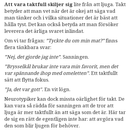
Att vara taktfull skiljer sig
lite från att ljuga. Takt
betyder att man vet när det är okej att säga vad
man tänker och i vilka situationer det är bäst att
hålla tyst. Det kan också betyda att man försöker
leverera det ärliga svaret inlindat.
Om vi tar frågan:
”Tyckte du om min mat?”
finns
flera tänkbara svar:
”Nej, det gjorde jag inte”
. Sanningen.
”Brysselkål brukar inte vara min favorit, men det
var spännande ihop med omeletten”
. Ett taktfullt
sätt att flytta fokus.
”Ja, det var gott".
En vit lögn.
Neurotypiker kan dock missta oärlighet för takt. De
kan vara så rädda för sanningen att de tror att
ljuga är mer taktfullt än att säga som det är. Här tar
de sig en rätt de egentligen inte har: att avgöra vad
den som blir ljugen för behöver.