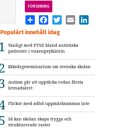
FORSKNING
SHARE
FACEBOOK
TWITTER
EMAIL
LINKEDIN
Populärt innehåll idag
Vanligt med PTSD bland autistiska
patienter i vuxenpsykiatrin
Riksdagsseminarium om svenska skolan
Autism går att upptäcka redan första
levnadsåret
Flickor med adhd uppmärksammas inte
Så kan skolan skapa trygga och
strukturerade raster