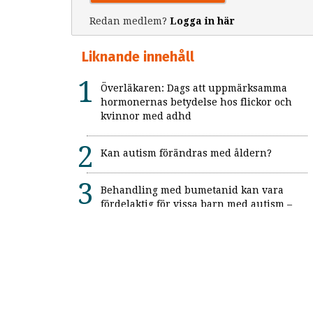
Redan medlem?
Logga in här
Liknande innehåll
Överläkaren: Dags att uppmärksamma
hormonernas betydelse hos flickor och
kvinnor med adhd
Kan autism förändras med åldern?
Behandling med bumetanid kan vara
fördelaktig för vissa barn med autism –
enligt unik svensk studie: "Ett värdefullt
framsteg"
Alexitymi: När känslorna finns men
orden saknas