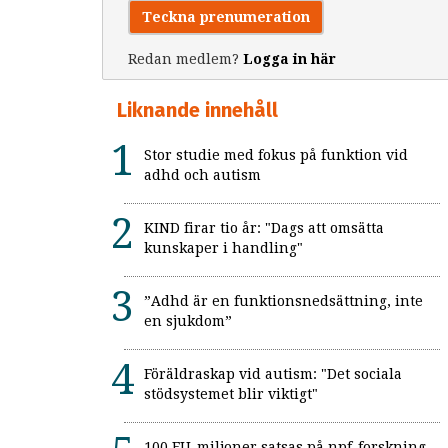
Teckna prenumeration
Redan medlem?
Logga in här
Liknande innehåll
Stor studie med fokus på funktion vid
adhd och autism
KIND firar tio år: "Dags att omsätta
kunskaper i handling"
”Adhd är en funktionsnedsättning, inte
en sjukdom”
Föräldraskap vid autism: "Det sociala
stödsystemet blir viktigt"
100 EU-miljoner satsas på npf-forskning –