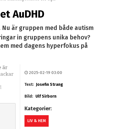
pet AuDHD
re. Nu är gruppen med både autism
ringar in gruppens unika behov?
blem med dagens hyperfokus på
e är
2025-02-19 03:00
tackar
Text:
Josefin Strang
d
Bild:
Ulf Sirborn
Kategorier:
LIV & HEM