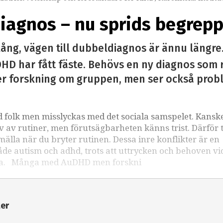
diagnos – nu sprids begrep
 lång, vägen till dubbeldiagnos är ännu läng
HD har fått fäste. Behövs en ny diagnos som 
mer forskning om gruppen, men ser också pro
d folk men misslyckas med det sociala samspelet. Kansk
ov av rutiner, men förutsägbarheten känns trist. Därför 
mälla när du bryter rutinen. Dessa inre konflikter är en
åde autism och adhd, trots att uttrycken och behoven vi
tta. Många med AuDHD men forskni
ter