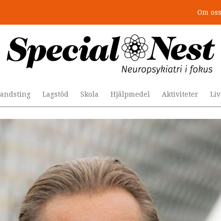
Om os
r togs stödet bort”
andsting
Lagstöd
Skola
Hjälpmedel
Aktiviteter
Li