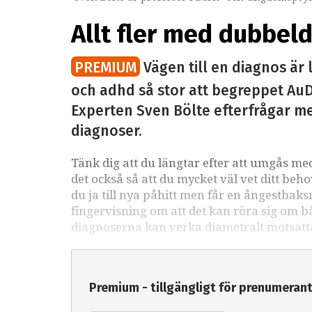
Allt fler med dubbel
PREMIUM
Vägen till en diagnos är
och adhd så stor att begreppet AuD
Experten Sven Bölte efterfrågar 
diagnoser.
Tänk dig att du längtar efter att umgås me
det också så att du mycket väl vet ditt beh
du ja till nya påhitt men får en ångestbaks
fingervisning om att det kan röra sig om b
diagnoserna kan verka diametralt motsa
Premium - tillgängligt för prenumeran