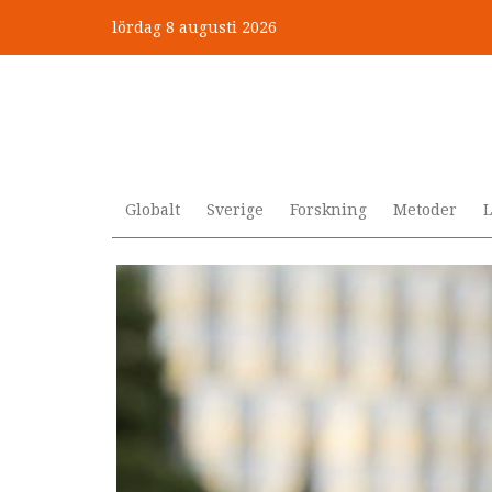
Hoppa
lördag 8 augusti 2026
till
”Jobbet gick bra – just därfö
huvudinnehåll
Globalt
Sverige
Forskning
Metoder
L