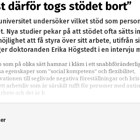
st därför togs stödet bort”
universitet undersöker vilket stöd som perso
. Nya studier pekar på att stödet ofta sätts i
öjlighet att få styra över sitt arbete, utifrån 
ger doktoranden Erika Högstedt i en intervju 
som på olika sätt hamnar i kläm i ett snabbföränderli
sa egenskaper som ”social kompetens” och flexibilitet,
kvationen till seglivade negativa föreställningar och bri
 arbetsliv som är särskilt tufft för personer med auti
arbete och det är h
ter