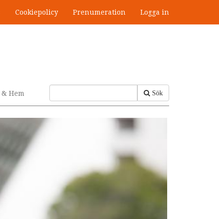
s
Cookiepolicy
Prenumeration
Logga in
v & Hem
Sök