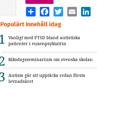
SHARE
FACEBOOK
TWITTER
EMAIL
LINKEDIN
Populärt innehåll idag
Vanligt med PTSD bland autistiska
patienter i vuxenpsykiatrin
Riksdagsseminarium om svenska skolan
Autism går att upptäcka redan första
levnadsåret
Flickor med adhd uppmärksammas inte
Så kan skolan skapa trygga och
strukturerade raster