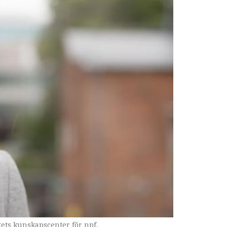
tets kunskapscenter för npf.