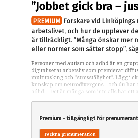
”Jobbet gick bra – ju
PREMIUM
Forskare vid Linköpings 
arbetslivet, och hur de upplever det
är tillräckligt. ”Många önskar mer m
eller normer som sätter stopp”, sä
Personer med autism och adhd är en grupp 
digitaliserat arbetsliv som premierar diffu
multitasking och ”stresstålighet”. Lägg i e
kunskap om neurodivergens – och du har ett
adhd. – Det är många som inte alls har ett 
Premium - tillgängligt för prenumeran
Teckna prenumeration