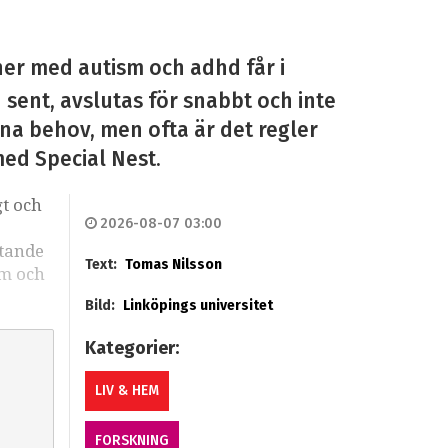
ner med autism och adhd får i
n sent, avslutas för snabbt och inte
sina behov, men ofta är det regler
med Special Nest.
gt och
2026-08-07 03:00
stande
Text:
Tomas Nilsson
sm och
Bild:
Linköpings universitet
Kategorier:
LIV & HEM
FORSKNING