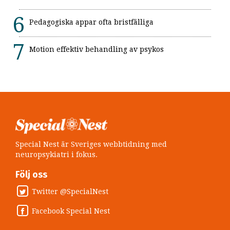
Pedagogiska appar ofta bristfälliga
Motion effektiv behandling av psykos
Special Nest är Sveriges webbtidning med
neuropsykiatri i fokus.
Följ oss
Twitter @SpecialNest
Facebook Special Nest