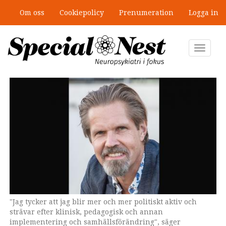
Hoppa
Om oss
Cookiepolicy
Prenumeration
Logga in
till
”Jobbet gick bra – just därför togs
huvudinnehåll
stödet bort”
Toggle
navigat
"Jag tycker att jag blir mer och mer politiskt aktiv och
strävar efter klinisk, pedagogisk och annan
implementering och samhällsförändring", säger