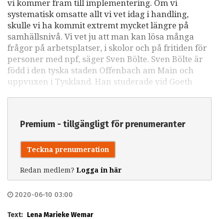
vi kommer fram till implementering. Om vi
systematisk omsatte allt vi vet idag i handling,
skulle vi ha kommit extremt mycket längre på
samhällsnivå. Vi vet ju att man kan lösa många
frågor på arbetsplatser, i skolor och på fritiden för
personer med npf, säger Sven Bölte. Sven Bölte är
född i den tyska staden Offenbach am Main och
uppvuxen i Tyskland. Han studerade vid Goeth
Premium - tillgängligt för prenumeranter
Teckna prenumeration
Redan medlem?
Logga in här
2020-06-10 03:00
Text:
Lena Marieke Wemar