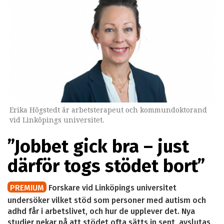
Erika Högstedt är arbetsterapeut och kommundoktorand
vid Linköpings universitet.
”Jobbet gick bra – just
därför togs stödet bort”
PREMIUM
Forskare vid Linköpings universitet
undersöker vilket stöd som personer med autism och
adhd får i arbetslivet, och hur de upplever det. Nya
studier pekar på att stödet ofta sätts in sent, avslutas