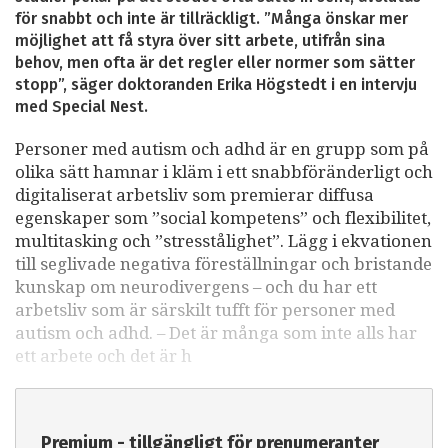
för snabbt och inte är tillräckligt. ”Många önskar mer
möjlighet att få styra över sitt arbete, utifrån sina
behov, men ofta är det regler eller normer som sätter
stopp”, säger doktoranden Erika Högstedt i en intervju
med Special Nest.
Personer med autism och adhd är en grupp som på
olika sätt hamnar i kläm i ett snabbföränderligt och
digitaliserat arbetsliv som premierar diffusa
egenskaper som ”social kompetens” och flexibilitet,
multitasking och ”stresstålighet”. Lägg i ekvationen
till seglivade negativa föreställningar och bristande
kunskap om neurodivergens – och du har ett
arbetsliv som är särskilt tufft för personer med
autism och adhd. – Det är många som inte alls har
ett arbete och det är h
Premium - tillgängligt för prenumeranter