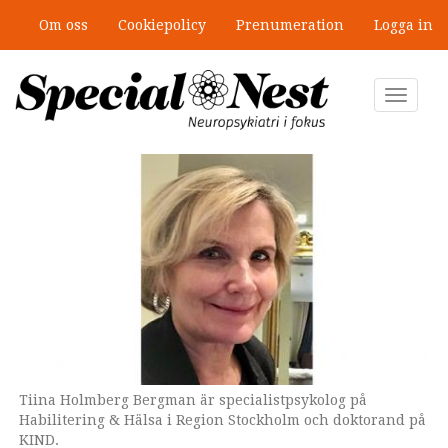
Hoppa
Om oss
Cookiepolicy
Prenumeration
Logga in
till
huvudinnehåll
Toggle
navigat
Tiina Holmberg Bergman är specialistpsykolog på
Genrebild. Personerna på bilden har ingen koppling till
Sex färdigheter ingår i begreppet psykologisk flexibilitet i
Habilitering & Hälsa i Region Stockholm och doktorand på
innehållet i texten.
föräldraskap. Illustration: Habilitering & Hälsa, Navigator
KIND.
ACT.