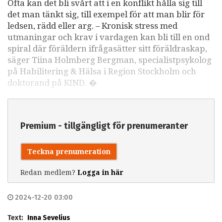
Ofta kan det bli svårt att i en konflikt hålla sig till
det man tänkt sig, till exempel för att man blir för
ledsen, rädd eller arg. – Kronisk stress med
utmaningar och krav i vardagen kan bli till en ond
spiral där föräldern ifrågasätter sitt föräldraskap,
säger Tiina Holmberg Bergman, specialistpsykolog
på Habilitering & Hälsa i Region Stockholm och
doktorand på KIND. �
Premium - tillgängligt för prenumeranter
Teckna prenumeration
Redan medlem?
Logga in här
2024-12-20 03:00
Text:
Inna Sevelius