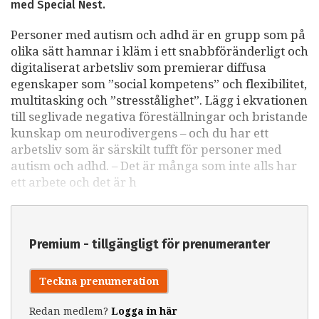
med Special Nest.
Personer med autism och adhd är en grupp som på
olika sätt hamnar i kläm i ett snabbföränderligt och
digitaliserat arbetsliv som premierar diffusa
egenskaper som ”social kompetens” och flexibilitet,
multitasking och ”stresstålighet”. Lägg i ekvationen
till seglivade negativa föreställningar och bristande
kunskap om neurodivergens – och du har ett
arbetsliv som är särskilt tufft för personer med
autism och adhd. – Det är många som inte alls har
ett arbete och det är h
Premium - tillgängligt för prenumeranter
Teckna prenumeration
Redan medlem?
Logga in här