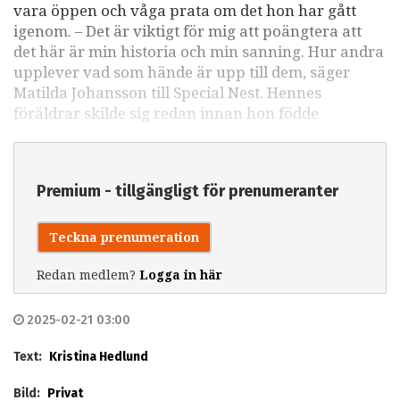
vara öppen och våga prata om det hon har gått
igenom. – Det är viktigt för mig att poängtera att
det här är min historia och min sanning. Hur andra
upplever vad som hände är upp till dem, säger
Matilda Johansson till Special Nest. Hennes
föräldrar skilde sig redan innan hon födde
Premium - tillgängligt för prenumeranter
Teckna prenumeration
Redan medlem?
Logga in här
2025-02-21 03:00
Text:
Kristina Hedlund
Bild:
Privat