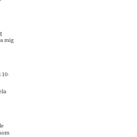
g
ma mig
 10-
ela
de
 som