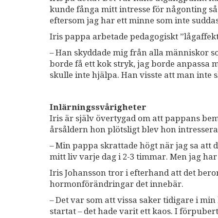
kunde fånga mitt intresse för någonting s
eftersom jag har ett minne som inte suddas
Iris pappa arbetade pedagogiskt ”lågaffek
– Han skyddade mig från alla människor so
borde få ett kok stryk, jag borde anpassa 
skulle inte hjälpa. Han visste att man int
Inlärningssvårigheter
Iris är själv övertygad om att pappans bem
årsåldern hon plötsligt blev hon intressera
– Min pappa skrattade högt när jag sa att d
mitt liv varje dag i 2-3 timmar. Men jag har
Iris Johansson tror i efterhand att det ber
hormonförändringar det innebär.
– Det var som att vissa saker tidigare i m
startat – det hade varit ett kaos. I förpu