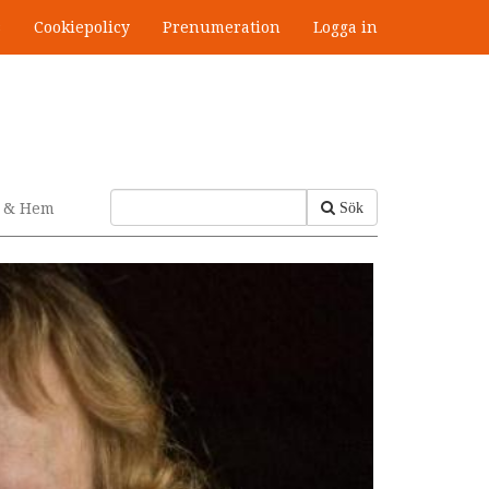
s
Cookiepolicy
Prenumeration
Logga in
v & Hem
Sök