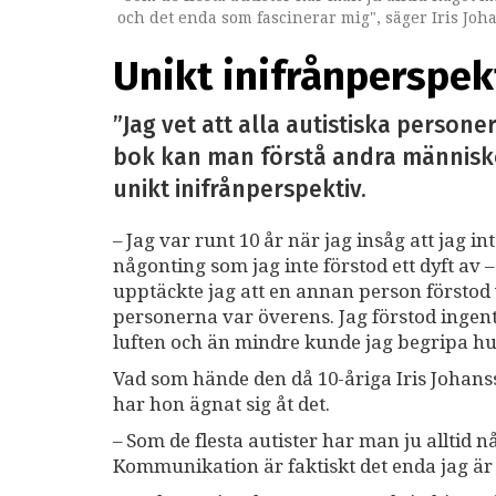
och det enda som fascinerar mig", säger Iris Joh
Unikt inifrånperspek
”Jag vet att alla autistiska persone
bok kan man förstå andra människor 
unikt inifrånperspektiv.
– Jag var runt 10 år när jag insåg att jag
någonting som jag inte förstod ett dyft av –
upptäckte jag att en annan person förstod 
personerna var överens. Jag förstod ingenti
luften och än mindre kunde jag begripa h
Vad som hände den då 10-åriga Iris Johanss
har hon ägnat sig åt det.
– Som de flesta autister har man ju alltid
Kommunikation är faktiskt det enda jag är 