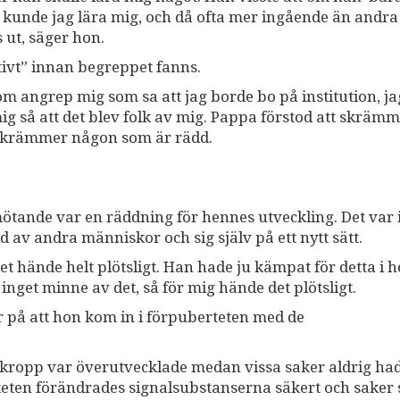
å kunde jag lära mig, och då ofta mer ingående än andra
 ut, säger hon.
tivt” innan begreppet fanns.
m angrep mig som sa att jag borde bo på institution, ja
mig så att det blev folk av mig. Pappa förstod att skräm
e skrämmer någon som är rädd.
ötande var en räddning för hennes utveckling. Det var i
d av andra människor och sig själv på ett nytt sätt.
et hände helt plötsligt. Han hade ju kämpat för detta i h
 inget minne av det, så för mig hände det plötsligt.
or på att hon kom in i förpuberteten med de
in kropp var överutvecklade medan vissa saker aldrig ha
berteten förändrades signalsubstanserna säkert och saker