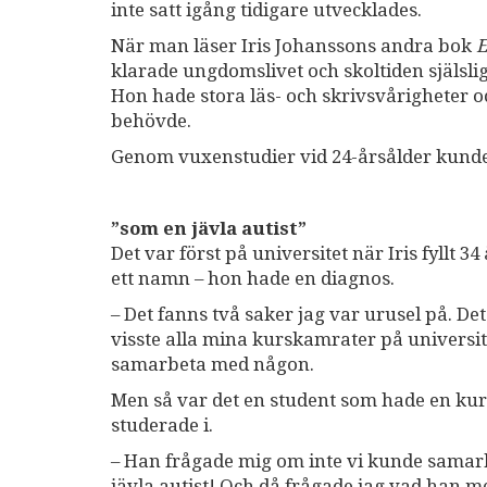
inte satt igång tidigare utvecklades.
När man läser Iris Johanssons andra bok
E
klarade ungdomslivet och skoltiden själsl
Hon hade stora läs- och skrivsvårigheter o
behövde.
Genom vuxenstudier vid 24-årsålder kunde 
”som en jävla autist”
Det var först på universitet när Iris fyllt
ett namn – hon hade en diagnos.
– Det fanns två saker jag var urusel på. De
visste alla mina kurskamrater på universite
samarbeta med någon.
Men så var det en student som hade en kurs
studerade i.
– Han frågade mig om inte vi kunde samarbe
jävla autist! Och då frågade jag vad han m