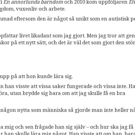
fi
En annorlunda barndom
och 2010 kom uppföljaren
Et
dom, vuxenliv och arbete.
ad eftersom den är något så unikt som en autistisk p
uppfattar livet likadant som jag gjort. Men jag tror att ge
 på ett nytt sätt, och det är väl det som gjort den stö
upp på att hon kunde lära sig.
 han visste att vissa saker fungerade och vissa inte. H
göra, utan brydde sig bara om att jag skulle få en bra
 någon nytta som människa så gjorde man inte heller 
a mig och sen frågade han sig själv – och hur ska jag f
r han skulle lära mig något. Han visste att om han bar