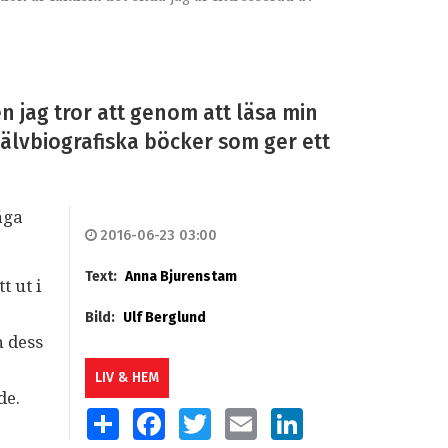
en jag tror att genom att läsa min
jälvbiografiska böcker som ger ett
äga
2016-06-23 03:00
Text:
Anna Bjurenstam
t ut i
Bild:
Ulf Berglund
n dess
LIV & HEM
de.
SHARE
FACEBOOK
TWITTER
EMAIL
LINKEDIN