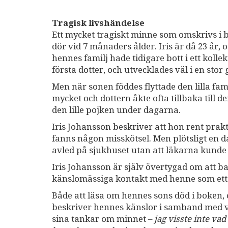
Tragisk livshändelse
Ett mycket tragiskt minne som omskrivs i
dör vid 7 månaders ålder. Iris är då 23 år, oc
hennes familj hade tidigare bott i ett koll
första dotter, och utvecklades väl i en sto
Men när sonen föddes flyttade den lilla fa
mycket och dottern åkte ofta tillbaka till d
den lille pojken under dagarna.
Iris Johansson beskriver att hon rent prakt
fanns någon misskötsel. Men plötsligt en d
avled på sjukhuset utan att läkarna kunde
Iris Johansson är själv övertygad om att ba
känslomässiga kontakt med henne som ett s
Både att läsa om hennes sons död i boken, oc
beskriver hennes känslor i samband med v
sina tankar om minnet –
jag visste inte vad