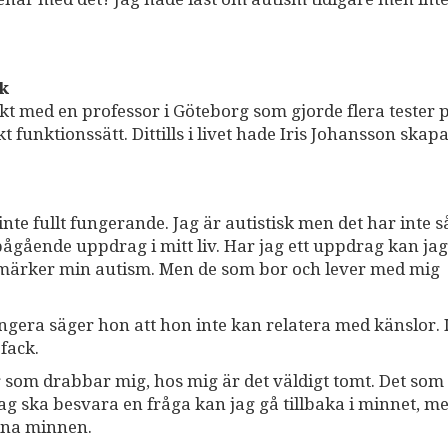
k
 med en professor i Göteborg som gjorde flera tester p
t funktionssätt. Dittills i livet hade Iris Johansson skapa
nte fullt fungerande. Jag är autistisk men det har inte s
pågående uppdrag i mitt liv. Har jag ett uppdrag kan ja
m märker min autism. Men de som bor och lever med mig
fungera säger hon att hon inte kan relatera med känslor. 
fack.
er som drabbar mig, hos mig är det väldigt tomt. Det som
 jag ska besvara en fråga kan jag gå tillbaka i minnet, m
ina minnen.