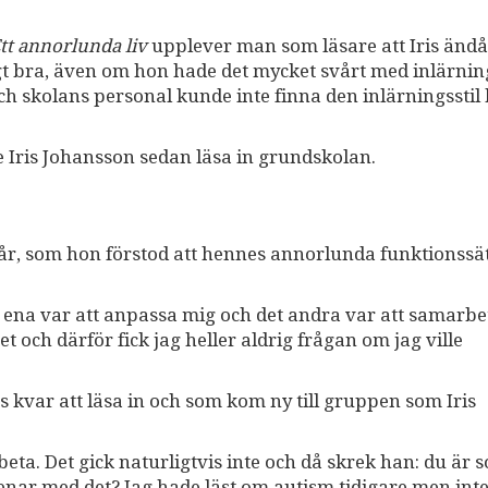
tt annorlunda liv
upplever man som läsare att Iris ändå
igt bra, även om hon hade det mycket svårt med inlärnin
ch skolans personal kunde inte finna den inlärningsstil
Iris Johansson sedan läsa in grundskolan.
 34 år, som hon förstod att hennes annorlunda funktionssä
t ena var att anpassa mig och det andra var att samarbe
t och därför fick jag heller aldrig frågan om jag ville
 kvar att läsa in och som kom ny till gruppen som Iris
ta. Det gick naturligtvis inte och då skrek han: du är 
enar med det? Jag hade läst om autism tidigare men int