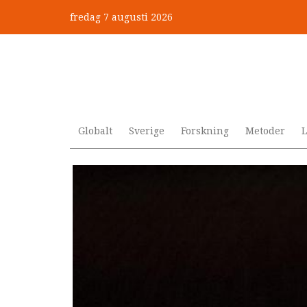
Hoppa
fredag 7 augusti 2026
till
huvudinnehåll
Globalt
Sverige
Forskning
Metoder
L