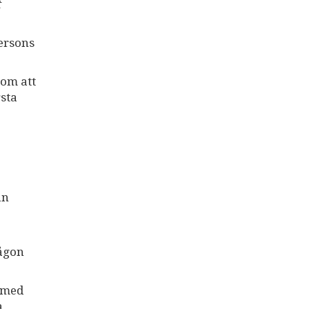
t
ersons
nom att
rsta
an
någon
å med
a