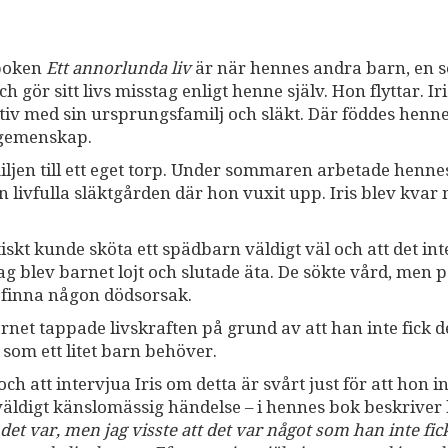
 boken
Ett annorlunda liv
är när hennes andra barn, en s
h gör sitt livs misstag enligt henne själv. Hon flyttar. Ir
ektiv med sin ursprungsfamilj och släkt. Där föddes henn
r gemenskap.
miljen till ett eget torp. Under sommaren arbetade henn
en livfulla släktgården där hon vuxit upp. Iris blev kvar
iskt kunde sköta ett spädbarn väldigt väl och att det int
ag blev barnet lojt och slutade äta. De sökte vård, men 
 finna någon dödsorsak.
rnet tappade livskraften på grund av att han inte fick 
om ett litet barn behöver.
h att intervjua Iris om detta är svårt just för att hon i
äldigt känslomässig händelse – i hennes bok beskriver
 det var, men jag visste att det var något som han inte fick