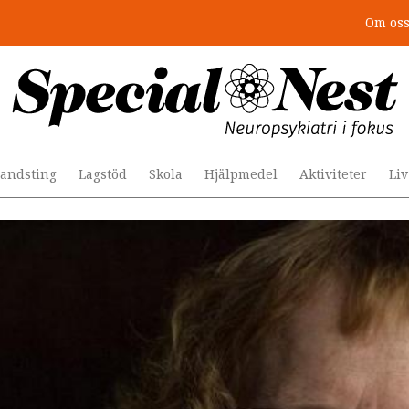
Om os
andsting
Lagstöd
Skola
Hjälpmedel
Aktiviteter
Li