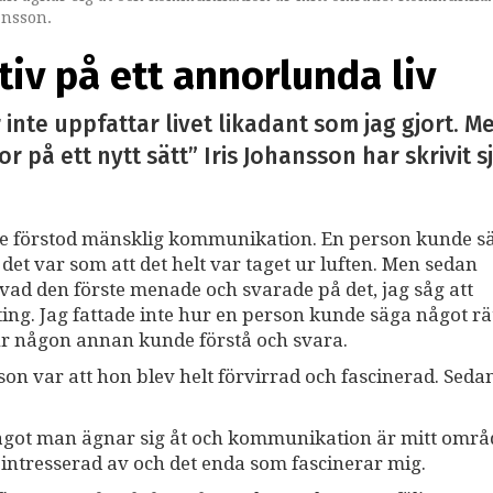
ansson.
tiv på ett annorlunda liv
r inte uppfattar livet likadant som jag gjort. M
på ett nytt sätt” Iris Johansson har skrivit s
 inte förstod mänsklig kommunikation. En person kunde s
 det var som att det helt var taget ur luften. Men sedan
vad den förste menade och svarade på det, jag såg att
ng. Jag fattade inte hur en person kunde säga något rät
ur någon annan kunde förstå och svara.
on var att hon blev helt förvirrad och fascinerad. Seda
 något man ägnar sig åt och kommunikation är mitt områ
intresserad av och det enda som fascinerar mig.