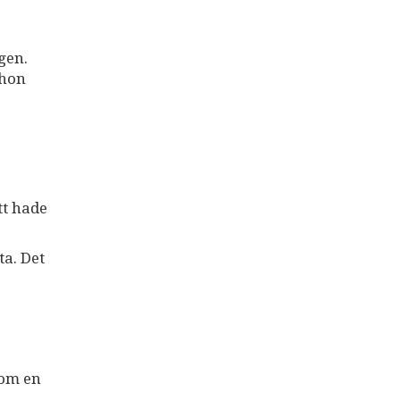
gen.
 hon
tt hade
ta. Det
som en
e