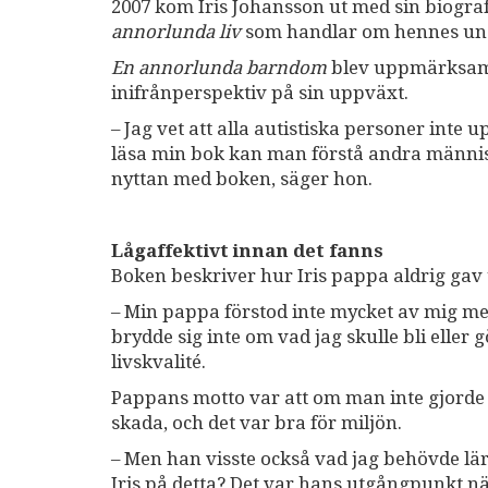
2007 kom Iris Johansson ut med sin biogra
annorlunda liv
som handlar om hennes ung
En annorlunda barndom
blev uppmärksamm
inifrånperspektiv på sin uppväxt.
– Jag vet att alla autistiska personer inte 
läsa min bok kan man förstå andra människor
nyttan med boken, säger hon.
Lågaffektivt innan det fanns
Boken beskriver hur Iris pappa aldrig gav 
– Min pappa förstod inte mycket av mig men
brydde sig inte om vad jag skulle bli eller 
livskvalité.
Pappans motto var att om man inte gjorde
skada, och det var bra för miljön.
– Men han visste också vad jag behövde lär
Iris på detta? Det var hans utgångpunkt nä