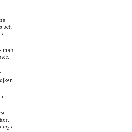
on,
is och
es
es man
 med
e
pojken
den
nte
 hon
 tag i