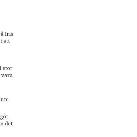
å Iris
t ett
å stor
g vara
Inte
 gör
en det