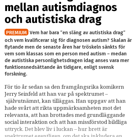
mellan autismdiagnos
och autistiska drag
PREMIUM
Vem har bara ”en släng av autistiska drag”
och vem kvalificerar sig för diagnosen autism? Skalan är
flytande men de senaste åren har tröskeln sänkts för
vem som klassas som en person med autism – medan
de autistiska personlighetsdragen idag anses vara mer
funktionsnedsättande än tidigare, enligt svensk
forskning.
För tio år sedan sa den framgångsrika komikern
Jerry Seinfeld att han var på spektrumet –
självutnämnt, kan tilläggas. Han uppgav att han
hade svårt att rikta uppmärksamheten mot det
relevanta, att han brottades med grundläggande
social interaktion och att han missförstod bildliga
uttryck. Det blev liv i luckan – hur brett är
spektrumet egentligen, om det ska inkludera en