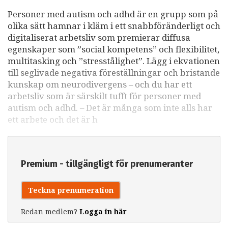
Personer med autism och adhd är en grupp som på
olika sätt hamnar i kläm i ett snabbföränderligt och
digitaliserat arbetsliv som premierar diffusa
egenskaper som ”social kompetens” och flexibilitet,
multitasking och ”stresstålighet”. Lägg i ekvationen
till seglivade negativa föreställningar och bristande
kunskap om neurodivergens – och du har ett
arbetsliv som är särskilt tufft för personer med
autism och adhd. – Det är många som inte alls har
ett arbete och det är h
Premium - tillgängligt för prenumeranter
Teckna prenumeration
Redan medlem?
Logga in här