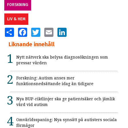
FORSKNING
LIV & HEM
SHARE
FACEBOOK
TWITTER
EMAIL
LINKEDIN
Liknande innehåll
Nytt nätverk ska belysa diagnosökningen som
pressar vården
Forskning: Autism anses mer
funktionsnedsättande idag än tidigare
Nya BUP-riktlinjer ska ge patientsäker och jämlik
vård vid autism
Omvärldsspaning: Nya synsätt på autisters sociala
förmågor