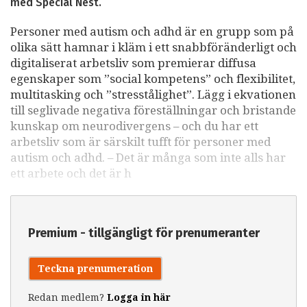
med Special Nest.
Personer med autism och adhd är en grupp som på
olika sätt hamnar i kläm i ett snabbföränderligt och
digitaliserat arbetsliv som premierar diffusa
egenskaper som ”social kompetens” och flexibilitet,
multitasking och ”stresstålighet”. Lägg i ekvationen
till seglivade negativa föreställningar och bristande
kunskap om neurodivergens – och du har ett
arbetsliv som är särskilt tufft för personer med
autism och adhd. – Det är många som inte alls har
ett arbete och det är h
Premium - tillgängligt för prenumeranter
Teckna prenumeration
Redan medlem?
Logga in här