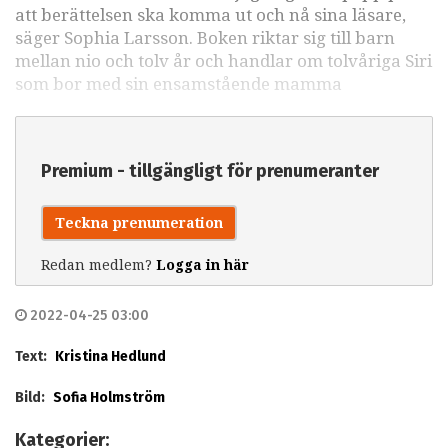
att berättelsen ska komma ut och nå sina läsare,
säger Sophia Larsson. Boken riktar sig till barn
mellan nio och tolv år och handlar om tolvåriga Siri
som bor med sin ensamstående mamma
Premium - tillgängligt för prenumeranter
Teckna prenumeration
Redan medlem?
Logga in här
2022-04-25 03:00
Text:
Kristina Hedlund
Bild:
Sofia Holmström
Kategorier: