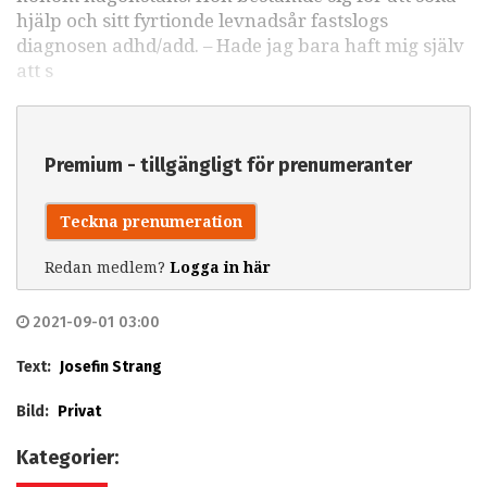
hjälp och sitt fyrtionde levnadsår fastslogs
diagnosen adhd/add. – Hade jag bara haft mig själv
att s
Premium - tillgängligt för prenumeranter
Teckna prenumeration
Redan medlem?
Logga in här
2021-09-01 03:00
Text:
Josefin Strang
Bild:
Privat
Kategorier: