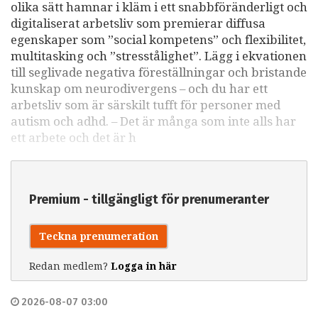
olika sätt hamnar i kläm i ett snabbföränderligt och
digitaliserat arbetsliv som premierar diffusa
egenskaper som ”social kompetens” och flexibilitet,
multitasking och ”stresstålighet”. Lägg i ekvationen
till seglivade negativa föreställningar och bristande
kunskap om neurodivergens – och du har ett
arbetsliv som är särskilt tufft för personer med
autism och adhd. – Det är många som inte alls har
ett arbete och det är h
Premium - tillgängligt för prenumeranter
Teckna prenumeration
Redan medlem?
Logga in här
2026-08-07 03:00