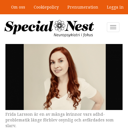
Hoppa
Om oss
Cookiepolicy
Prenumeration
Logga in
till
”Jobbet gick bra – just därför togs
huvudinnehåll
stödet bort”
Toggle
navigat
Frida Larsson är en av många kvinnor vars adhd-
problematik länge förblev osynlig och avfärdades som
slarv.