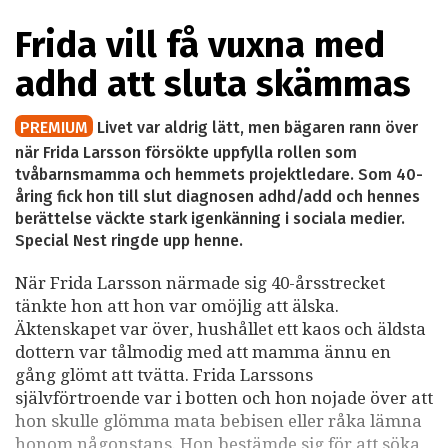
Frida vill få vuxna med
adhd att sluta skämmas
PREMIUM
Livet var aldrig lätt, men bägaren rann över
när Frida Larsson försökte uppfylla rollen som
tvåbarnsmamma och hemmets projektledare. Som 40-
åring fick hon till slut diagnosen adhd/add och hennes
berättelse väckte stark igenkänning i sociala medier.
Special Nest ringde upp henne.
När Frida Larsson närmade sig 40-årsstrecket
tänkte hon att hon var omöjlig att älska.
Äktenskapet var över, hushållet ett kaos och äldsta
dottern var tålmodig med att mamma ännu en
gång glömt att tvätta. Frida Larssons
självförtroende var i botten och hon nojade över att
hon skulle glömma mata bebisen eller råka lämna
honom någonstans. Hon bestämde sig för att söka