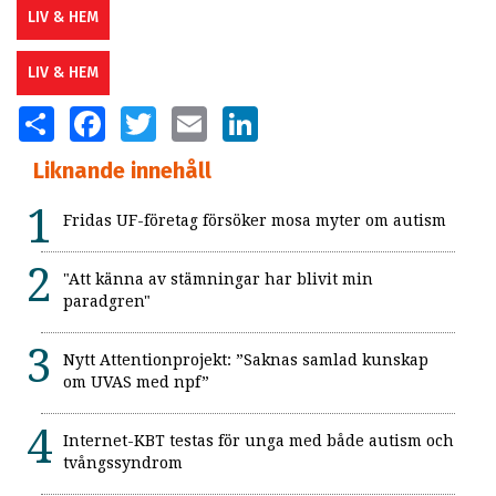
LIV & HEM
LIV & HEM
SHARE
FACEBOOK
TWITTER
EMAIL
LINKEDIN
Liknande innehåll
Fridas UF-företag försöker mosa myter om autism
"Att känna av stämningar har blivit min
paradgren"
Nytt Attentionprojekt: ”Saknas samlad kunskap
om UVAS med npf”
Internet-KBT testas för unga med både autism och
tvångssyndrom