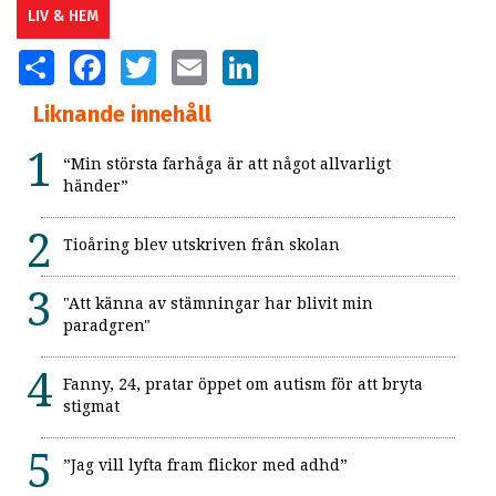
LIV & HEM
SHARE
FACEBOOK
TWITTER
EMAIL
LINKEDIN
Liknande innehåll
“Min största farhåga är att något allvarligt
händer”
Tioåring blev utskriven från skolan
"Att känna av stämningar har blivit min
paradgren"
Fanny, 24, pratar öppet om autism för att bryta
stigmat
”Jag vill lyfta fram flickor med adhd”