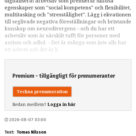
digitaliserat arbetsliv som premierar diffusa
egenskaper som ”social kompetens” och flexibilitet,
multitasking och ”stresstålighet”. Lägg i ekvationen
till seglivade negativa föreställningar och bristande
kunskap om neurodivergens – och du har ett
arbetsliv som är särskilt tufft för personer med
autism och adhd. – Det är många som inte alls har
ett arbete och det är h
Premium - tillgängligt för prenumeranter
Teckna prenumeration
Redan medlem?
Logga in här
2026-08-07 03:00
Text:
Tomas Nilsson