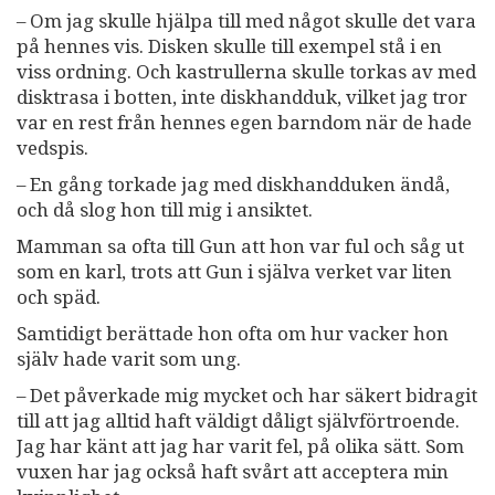
– Om jag skulle hjälpa till med något skulle det vara
på hennes vis. Disken skulle till exempel stå i en
viss ordning. Och kastrullerna skulle torkas av med
disktrasa i botten, inte diskhandduk, vilket jag tror
var en rest från hennes egen barndom när de hade
vedspis.
– En gång torkade jag med diskhandduken ändå,
och då slog hon till mig i ansiktet.
Mamman sa ofta till Gun att hon var ful och såg ut
som en karl, trots att Gun i själva verket var liten
och späd.
Samtidigt berättade hon ofta om hur vacker hon
själv hade varit som ung.
– Det påverkade mig mycket och har säkert bidragit
till att jag alltid haft väldigt dåligt självförtroende.
Jag har känt att jag har varit fel, på olika sätt. Som
vuxen har jag också haft svårt att acceptera min