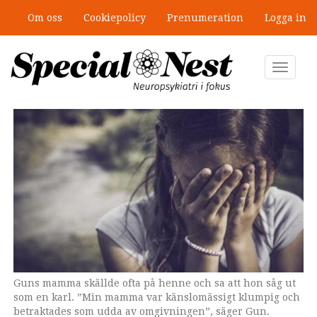
Hoppa
Om oss
Cookiepolicy
Prenumeration
Logga in
till
”Jobbet gick bra – just därför togs
huvudinnehåll
stödet bort”
Toggle
navigat
Guns mamma skällde ofta på henne och sa att hon såg ut
som en karl. ”Min mamma var känslomässigt klumpig och
betraktades som udda av omgivningen”, säger Gun.