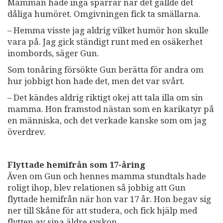
Mamman hade inga spärrar när det gällde det
dåliga humöret. Omgivningen fick ta smällarna.
– Hemma visste jag aldrig vilket humör hon skulle
vara på. Jag gick ständigt runt med en osäkerhet
inombords, säger Gun.
Som tonåring försökte Gun berätta för andra om
hur jobbigt hon hade det, men det var svårt.
– Det kändes aldrig riktigt okej att tala illa om sin
mamma. Hon framstod nästan som en karikatyr på
en människa, och det verkade kanske som om jag
överdrev.
Flyttade hemifrån som 17-åring
Även om Gun och hennes mamma stundtals hade
roligt ihop, blev relationen så jobbig att Gun
flyttade hemifrån när hon var 17 år. Hon begav sig
ner till Skåne för att studera, och fick hjälp med
flytten av sina äldre syskon.