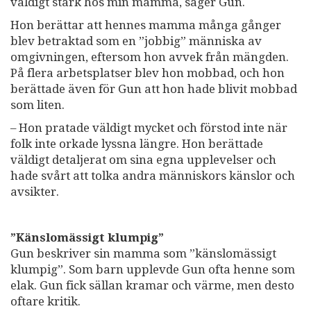
väldigt stark hos min mamma, säger Gun.
Hon berättar att hennes mamma många gånger
blev betraktad som en ”jobbig” människa av
omgivningen, eftersom hon avvek från mängden.
På flera arbetsplatser blev hon mobbad, och hon
berättade även för Gun att hon hade blivit mobbad
som liten.
– Hon pratade väldigt mycket och förstod inte när
folk inte orkade lyssna längre. Hon berättade
väldigt detaljerat om sina egna upplevelser och
hade svårt att tolka andra människors känslor och
avsikter.
”Känslomässigt klumpig”
Gun beskriver sin mamma som ”känslomässigt
klumpig”. Som barn upplevde Gun ofta henne som
elak. Gun fick sällan kramar och värme, men desto
oftare kritik.