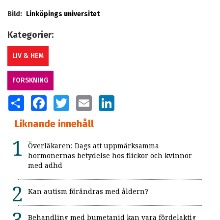
Bild:
Linköpings universitet
Kategorier:
LIV & HEM
FORSKNING
SHARE
FACEBOOK
TWITTER
EMAIL
LINKEDIN
Liknande innehåll
Överläkaren: Dags att uppmärksamma
hormonernas betydelse hos flickor och kvinnor
med adhd
Kan autism förändras med åldern?
Behandling med bumetanid kan vara fördelaktig