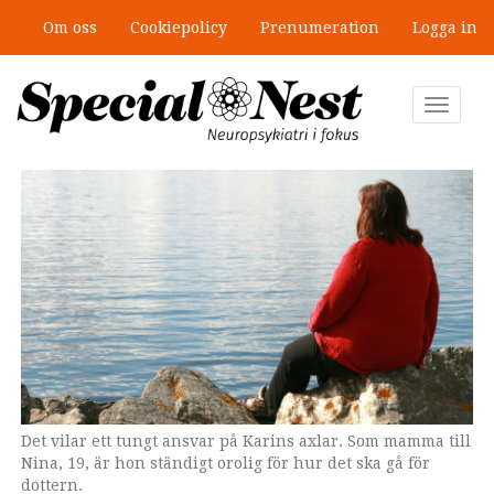
Hoppa
Om oss
Cookiepolicy
Prenumeration
Logga in
till
”Jobbet gick bra – just därför togs
huvudinnehåll
stödet bort”
Toggle
navigat
Det vilar ett tungt ansvar på Karins axlar. Som mamma till
Nina, 19, är hon ständigt orolig för hur det ska gå för
dottern.