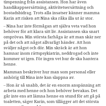
timpenning från assistansen. Hon har även
handikappsersättning, aktivitetsersättning och
bostadsbidrag. Trots alla insatser känner mamma
Karin att risken att Nina ska råka illa ut är stor.
– Nina har inte förmågan att själva veta vad hon
behöver för att klara sitt liv. Assistansen ska snart
omprövas. Min största farhåga är att man skär ner
på det och att något allvarligt händer. Att hon
sväljer något och dör. Min skräck är att hon
hamnar inom rättspsykiatrin, neddrogad och inte
kommer ut igen. För ingen vet hur de ska hantera
henne.
Mamman beskriver hur man som personal eller
anhörig till Nina inte kan slappna av.
– Hon är så snabb, det är en enorm anspänning att
arbeta med henne och hon behöver bevakas. Det
går inte ens att lämna henne en stund för att gå på
toaletten, säger Karin, som tillägger att det största