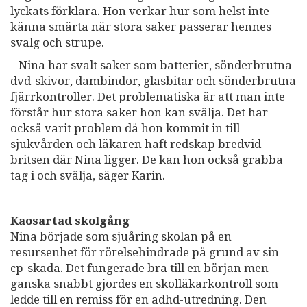
lyckats förklara. Hon verkar hur som helst inte
känna smärta när stora saker passerar hennes
svalg och strupe.
– Nina har svalt saker som batterier, sönderbrutna
dvd-skivor, dambindor, glasbitar och sönderbrutna
fjärrkontroller. Det problematiska är att man inte
förstår hur stora saker hon kan svälja. Det har
också varit problem då hon kommit in till
sjukvården och läkaren haft redskap bredvid
britsen där Nina ligger. De kan hon också grabba
tag i och svälja, säger Karin.
Kaosartad skolgång
Nina började som sjuåring skolan på en
resursenhet för rörelsehindrade på grund av sin
cp-skada. Det fungerade bra till en början men
ganska snabbt gjordes en skolläkarkontroll som
ledde till en remiss för en adhd-utredning. Den