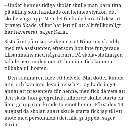
– Under hennes tidiga skolår skulle man bara titta
på allting som handlade om hennes styrkor, det
skulle väga upp. Men det funkade bara till dess att
kraven ökade, vilket har lett till att allt fullkomligt
har havererat, säger Karin.
Sista året på resursenheten satt Nina i en skrubb
med två assistenter, eftersom hon inte fungerade
tillsammans med några barn. På skolavslutningen
talade personalen om att hon inte fick komma
tillbaka till hösten.
– Den sommaren blev ett helvete. Min dotter kunde
inte, och kan inte, leva i ovisshet. Jag hade inget
annat att presentera för henne, men fick då veta att
den skola hon geografiskt tillhörde skulle starta en
liten grupp som kunde ta emot henne. Först den 14
augusti då skolan snart skulle starta fick jag till ett
möte med personalen i den lilla gruppen, säger
Karin.