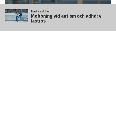
Nästa artikel
Mobbning vid autism och adhd: 4
lästips
Genrebild från Shutterstock.
Mobbning vid autism och
adhd: 4 lästips
Elever med neuropsykiatriska diagnoser som adhd och
autism är dubbelt så utsatta för mobbning i skolan och
på nätet, något som enligt organisationen Friends kan
leda till både sämre skolresultat och psykisk ohälsa.