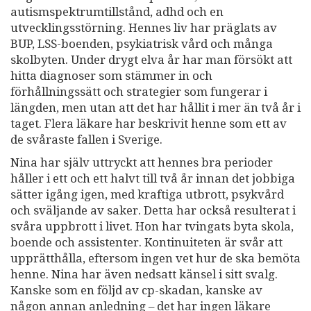
autismspektrumtillstånd, adhd och en
utvecklingsstörning. Hennes liv har präglats av
BUP, LSS-boenden, psykiatrisk vård och många
skolbyten. Under drygt elva år har man försökt att
hitta diagnoser som stämmer in och
förhållningssätt och strategier som fungerar i
längden, men utan att det har hållit i mer än två år i
taget. Flera läkare har beskrivit henne som ett av
de svåraste fallen i Sverige.
Nina har själv uttryckt att hennes bra perioder
håller i ett och ett halvt till två år innan det jobbiga
sätter igång igen, med kraftiga utbrott, psykvård
och sväljande av saker. Detta har också resulterat i
svåra uppbrott i livet. Hon har tvingats byta skola,
boende och assistenter. Kontinuiteten är svår att
upprätthålla, eftersom ingen vet hur de ska bemöta
henne. Nina har även nedsatt känsel i sitt svalg.
Kanske som en följd av cp-skadan, kanske av
någon annan anledning – det har ingen läkare