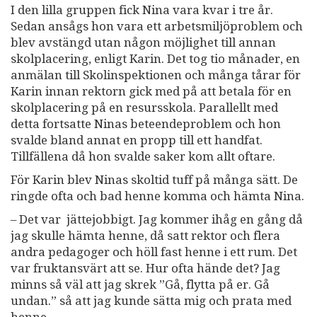
I den lilla gruppen fick Nina vara kvar i tre år.
Sedan ansågs hon vara ett arbetsmiljöproblem och
blev avstängd utan någon möjlighet till annan
skolplacering, enligt Karin. Det tog tio månader, en
anmälan till Skolinspektionen och många tårar för
Karin innan rektorn gick med på att betala för en
skolplacering på en resursskola. Parallellt med
detta fortsatte Ninas beteendeproblem och hon
svalde bland annat en propp till ett handfat.
Tillfällena då hon svalde saker kom allt oftare.
För Karin blev Ninas skoltid tuff på många sätt. De
ringde ofta och bad henne komma och hämta Nina.
– Det var jättejobbigt. Jag kommer ihåg en gång då
jag skulle hämta henne, då satt rektor och flera
andra pedagoger och höll fast henne i ett rum. Det
var fruktansvärt att se. Hur ofta hände det? Jag
minns så väl att jag skrek ”Gå, flytta på er. Gå
undan.” så att jag kunde sätta mig och prata med
henne.