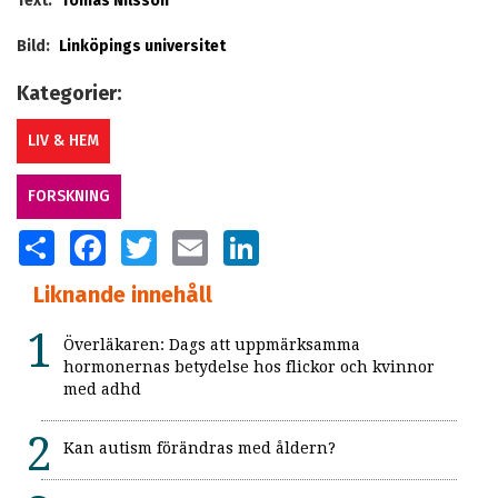
Text:
Tomas Nilsson
Bild:
Linköpings universitet
Kategorier:
LIV & HEM
FORSKNING
SHARE
FACEBOOK
TWITTER
EMAIL
LINKEDIN
Liknande innehåll
Överläkaren: Dags att uppmärksamma
hormonernas betydelse hos flickor och kvinnor
med adhd
Kan autism förändras med åldern?