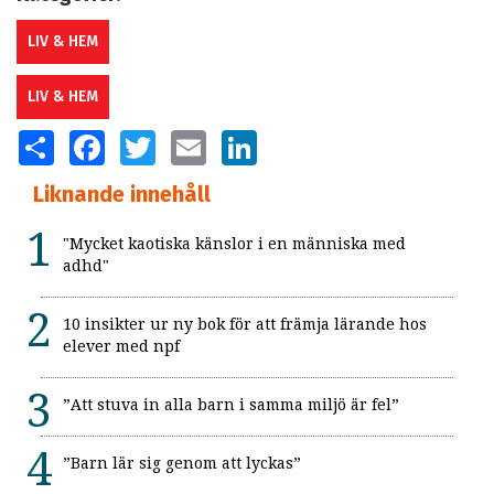
LIV & HEM
LIV & HEM
SHARE
FACEBOOK
TWITTER
EMAIL
LINKEDIN
Liknande innehåll
"Mycket kaotiska känslor i en människa med
adhd"
10 insikter ur ny bok för att främja lärande hos
elever med npf
”Att stuva in alla barn i samma miljö är fel”
”Barn lär sig genom att lyckas”