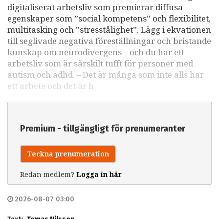
digitaliserat arbetsliv som premierar diffusa
egenskaper som ”social kompetens” och flexibilitet,
multitasking och ”stresstålighet”. Lägg i ekvationen
till seglivade negativa föreställningar och bristande
kunskap om neurodivergens – och du har ett
arbetsliv som är särskilt tufft för personer med
autism och adhd. – Det är många som inte alls har
ett arbete och det är h
Premium - tillgängligt för prenumeranter
Teckna prenumeration
Redan medlem?
Logga in här
2026-08-07 03:00