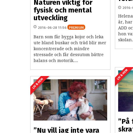
Naturen viktig för
2016-
fysisk och mental
utveckling
Helena
år, har
2016-06-28 11:56
PREMIUM
ADD oc
hon var
Barn som får bygga kojor och leka
skolan.
ute bland buskar och träd blir mer
koncentrerade och mindre
stressade och får dessutom bättre
balans och motorik....
LIV & HEM
LIV & HEM
”På 
skra
”Nu vill jag inte vara