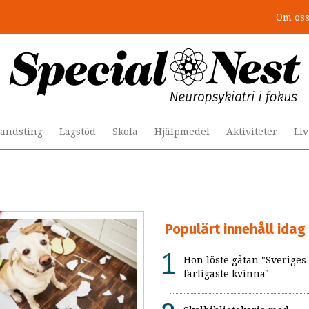
Om os
andsting
Lagstöd
Skola
Hjälpmedel
Aktiviteter
Li
Populärt innehåll idag
Hon löste gåtan "Sveriges
farligaste kvinna"