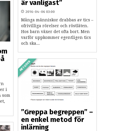
är vanligast”
2016-04-06 03:00
Många människor drabbas av tics –
ofrivilliga rörelser och röstläten.
Hos barn växer det ofta bort. Men
varför uppkommer egentligen tics
och ska...
som
på
METODER
rn
er i
n som
et,
”Greppa begreppen” –
en enkel metod för
inlärning