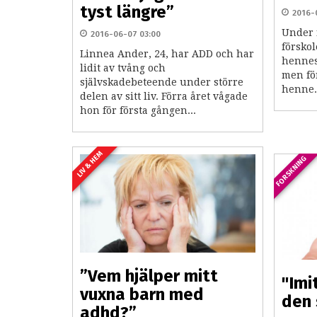
tyst längre”
2016-
Under f
2016-06-07 03:00
förskol
Linnea Ander, 24, har ADD och har
hennes
lidit av tvång och
men för
självskadebeteende under större
henne.
delen av sitt liv. Förra året vågade
hon för första gången...
LIV & HEM
FORSKNING
”Vem hjälper mitt
"Imi
vuxna barn med
den 
adhd?”