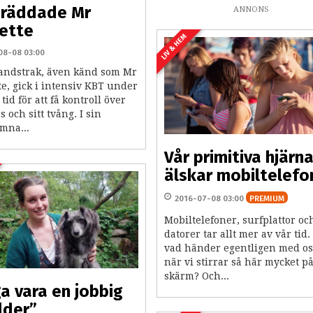
 räddade Mr
ANNONS
ette
LIV & HEM
08-08 03:00
Sandstrak, även känd som Mr
e, gick i intensiv KBT under
 tid för att få kontroll över
cs och sitt tvång. I sin
mna...
Vår primitiva hjärn
älskar mobiltelefo
2016-07-08 03:00
PREMIUM
Mobiltelefoner, surfplattor oc
datorer tar allt mer av vår tid
vad händer egentligen med os
när vi stirrar så här mycket p
skärm? Och...
a vara en jobbig
lder”