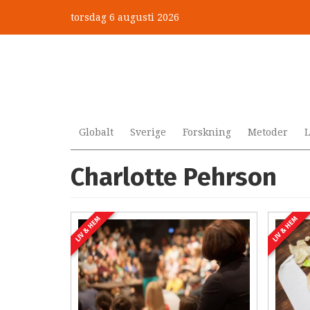
Hoppa
torsdag 6 augusti 2026
till
huvudinnehåll
Globalt
Sverige
Forskning
Metoder
L
Charlotte Pehrson
LIV & HEM
LIV & HEM