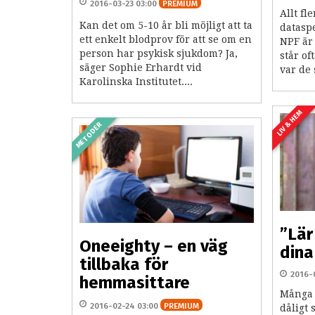
2016-03-23 03:00
PREMIUM
Allt fl
Kan det om 5-10 år bli möjligt att ta
datasp
ett enkelt blodprov för att se om en
NPF är 
person har psykisk sjukdom? Ja,
står of
säger Sophie Erhardt vid
var de 
Karolinska Institutet....
LIV & HEM
METODER
”Lär
Oneeighty – en väg
dina
tillbaka för
2016-
hemmasittare
Många 
2016-02-24 03:00
PREMIUM
dåligt 