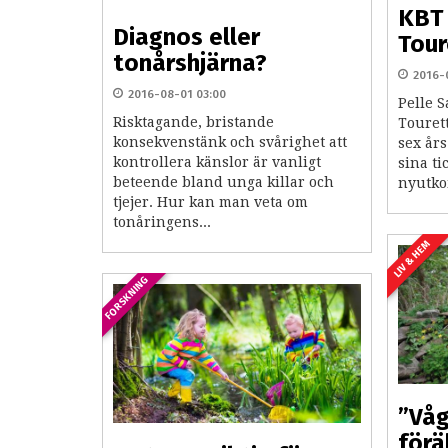
KBT
Diagnos eller
Tour
tonårshjärna?
2016-
2016-08-01 03:00
Pelle 
Risktagande, bristande
Tourett
konsekvenstänk och svårighet att
sex års
kontrollera känslor är vanligt
sina ti
beteende bland unga killar och
nyutko
tjejer. Hur kan man veta om
tonåringens...
LIV & HEM
FORSKNING
”Våg
förä