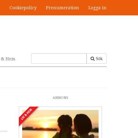
s
Cookiepolicy
Prenumeration
Logga in
v & Hem
Sök
ANNONS
LIV & HEM