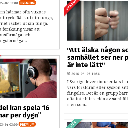
LIV & HEM
05-02 03:00
PREMIUM
rn härmar ofta vuxnas
uttryck. Räck ut din tunga,
net räcker ut sin tunga.
 forskning visar att
ionsförmåga och
ingsförmåga...
"Att älska någon 
samhället ser ner 
är inte lätt"
2016-04-05 11:56
I Sverige lever tiotusentals ba
vars föräldrar eller syskon sitt
fängelse. Det är en grupp bar
ofta inte blir sedda av samhäll
men som...
del kan spela 16
ar per dygn”
LAGSTÖD
03-14 03:00
PREMIUM