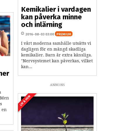
Kemikalier i vardagen
kan påverka minne
och inlärning
2016-08-03 03:00
PREMIUM
I vårt moderna samhälle utsätts vi
dagligen för en mängd skadliga
kemikalier. Barn är extra känsliga.
"Nervsystemet kan påverkas, vilket
a
kan...
ner
ANNONS
h
LIV & HEM
. Men
s
å en