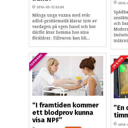
2016-
2016-05-12 03:00
Spädba
Många unga vuxna med svår
ansikts
adhd-problematik klarar inte av
och bar
vardagen på egen hand och bor
Modern
därför kvar hemma hos sina
imitat
föräldrar. Tillvaron kan bli...
inlärn
FORSKNING
LIV & HEM
“I framtiden kommer
”En 
ett blodprov kunna
timm
visa NPF”
2016-