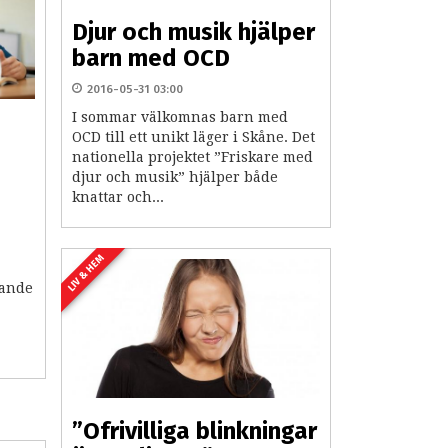
Djur och musik hjälper
barn med OCD
2016-05-31 03:00
I sommar välkomnas barn med
OCD till ett unikt läger i Skåne. Det
nationella projektet ”Friskare med
djur och musik” hjälper både
knattar och...
a
LIV & HEM
rande
”Ofrivilliga blinkningar