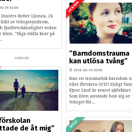
LIV & HEM
06-29 03:00
 Dunérs dotter Linnea, 24
 lidit av tvångssyndrom,
h ljudöverkänslighet sedan
 liten. "Våga ställa krav på
..
”Barndomstrauma
ANNONS
kan utlösa tvång”
2016-06-16 03:00
Kan en traumatisk barndom u
eller förvärra OCD? Enligt Ya
Ejner Lind är svaret självklart 
Som liten använde hon sig av
tvånget för...
förskolan
SKOLA
ttade de åt mig”