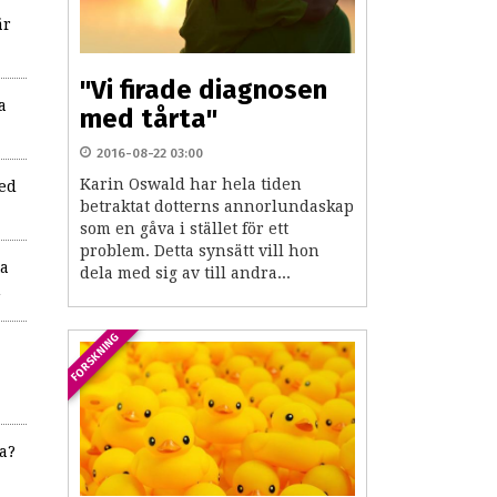
är
"Vi firade diagnosen
a
med tårta"
2016-08-22 03:00
Karin Oswald har hela tiden
ed
betraktat dotterns annorlundaskap
som en gåva i stället för ett
problem. Detta synsätt vill hon
ta
dela med sig av till andra...
n
FORSKNING
a?