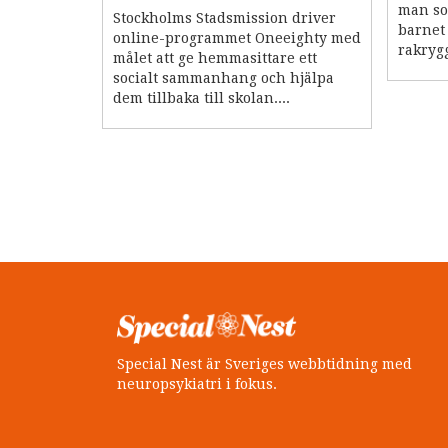
man so
Stockholms Stadsmission driver
barnet 
online-programmet Oneeighty med
rakrygg
målet att ge hemmasittare ett
socialt sammanhang och hjälpa
dem tillbaka till skolan....
Special Nest är Sveriges webbtidning med
neuropsykiatri i fokus.