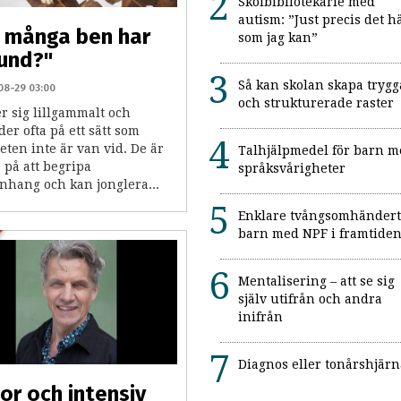
Skolbibliotekarie med
autism: ”Just precis det h
 många ben har
som jag kan”
und?"
Så kan skolan skapa trygg
08-29 03:00
och strukturerade raster
r sig lillgammalt och
er ofta på ett sätt som
eten inte är van vid. De är
Talhjälpmedel för barn m
 på att begripa
språksvårigheter
hang och kan jonglera...
Enklare tvångsomhänder
barn med NPF i framtide
Mentalisering – att se sig
själv utifrån och andra
inifrån
Diagnos eller tonårshjärn
r och intensiv