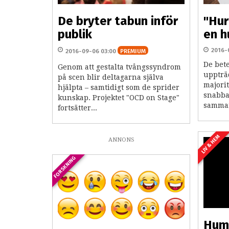
De bryter tabun inför
"Hur
publik
en h
2016-
2016-09-06 03:00
PREMIUM
De bete
Genom att gestalta tvångssyndrom
uppträd
på scen blir deltagarna själva
majorit
hjälpta – samtidigt som de sprider
snabba
kunskap. Projektet "OCD on Stage"
samman
fortsätter...
LIV & HEM
ANNONS
FORSKNING
Humo