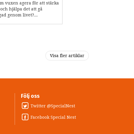
m vuxen agera för att stärka
och hjälpa det att gå
ad genom livet?...
Visa fler artiklar
Följ oss
Twitter @SpecialNest
Facebook Special Nest