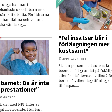
er unga hamnar i
elsmissbruk och barn med
särskilt utsatta. Föräldrarna
ta handfallna och vet inte
ska vända sig...
"Fel insatser blir i
förlängningen mer
kostsamt"
2016-02-29 11:56
Ska en person med autism få
boendestöd grundat på ”skäli
eller ”goda” levnadsvillkor? D
beror på vilken lagstiftning s
 barnet: Du är inte
tillämpas....
 prestationer”
02-29 03:00
barn med NPF lider av
självförtroende. Hur kan