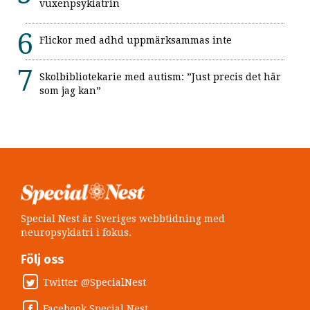
vuxenpsykiatrin
Flickor med adhd uppmärksammas inte
Skolbibliotekarie med autism: ”Just precis det här
som jag kan”
Special Nest är Sveriges webbtidning med
neuropsykiatri i fokus.
Följ oss
Twitter @SpecialNest
Facebook Special Nest