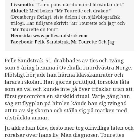
Livsmotto:
”Ta en paus när du minst förväntar det.”
Aktuell:
Med boken ”Mr Tourette och draken”
(Brombergs förlag), sista delen i en självbiografisk
trilogi. Har tidigare skrivit ”Mr Tourette och jag” och
”Mr Tourette on tour”.
Hemsida:
www.pellesandstrak.com
Facebook:
Pelle Sandstrak, Mr Tourette Och Jag
Pelle Sandstrak, 51, drabbades av tics och tvång
som 6-åring hemma i Ovehalla i nordvästra Norge.
Plötsligt började han härma klasskamrater och
lärare i skolan. Han gjorde pruttljud, försökte låta
som en val och kunde inte gå över trösklar utan att
först genomföra en särskild ritual. Varje gång han
såg ett flygplan på himlen kände han sig tvingad
att ta av sig skorna och ställa sig på marken med
utsträckta armar.
Ju äldre han blev, desto mer tog ofrivilliga läten och
rörelser över hans liv. Men diagnosen Tourettes