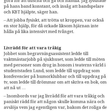
göra för att duscha och gå och handla. Jag lyssnade
på hans band konstant, och insåg att bandspelare
och KBT hjälpte, säger han.
– Att jobba fysiskt, att trötta ut kroppen, var också
en stor hjälp, för då orkade liksom hjärnan inte
hålla på lika intensivt med tvånget.
Livrädd för att vara tråkig
Jobbet som begravningsassistent ledde till
vaktmästarjobb på sjukhuset, som ledde till möten
med personer som drog in honom i teaterns värld i
studentstaden Lund, som ledde till uppdrag som
konferencier på humorklubbar och till uppdrag på
tv, som ledde till drömmar om att skriva en bok, om
att nå ut …
– Inombords var jag livrädd för att vara tråkig och
paniskt rädd för att någon skulle komma nära och
avslöja vem jag egentligen var, bakom det roliga de