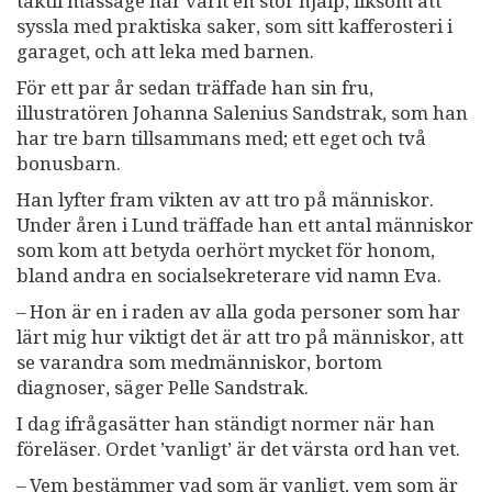
taktil massage har varit en stor hjälp, liksom att
syssla med praktiska saker, som sitt kafferosteri i
garaget, och att leka med barnen.
För ett par år sedan träffade han sin fru,
illustratören Johanna Salenius Sandstrak, som han
har tre barn tillsammans med; ett eget och två
bonusbarn.
Han lyfter fram vikten av att tro på människor.
Under åren i Lund träffade han ett antal människor
som kom att betyda oerhört mycket för honom,
bland andra en socialsekreterare vid namn Eva.
– Hon är en i raden av alla goda personer som har
lärt mig hur viktigt det är att tro på människor, att
se varandra som medmänniskor, bortom
diagnoser, säger Pelle Sandstrak.
I dag ifrågasätter han ständigt normer när han
föreläser. Ordet ’vanligt’ är det värsta ord han vet.
– Vem bestämmer vad som är vanligt, vem som är