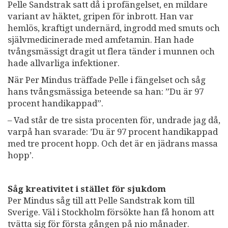
Pelle Sandstrak satt då i profängelset, en mildare
variant av häktet, gripen för inbrott. Han var
hemlös, kraftigt undernärd, ingrodd med smuts och
självmedicinerade med amfetamin. Han hade
tvångsmässigt dragit ut flera tänder i munnen och
hade allvarliga infektioner.
När Per Mindus träffade Pelle i fängelset och såg
hans tvångsmässiga beteende sa han: ”Du är 97
procent handikappad”.
– Vad står de tre sista procenten för, undrade jag då,
varpå han svarade: ’Du är 97 procent handikappad
med tre procent hopp. Och det är en jädrans massa
hopp’.
Såg kreativitet i stället för sjukdom
Per Mindus såg till att Pelle Sandstrak kom till
Sverige. Väl i Stockholm försökte han få honom att
tvätta sig för första gången på nio månader.