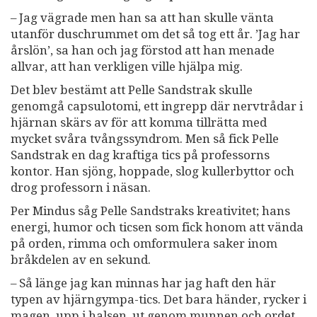
– Jag vägrade men han sa att han skulle vänta
utanför duschrummet om det så tog ett år. ’Jag har
årslön’, sa han och jag förstod att han menade
allvar, att han verkligen ville hjälpa mig.
Det blev bestämt att Pelle Sandstrak skulle
genomgå capsulotomi, ett ingrepp där nervtrådar i
hjärnan skärs av för att komma tillrätta med
mycket svåra tvångssyndrom. Men så fick Pelle
Sandstrak en dag kraftiga tics på professorns
kontor. Han sjöng, hoppade, slog kullerbyttor och
drog professorn i näsan.
Per Mindus såg Pelle Sandstraks kreativitet; hans
energi, humor och ticsen som fick honom att vända
på orden, rimma och omformulera saker inom
bråkdelen av en sekund.
– Så länge jag kan minnas har jag haft den här
typen av hjärngympa-tics. Det bara händer, rycker i
magen, upp i halsen, ut genom munnen och ordet