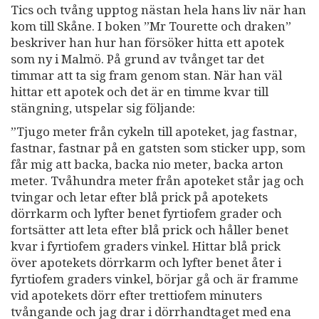
Tics och tvång upptog nästan hela hans liv när han
kom till Skåne. I boken ”Mr Tourette och draken”
beskriver han hur han försöker hitta ett apotek
som ny i Malmö. På grund av tvånget tar det
timmar att ta sig fram genom stan. När han väl
hittar ett apotek och det är en timme kvar till
stängning, utspelar sig följande:
”Tjugo meter från cykeln till apoteket, jag fastnar,
fastnar, fastnar på en gatsten som sticker upp, som
får mig att backa, backa nio meter, backa arton
meter. Tvåhundra meter från apoteket står jag och
tvingar och letar efter blå prick på apotekets
dörrkarm och lyfter benet fyrtiofem grader och
fortsätter att leta efter blå prick och håller benet
kvar i fyrtiofem graders vinkel. Hittar blå prick
över apotekets dörrkarm och lyfter benet åter i
fyrtiofem graders vinkel, börjar gå och är framme
vid apotekets dörr efter trettiofem minuters
tvångande och jag drar i dörrhandtaget med ena