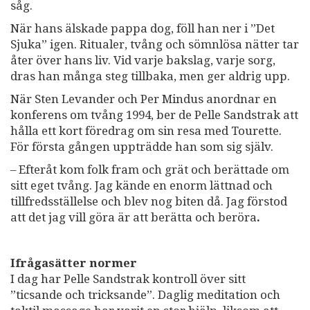
såg.
När hans älskade pappa dog, föll han ner i ”Det
Sjuka” igen. Ritualer, tvång och sömnlösa nätter tar
åter över hans liv. Vid varje bakslag, varje sorg,
dras han många steg tillbaka, men ger aldrig upp.
När Sten Levander och Per Mindus anordnar en
konferens om tvång 1994, ber de Pelle Sandstrak att
hålla ett kort föredrag om sin resa med Tourette.
För första gången uppträdde han som sig själv.
– Efteråt kom folk fram och grät och berättade om
sitt eget tvång. Jag kände en enorm lättnad och
tillfredsställelse och blev nog biten då. Jag förstod
att det jag vill göra är att berätta och beröra
.
Ifrågasätter normer
I dag har Pelle Sandstrak kontroll över sitt
”ticsande och tricksande”. Daglig meditation och