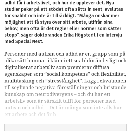
adhd får i arbetslivet, och hur de upplever det. Nya
studier pekar på att stödet ofta sätts in sent, avslutas
för snabbt och inte är tillräckligt. ”Många önskar mer
möjlighet att få styra över sitt arbete, utifrån sina
behov, men ofta är det regler eller normer som sätter
stopp”, säger doktoranden Erika Högstedt i en intervju
med Special Nest.
Personer med autism och adhd är en grupp som på
olika sätt hamnar i kläm i ett snabbföränderligt och
digitaliserat arbetsliv som premierar diffusa
egenskaper som ”social kompetens” och flexibilitet,
multitasking och ”stresstålighet”. Lägg i ekvationen
till seglivade negativa föreställningar och bristande
kunskap om neurodivergens – och du har ett
arbetsliv som är särskilt tufft för personer med
autism och adhd. – Det är många som inte alls har
ett arbete och det är h