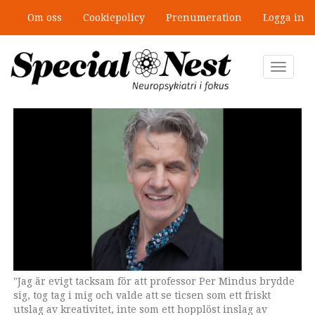
Hoppa
Om oss
Cookiepolicy
Prenumeration
Logga in
till
”Jobbet gick bra – just därför togs
huvudinnehåll
stödet bort”
Toggle
navigat
"Jag är evigt tacksam för att professor Per Mindus brydde
sig, tog tag i mig och valde att se ticsen som ett friskt
utslag av kreativitet, inte som ett hopplöst inslag av