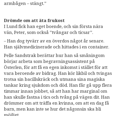
armbågen – stängt.”
Drömde om att äta frukost
I Lund fick han eget boende, och sin första nära
vän, Peter, som också ”tvångar och ticsar”.
– Han dog tyvärr av en överdos något år senare.
Han självmedicinerade och hittades i en container.
Pelle Sandstrak berättar hur han så småningom
börjar arbeta som begravningsassistent på
Österlen, för att få en egen inkomst i stället för att
vara beroende av bidrag. Han kör likbil och tvingas
trotsa sin bacillskräck och utmana sina magiska
tankar kring sjukdom och död. Han får gå upp flera
timmar innan jobbet, så att han har marginal om
han skulle fastna i tics och tvång på vägen dit. Han
drömmer om att träffa en kvinna, om att en dag få
barn, men kan inte se hur det någonsin ska bli
möjligt.