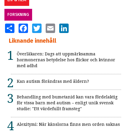
FORSKNING
SHARE
FACEBOOK
TWITTER
EMAIL
LINKEDIN
Liknande innehåll
Överläkaren: Dags att uppmärksamma
hormonernas betydelse hos flickor och kvinnor
med adhd
Kan autism förändras med åldern?
Behandling med bumetanid kan vara fördelaktig
för vissa barn med autism – enligt unik svensk
studie: "Ett värdefullt framsteg"
Alexitymi: När känslorna finns men orden saknas