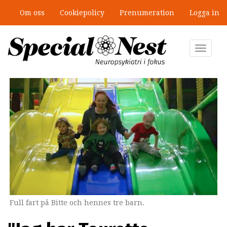
Hoppa
Om oss
Cookiepolicy
Prenumeration
Logga in
till
”Jobbet gick bra – just därför togs
huvudinnehåll
stödet bort”
Toggle
navigat
Full fart på Bitte och hennes tre barn.