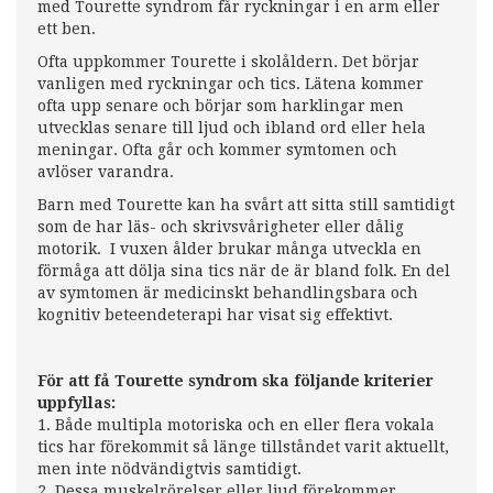
med Tourette syndrom får ryckningar i en arm eller
ett ben.
Ofta uppkommer Tourette i skolåldern. Det börjar
vanligen med ryckningar och tics. Lätena kommer
ofta upp senare och börjar som harklingar men
utvecklas senare till ljud och ibland ord eller hela
meningar. Ofta går och kommer symtomen och
avlöser varandra.
Barn med Tourette kan ha svårt att sitta still samtidigt
som de har läs- och skrivsvårigheter eller dålig
motorik. I vuxen ålder brukar många utveckla en
förmåga att dölja sina tics när de är bland folk. En del
av symtomen är medicinskt behandlingsbara och
kognitiv beteendeterapi har visat sig effektivt.
För att få Tourette syndrom ska följande kriterier
uppfyllas:
1. Både multipla motoriska och en eller flera vokala
tics har förekommit så länge tillståndet varit aktuellt,
men inte nödvändigtvis samtidigt.
2. Dessa muskelrörelser eller ljud förekommer