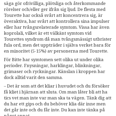
säga gör ofrivilliga, plötsliga och återkommande
rörelser och/eller ger ifrån sig ljud. De flesta med
Tourette har också svårt att koncentrera sig, är
överaktiva, har svårt att kontrollera sina impulser
eller har tvångsrelaterade symtom. Vissa har även
koprolali, vilket är ett välkänt symtom vid
Tourettes syndrom då man tvångsmässigt utbrister
fula ord, men det uppträder i själva verket bara för
en minoritet (5-15%) av personerna med Tourette.
För Bitte har symtomen sett olika ut under olika
perioder. Fnysningar, harklingar, blinkningar,
grimaser och ryckningar. Känslan i kroppen har
dock alltid varit den samma.
– Det är som att det kliar i huvudet och du försöker
få kliet i hjärnan att sluta. Om man låter bli att ha
tics vet man inte var man ska ta vägen. Tänk dig att
du har ett gips och du behöver klia där inne men
det går inte och du får inte. Du kan inte tänka på
något annat.