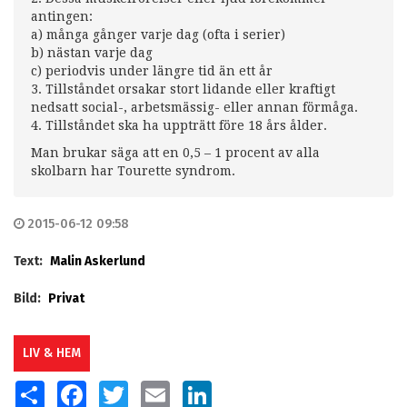
antingen:
a) många gånger varje dag (ofta i serier)
b) nästan varje dag
c) periodvis under längre tid än ett år
3. Tillståndet orsakar stort lidande eller kraftigt
nedsatt social-, arbetsmässig- eller annan förmåga.
4. Tillståndet ska ha uppträtt före 18 års ålder.
Man brukar säga att en 0,5 – 1 procent av alla
skolbarn har Tourette syndrom.
2015-06-12 09:58
Text:
Malin Askerlund
Bild:
Privat
LIV & HEM
SHARE
FACEBOOK
TWITTER
EMAIL
LINKEDIN