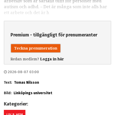
arbetsliv som är särskilt tufft för personer med
autism och adhd. – Det är många som inte alls har
ett arbete och det är h
Premium - tillgängligt för prenumeranter
Teckna prenumeration
Redan medlem?
Logga in här
2026-08-07 03:00
Text:
Tomas Nilsson
Bild:
Linköpings universitet
Kategorier:
LIV & HEM