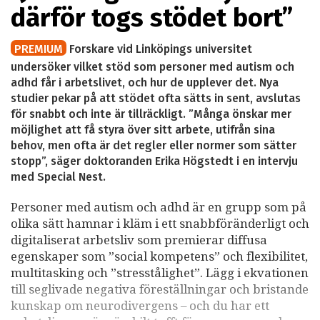
därför togs stödet bort”
PREMIUM
Forskare vid Linköpings universitet
undersöker vilket stöd som personer med autism och
adhd får i arbetslivet, och hur de upplever det. Nya
studier pekar på att stödet ofta sätts in sent, avslutas
för snabbt och inte är tillräckligt. ”Många önskar mer
möjlighet att få styra över sitt arbete, utifrån sina
behov, men ofta är det regler eller normer som sätter
stopp”, säger doktoranden Erika Högstedt i en intervju
med Special Nest.
Personer med autism och adhd är en grupp som på
olika sätt hamnar i kläm i ett snabbföränderligt och
digitaliserat arbetsliv som premierar diffusa
egenskaper som ”social kompetens” och flexibilitet,
multitasking och ”stresstålighet”. Lägg i ekvationen
till seglivade negativa föreställningar och bristande
kunskap om neurodivergens – och du har ett