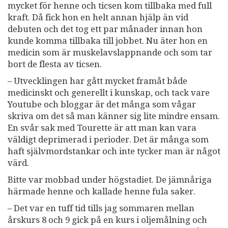
mycket för henne och ticsen kom tillbaka med full
kraft. Då fick hon en helt annan hjälp än vid
debuten och det tog ett par månader innan hon
kunde komma tillbaka till jobbet. Nu äter hon en
medicin som är muskelavslappnande och som tar
bort de flesta av ticsen.
– Utvecklingen har gått mycket framåt både
medicinskt och generellt i kunskap, och tack vare
Youtube och bloggar är det många som vågar
skriva om det så man känner sig lite mindre ensam.
En svår sak med Tourette är att man kan vara
väldigt deprimerad i perioder. Det är många som
haft självmordstankar och inte tycker man är något
värd.
Bitte var mobbad under högstadiet. De jämnåriga
härmade henne och kallade henne fula saker.
– Det var en tuff tid tills jag sommaren mellan
årskurs 8 och 9 gick på en kurs i oljemålning och