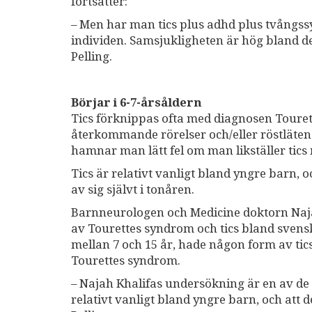
fortsätter:
– Men har man tics plus adhd plus tvångss
individen. Samsjukligheten är hög bland d
Pelling.
Börjar i 6-7-årsåldern
Tics förknippas ofta med diagnosen Tourett
återkommande rörelser och/eller röstläten
hamnar man lätt fel om man likställer tics
Tics är relativt vanligt bland yngre barn, 
av sig självt i tonåren.
Barnneurologen och Medicine doktorn Naja
av Tourettes syndrom och tics bland svens
mellan 7 och 15 år, hade någon form av tics
Tourettes syndrom.
– Najah Khalifas undersökning är en av de b
relativt vanligt bland yngre barn, och att