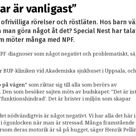
gar är vanligast”
frivilliga rörelser och röstläten. Hos barn vä
 man göra något åt det? Special Nest har tal
som möter många med NPF.
h NPF-diagnoser som något negativt och problematiskt, s
r BUP-kliniken vid Akademiska sjukhuset i Uppsala, oc
p på vägen”
som riktar sig till alla som berörs av
 Den som besöker sajten möts av budskapet: ”Det är int
funktionshindrad’. Det är brister i miljön som skapar
et nödvändigtvis är något negativt. Vi har alla det här i
ite i ögonlocken när man är stressad. Många framstående
ersom deras motorik är så på hugget, säger Henrik Pelli