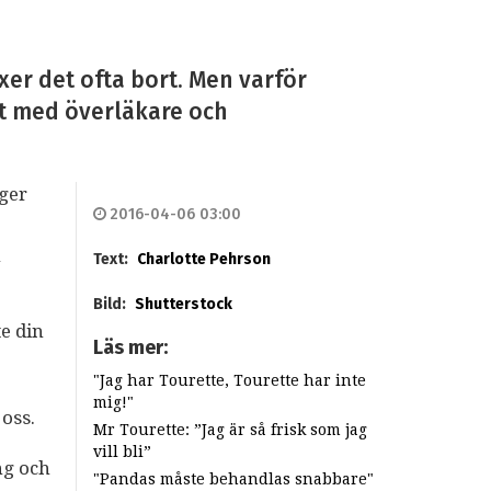
xer det ofta bort. Men varför
at med överläkare och
äger
2016-04-06 03:00
h
Text:
Charlotte Pehrson
Bild:
Shutterstock
e din
Läs mer:
"Jag har Tourette, Tourette har inte
mig!"
 oss.
Mr Tourette: ”Jag är så frisk som jag
vill bli”
ng och
"Pandas måste behandlas snabbare"