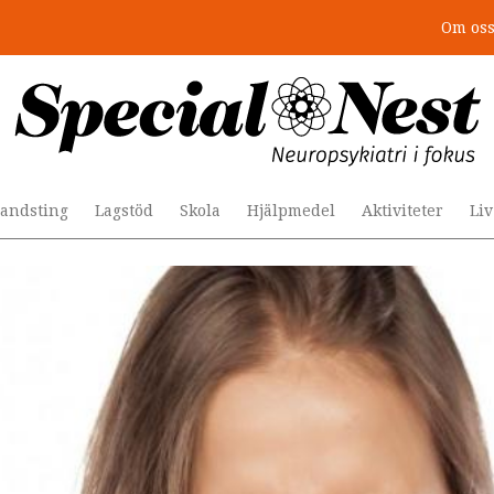
Om os
andsting
Lagstöd
Skola
Hjälpmedel
Aktiviteter
Li