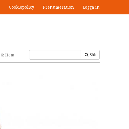
s
Cookiepolicy
Prenumeration
Logga in
v & Hem
Sök