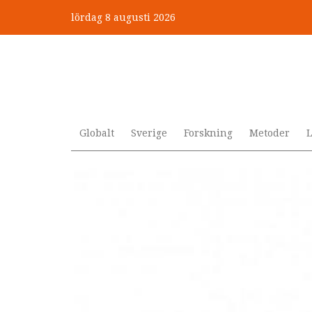
Hoppa
lördag 8 augusti 2026
till
huvudinnehåll
Globalt
Sverige
Forskning
Metoder
L