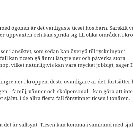
med ögonen är det vanligaste ticset hos barn. Särskilt v
der uppväxten och kan sprida sig till olika områden i kr
er i ansiktet, som sedan kan övergå till ryckningar i
fall kan ticsen gå ännu längre ner och påverka stora
op, vilket naturligtvis kan vara mycket jobbigt, säger 
 längre ner i kroppen, desto ovanligare är det, fortsätter
gen – familj, vänner och skolpersonal – kan göra att int
 självt. I de allra flesta fall försvinner ticsen i tonåren.
om det är sällsynt. Ticsen kan komma i samband med sj