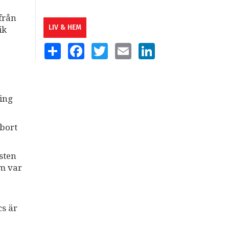
från
LIV & HEM
ik
SHARE
FACEBOOK
TWITTER
EMAIL
LINKEDIN
ling
 bort
sten
om var
cs är