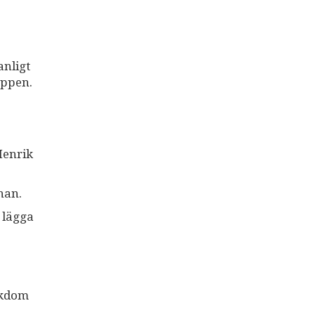
anligt
oppen.
Henrik
 han.
e lägga
ukdom