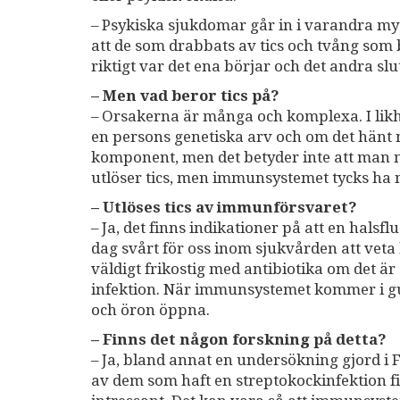
– Psykiska sjukdomar går in i varandra myc
att de som drabbats av tics och tvång som b
riktigt var det ena börjar och det andra slu
– Men vad beror tics på?
– Orsakerna är många och komplexa. I likh
en persons genetiska arv och om det hänt n
komponent, men det betyder inte att man mås
utlöser tics, men immunsystemet tycks ha m
– Utlöses tics av immunförsvaret?
– Ja, det finns indikationer på att en halsfl
dag svårt för oss inom sjukvården att veta
väldigt frikostig med antibiotika om det ä
infektion. När immunsystemet kommer i gu
och öron öppna.
– Finns det någon forskning på detta?
– Ja, bland annat en undersökning gjord i F
av dem som haft en streptokockinfektion f