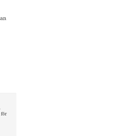
kan
.
 för