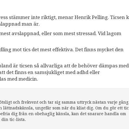
tress stämmer inte riktigt, menar Henrik Pelling. Ticsen 
slappnad man är.
mest avslappnad, eller som mest stressad. Vid lagom
ling mot tics det mest effektiva. Det finns mycket den
. Ibland är ticsen så allvarliga att de behöver dämpas med
att det finns en samsjukliget med adhd eller
as med medicin.
ötsligt och frekvent och tar sig samma uttryck nästan varje gång
n lättnadskänsla, ungefär som när du kliat dig. Om du gör ett tic
t befria dig från en obehaglig känsla, kan det snarare handla om
din tic-lista.