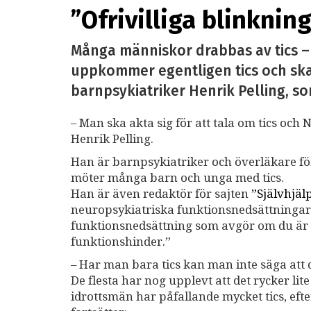
”Ofrivilliga blinknin
Många människor drabbas av tics – o
uppkommer egentligen tics och ska
barnpsykiatriker Henrik Pelling, 
– Man ska akta sig för att tala om tics oc
Henrik Pelling.
Han är barnpsykiatriker och överläkare fö
möter många barn och unga med tics.
Han är även redaktör för sajten
”Självhjäl
neuropsykiatriska funktionsnedsättningar.
funktionsnedsättning som avgör om du är ’
funktionshinder.”
– Har man bara tics kan man inte säga att d
De flesta har nog upplevt att det rycker l
idrottsmän har påfallande mycket tics, eft