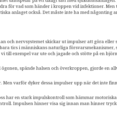
emet samspelar på ett dåligt sätt med sjukdomsanlagen.
ndra för vad som händer i kroppen vid infektioner. Men t
etiska anlaget också. Det måste inte ha med någonting 
rnan och nervsystemet skickar ut impulser att göra eller
nkbara tics i människans naturliga försvarsmekanismer,
vi till exempel var ute och jagade och stötte på en björn
d ögonen, spände halsen och överkroppen, gjorde en all
r. Men varför dyker dessa impulser upp när det inte fin
 av oss har en stark impulskontroll som hämmar motoriska
ntroll. Impulsen hinner visa sig innan man hinner tryc