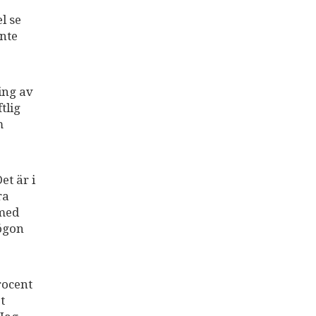
l se
inte
ing av
tlig
m
et är i
ra
 med
ögon
rocent
t