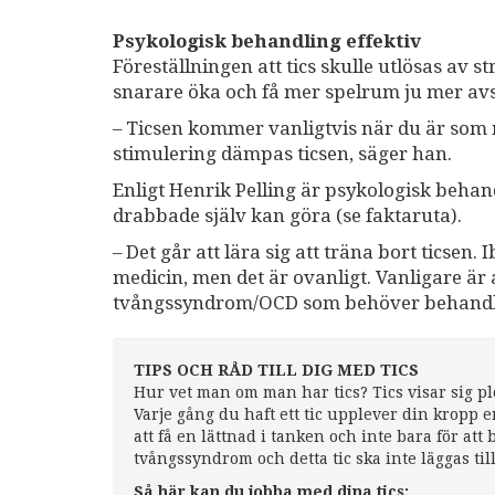
Psykologisk behandling effektiv
Föreställningen att tics skulle utlösas av s
snarare öka och få mer spelrum ju mer av
– Ticsen kommer vanligtvis när du är som 
stimulering dämpas ticsen, säger han.
Enligt Henrik Pelling är psykologisk behand
drabbade själv kan göra (se faktaruta).
– Det går att lära sig att träna bort ticsen
medicin, men det är ovanligt. Vanligare är 
tvångssyndrom/OCD som behöver behandl
TIPS OCH RÅD TILL DIG MED TICS
Hur vet man om man har tics? Tics visar sig pl
Varje gång du haft ett tic upplever din kropp e
att få en lättnad i tanken och inte bara för at
tvångssyndrom och detta tic ska inte läggas till 
Så här kan du jobba med dina tics: