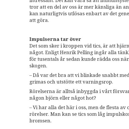
intressant. Det kan vara så att immunsyst
tror att en del av oss är mer känsliga än a
kan naturligtvis utlösas enbart av det gen
att göra.
Impulserna tar över
Det som sker i kroppen vid tics, är att hjä
något. Enligt Henrik Pelling ingår alla tä
för tusentals år sedan kunde rädda oss när 
skogen.
– Då var det bra att vi blinkade snabbt me
grimas och utstötte ett varningsrop.
Rörelserna är alltså inbyggda i vårt försva
någon björn eller något hot?
– Vi har alla det här i oss, men de flesta
rörelser. Man kan se tics som låg impulsko
bromsen.