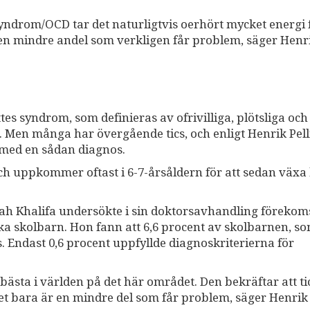
yndrom/OCD tar det naturligtvis oerhört mycket energi 
en mindre andel som verkligen får problem, säger Henr
es syndrom, som definieras av ofrivilliga, plötsliga och
. Men många har övergående tics, och enligt Henrik Pel
 med en sådan diagnos.
och uppkommer oftast i 6-7-årsåldern för att sedan växa
h Khalifa undersökte i sin doktorsavhandling förekom
ka skolbarn. Hon fann att 6,6 procent av skolbarnen, s
. Endast 0,6 procent uppfyllde diagnoskriterierna för
ästa i världen på det här området. Den bekräftar att ti
 det bara är en mindre del som får problem, säger Henrik