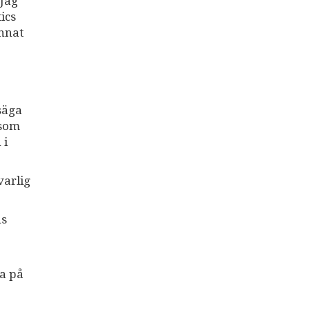
 Jag
ics
annat
 säga
 som
 i
varlig
ns
ka på