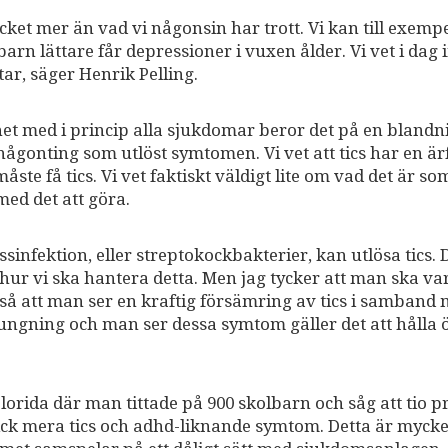
ket mer än vad vi någonsin har trott. Vi kan till exempe
arn lättare får depressioner i vuxen ålder. Vi vet i dag 
tar, säger Henrik Pelling.
et med i princip alla sjukdomar beror det på en blandn
ågonting som utlöst symtomen. Vi vet att tics har en ärf
te få tics. Vi vet faktiskt väldigt lite om vad det är so
ed det att göra.
ussinfektion, eller streptokockbakterier, kan utlösa tics. D
 hur vi ska hantera detta. Men jag tycker att man ska va
r så att man ser en kraftig försämring av tics i samband
ngning och man ser dessa symtom gäller det att hålla 
lorida där man tittade på 900 skolbarn och såg att tio p
ick mera tics och adhd-liknande symtom. Detta är mycke