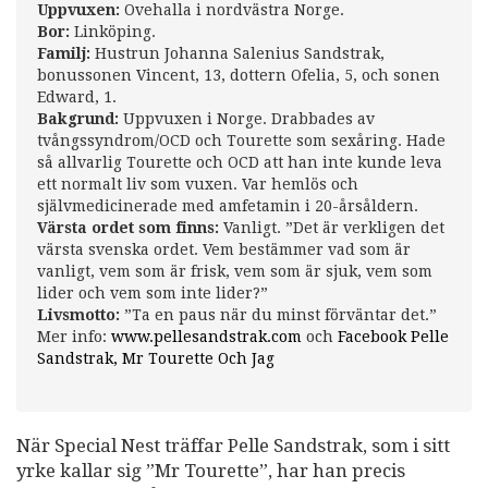
Uppvuxen:
Ovehalla i nordvästra Norge.
Bor:
Linköping.
Familj:
Hustrun Johanna Salenius Sandstrak,
bonussonen Vincent, 13, dottern Ofelia, 5, och sonen
Edward, 1.
Bakgrund:
Uppvuxen i Norge. Drabbades av
tvångssyndrom/OCD och Tourette som sexåring. Hade
så allvarlig Tourette och OCD att han inte kunde leva
ett normalt liv som vuxen. Var hemlös och
självmedicinerade med amfetamin i 20-årsåldern.
Värsta ordet som finns:
Vanligt. ”Det är verkligen det
värsta svenska ordet. Vem bestämmer vad som är
vanligt, vem som är frisk, vem som är sjuk, vem som
lider och vem som inte lider?”
Livsmotto:
”Ta en paus när du minst förväntar det.”
Mer info:
www.pellesandstrak.com
och
Facebook Pelle
Sandstrak, Mr Tourette Och Jag
När Special Nest träffar Pelle Sandstrak, som i sitt
yrke kallar sig ”Mr Tourette”, har han precis