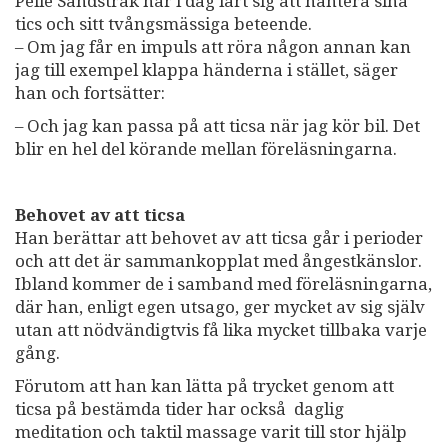
Pelle Sandstrak har i dag lärt sig att hantera sina
tics och sitt tvångsmässiga beteende.
– Om jag får en impuls att röra någon annan kan
jag till exempel klappa händerna i stället, säger
han och fortsätter:
– Och jag kan passa på att ticsa när jag kör bil. Det
blir en hel del körande mellan föreläsningarna.
Behovet av att ticsa
Han berättar att behovet av att ticsa går i perioder
och att det är sammankopplat med ångestkänslor.
Ibland kommer de i samband med föreläsningarna,
där han, enligt egen utsago, ger mycket av sig själv
utan att nödvändigtvis få lika mycket tillbaka varje
gång.
Förutom att han kan lätta på trycket genom att
ticsa på bestämda tider har också daglig
meditation och taktil massage varit till stor hjälp