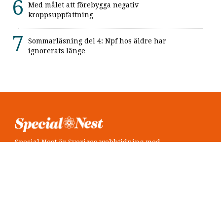
Med målet att förebygga negativ
kroppsuppfattning
Sommarläsning del 4: Npf hos äldre har
ignorerats länge
Special Nest är Sveriges webbtidning med
neuropsykiatri i fokus.
Följ oss
Twitter @SpecialNest
Facebook Special Nest