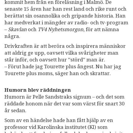
kommit hem från en föreläsning i Malmö. De
senaste 15 åren har han rest land och rike runt och
berättat sin osannolika och gripande historia. Han
har medverkat i mängder av radio- och tv-program
–
Skavlan
och
TV4 Nyhetsmorgon
, för att nämna
några.
Drivkraften är att beröra och inspirera människor
att aldrig ge upp, oavsett vilka svårigheter man
står inför, och oavsett hur ”störd” man är.
– Förut hade jag Tourette plus ångest. Nu har jag
Tourette plus moms, säger han och skrattar.
Humorn blev räddningen
Humorn är Pelle Sandstraks signum – och det som
räddade honom när det var som värst för snart 30
år sedan.
Som av en händelse hade han fått hjälp av en
professor vid Karolinska institutet (KI) som