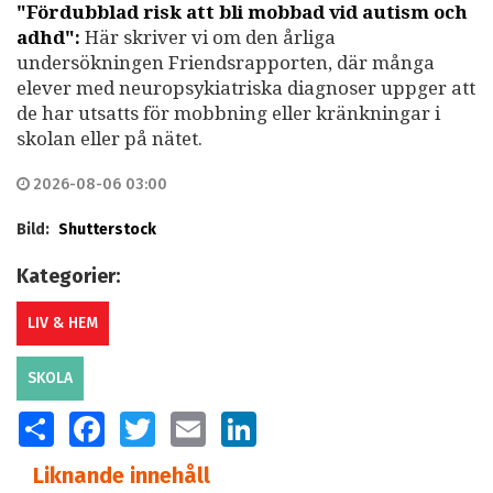
"Fördubblad risk att bli mobbad vid autism och
adhd":
Här skriver vi om den årliga
undersökningen Friendsrapporten, där många
elever med neuropsykiatriska diagnoser uppger att
de har utsatts för mobbning eller kränkningar i
skolan eller på nätet.
2026-08-06 03:00
Bild:
Shutterstock
Kategorier:
LIV & HEM
SKOLA
SHARE
FACEBOOK
TWITTER
EMAIL
LINKEDIN
Liknande innehåll