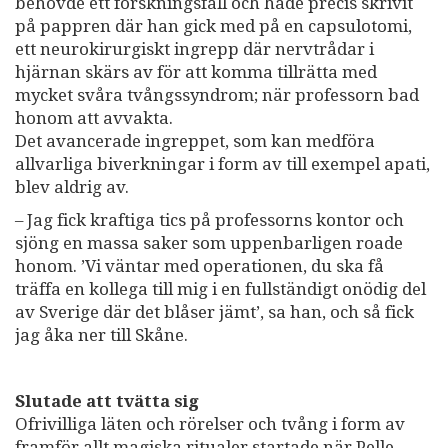
behövde ett forskningsfall och hade precis skrivit
på pappren där han gick med på en capsulotomi,
ett neurokirurgiskt ingrepp där nervtrådar i
hjärnan skärs av för att komma tillrätta med
mycket svåra tvångssyndrom; när professorn bad
honom att avvakta.
Det avancerade ingreppet, som kan medföra
allvarliga biverkningar i form av till exempel apati,
blev aldrig av.
– Jag fick kraftiga tics på professorns kontor och
sjöng en massa saker som uppenbarligen roade
honom. ’Vi väntar med operationen, du ska få
träffa en kollega till mig i en fullständigt onödig del
av Sverige där det blåser jämt’, sa han, och så fick
jag åka ner till Skåne.
Slutade att tvätta sig
Ofrivilliga läten och rörelser och tvång i form av
framför allt magiska ritualer startade när Pelle