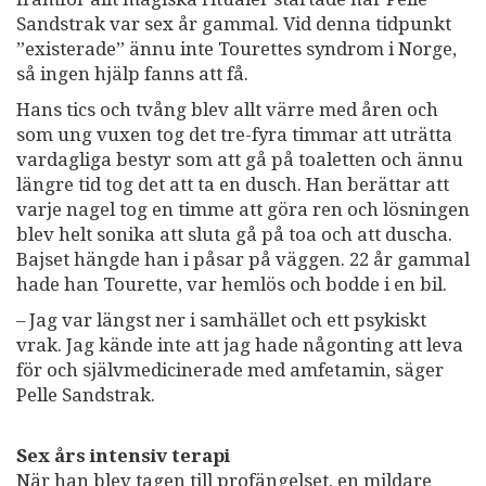
Sandstrak var sex år gammal. Vid denna tidpunkt
”existerade” ännu inte Tourettes syndrom i Norge,
så ingen hjälp fanns att få.
Hans tics och tvång blev allt värre med åren och
som ung vuxen tog det tre-fyra timmar att uträtta
vardagliga bestyr som att gå på toaletten och ännu
längre tid tog det att ta en dusch. Han berättar att
varje nagel tog en timme att göra ren och lösningen
blev helt sonika att sluta gå på toa och att duscha.
Bajset hängde han i påsar på väggen. 22 år gammal
hade han Tourette, var hemlös och bodde i en bil.
– Jag var längst ner i samhället och ett psykiskt
vrak. Jag kände inte att jag hade någonting att leva
för och självmedicinerade med amfetamin, säger
Pelle Sandstrak.
Sex års intensiv terapi
När han blev tagen till profängelset, en mildare