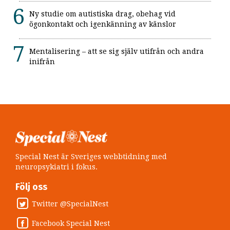
Ny studie om autistiska drag, obehag vid
ögonkontakt och igenkänning av känslor
Mentalisering – att se sig själv utifrån och andra
inifrån
Special Nest är Sveriges webbtidning med
neuropsykiatri i fokus.
Följ oss
Twitter @SpecialNest
Facebook Special Nest