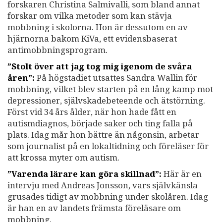
forskaren Christina Salmivalli, som bland annat
forskar om vilka metoder som kan stävja
mobbning i skolorna. Hon är dessutom en av
hjärnorna bakom KiVa, ett evidensbaserat
antimobbningsprogram.
”Stolt över att jag tog mig igenom de svåra
åren”:
På högstadiet utsattes Sandra Wallin för
mobbning, vilket blev starten på en lång kamp mot
depressioner, självskadebeteende och ätstörning.
Först vid 34 års ålder, när hon hade fått en
autismdiagnos, började saker och ting falla på
plats. Idag mår hon bättre än någonsin, arbetar
som journalist på en lokaltidning och föreläser för
att krossa myter om autism.
”Varenda lärare kan göra skillnad”:
Här är en
intervju med Andreas Jonsson, vars självkänsla
grusades tidigt av mobbning under skolåren. Idag
är han en av landets främsta föreläsare om
mobbning.