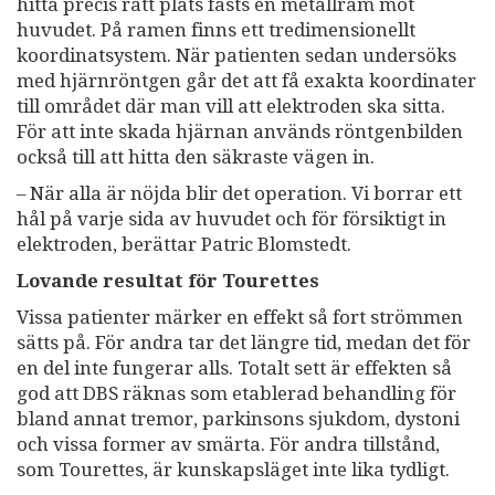
hitta precis rätt plats fästs en metallram mot
huvudet. På ramen finns ett tredimensionellt
koordinatsystem. När patienten sedan undersöks
med hjärnröntgen går det att få exakta koordinater
till området där man vill att elektroden ska sitta.
För att inte skada hjärnan används röntgenbilden
också till att hitta den säkraste vägen in.
– När alla är nöjda blir det operation. Vi borrar ett
hål på varje sida av huvudet och för försiktigt in
elektroden, berättar Patric Blomstedt.
Lovande resultat för Tourettes
Vissa patienter märker en effekt så fort strömmen
sätts på. För andra tar det längre tid, medan det för
en del inte fungerar alls. Totalt sett är effekten så
god att DBS räknas som etablerad behandling för
bland annat tremor, parkinsons sjukdom, dystoni
och vissa former av smärta. För andra tillstånd,
som Tourettes, är kunskapsläget inte lika tydligt.