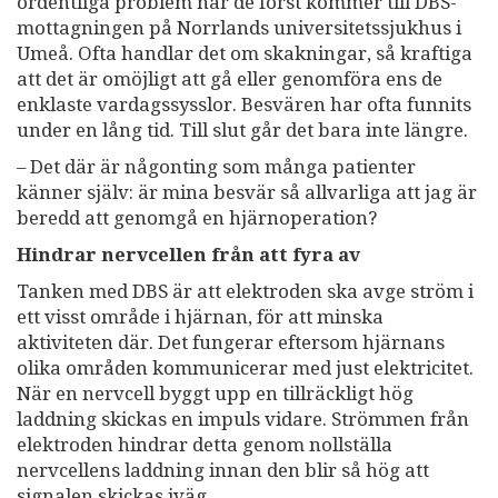
ordentliga problem när de först kommer till DBS-
mottagningen på Norrlands universitetssjukhus i
Umeå. Ofta handlar det om skakningar, så kraftiga
att det är omöjligt att gå eller genomföra ens de
enklaste vardagssysslor. Besvären har ofta funnits
under en lång tid. Till slut går det bara inte längre.
– Det där är någonting som många patienter
känner själv: är mina besvär så allvarliga att jag är
beredd att genomgå en hjärnoperation?
Hindrar nervcellen från att fyra av
Tanken med DBS är att elektroden ska avge ström i
ett visst område i hjärnan, för att minska
aktiviteten där. Det fungerar eftersom hjärnans
olika områden kommunicerar med just elektricitet.
När en nervcell byggt upp en tillräckligt hög
laddning skickas en impuls vidare. Strömmen från
elektroden hindrar detta genom nollställa
nervcellens laddning innan den blir så hög att
signalen skickas iväg.