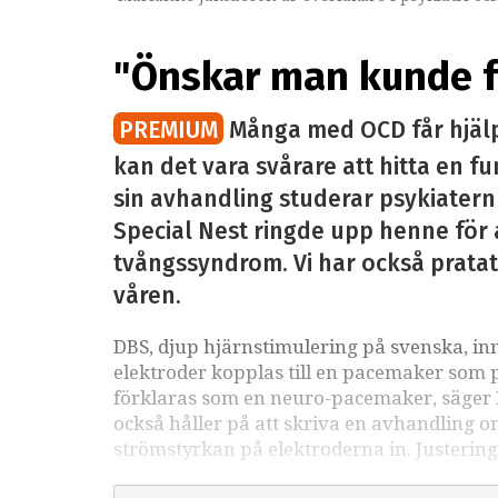
"Önskar man kunde fö
PREMIUM
Många med OCD får hjälp
kan det vara svårare att hitta en f
sin avhandling studerar psykiater
Special Nest ringde upp henne för 
tvångssyndrom. Vi har också prat
våren.
DBS, djup hjärnstimulering på svenska, inn
elektroder kopplas till en pacemaker som p
förklaras som en neuro-pacemaker, säger 
också håller på att skriva en avhandling om
strömstyrkan på elektroderna in. Justeringa