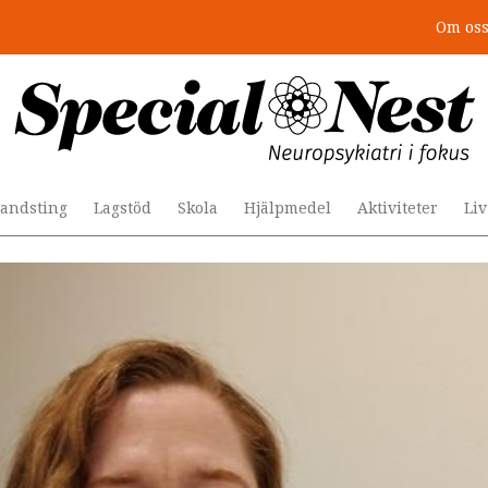
Om os
r togs stödet bort”
andsting
Lagstöd
Skola
Hjälpmedel
Aktiviteter
Li