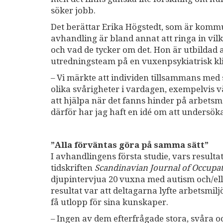
söker jobb.
Det berättar Erika Högstedt, som är komm
avhandling är bland annat att ringa in vil
och vad de tycker om det. Hon är utbildad a
utredningsteam på en vuxenpsykiatrisk kli
– Vi märkte att individen tillsammans med
olika svårigheter i vardagen, exempelvis v
att hjälpa när det fanns hinder på arbetsm
därför har jag haft en idé om att undersöka
”Alla förväntas göra på samma sätt”
I avhandlingens första studie, vars result
tidskriften
Scandinavian Journal of Occupa
djupintervjua 20 vuxna med autism och/eller
resultat var att deltagarna lyfte arbetsmi
få utlopp för sina kunskaper.
– Ingen av dem efterfrågade stora, svåra o