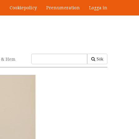
s
Cookiepolicy
Prenumeration
Logga in
v & Hem
Sök