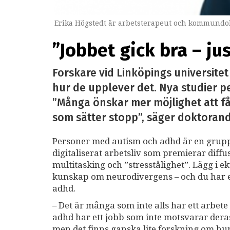
Erika Högstedt är arbetsterapeut och kommundok
”Jobbet gick bra – ju
Forskare vid Linköpings universite
hur de upplever det. Nya studier pek
”Många önskar mer möjlighet att få 
som sätter stopp”, säger doktorand
Personer med autism och adhd är en grupp 
digitaliserat arbetsliv som premierar diffu
multitasking och ”stresstålighet”. Lägg i e
kunskap om neurodivergens – och du har ett
adhd.
– Det är många som inte alls har ett arbete
adhd har ett jobb som inte motsvarar deras
men det finns ganska lite forskning om hur