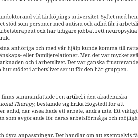
undoktorand vid Linköpings universitet. Syftet med he
ket stöd som personer med autism och adhd får i arbetsl
rbetsterapeut och har tidigare jobbat i ett neuropsykiat
nik.
 sina anhöriga och med vår hjälp kunde komma till rät
änskaps- eller familjerelationer. Men det var mycket sv
arknaden och i arbetslivet. Det var ganska frustrerand
 hur stödet i arbetslivet ser ut för den här gruppen.
at finns sammanfattade i en
artikel
i den akademiska
tional Therapy
, bestämde sig Erika Högstedt för att
 adhd, där vissa hade ett arbete, andra inte. Ett viktigt
ljön som avgörande för deras arbetsförmåga och möjlighe
ch dyra anpassningar. Det handlar om att exempelvis få