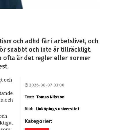
ism och adhd får i arbetslivet, och
r snabbt och inte är tillräckligt.
n ofta är det regler eller normer
est.
gt och
2026-08-07 03:00
stande
Text:
Tomas Nilsson
sm och
Bild:
Linköpings universitet
 och
Kategorier:
ktiga,
r som