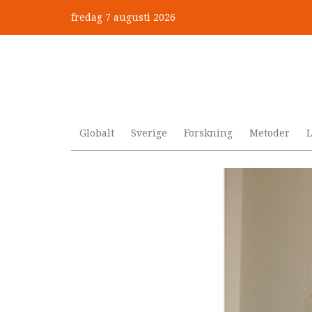
Hoppa
fredag 7 augusti 2026
till
”Jobbet gick bra – just därfö
huvudinnehåll
Globalt
Sverige
Forskning
Metoder
L