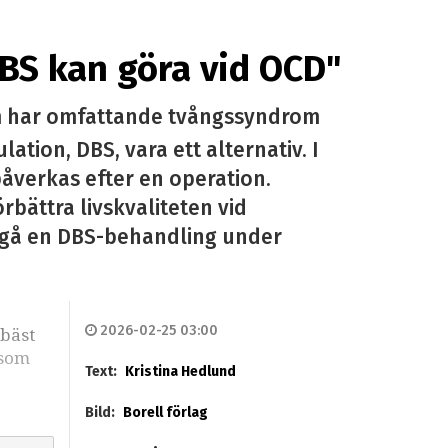
DBS kan göra vid OCD"
om har omfattande tvångssyndrom
tion, DBS, vara ett alternativ. I
åverkas efter en operation.
bättra livskvaliteten vid
mgå en DBS-behandling under
2026-02-25 03:00
 bäst
 som
Text:
Kristina Hedlund
Bild:
Borell förlag