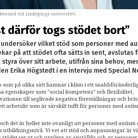
torand vid Linköpings universitet.
st därför togs stödet bort”
t undersöker vilket stöd som personer med aut
ar på att stödet ofta sätts in sent, avslutas fö
styra över sitt arbete, utifrån sina behov, me
en Erika Högstedt i en intervju med Special N
som på olika sätt hamnar i kläm i ett snabbföränderli
sa egenskaper som ”social kompetens” och flexibilitet,
kvationen till seglivade negativa föreställningar och bri
 arbetsliv som är särskilt tufft för personer med auti
 och det är heller inte ovanligt att personer med autism
 utbildningsnivå. Vi vet att stöd och anpassningar är vi
 stödet ser ut och upplevs av anställda och av persone