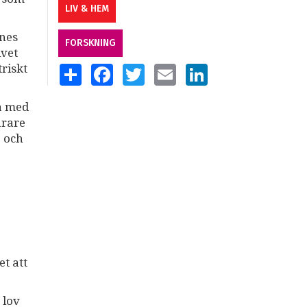
LIV & HEM
nnes
FORSKNING
ivet
riskt
SHARE
FACEBOOK
TWITTER
EMAIL
LINKEDIN
ta med
årare
e och
t att
 lov