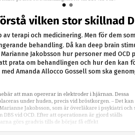
rstå vilken stor skillnad 
 av terapi och medicinering. Men för dem s
ungerande behandling. Då kan deep brain stimula
n Marianne Jakobsson hur personer med OCD p
att prata om behandlingen och hur den kan för
at med Amanda Allocco Gossell som ska geno
ebär att man opererar in elektroder i hjärnan. Dessa
laceras under huden, precis vid bröstkorgen. – Det kan
Marianne Jakobsson, som är överläkare i psykiatri och
 DBS vid OCD. Efter att operationen är gjord ställs
rna görs gradvis tills de börjar få effekt