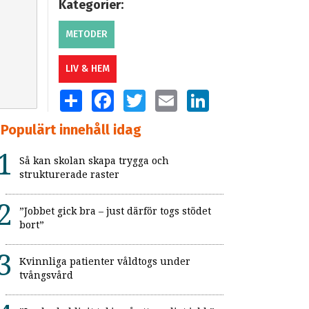
Kategorier:
METODER
LIV & HEM
SHARE
FACEBOOK
TWITTER
EMAIL
LINKEDIN
Populärt innehåll idag
Så kan skolan skapa trygga och
strukturerade raster
”Jobbet gick bra – just därför togs stödet
bort”
Kvinnliga patienter våldtogs under
tvångsvård