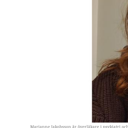
Marianne Jakobsson är överläkare i psykiatri oc
Amanda Allocco Gossell har svår och omfattande